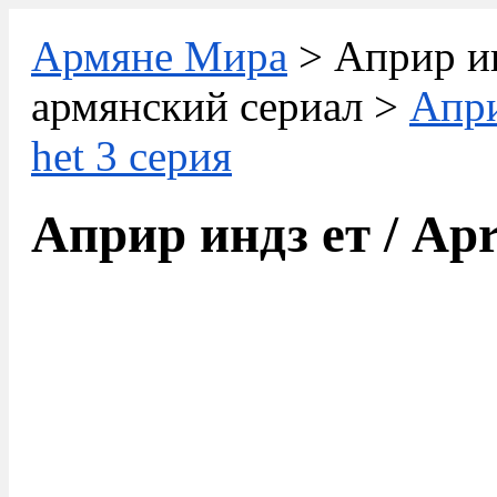
Армяне Мира
> Априр инд
армянский сериал >
Апри
het 3 серия
Априр индз ет / Apr