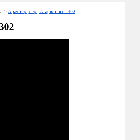
ал >
Арачнорднер | Arajnordner - 302
302