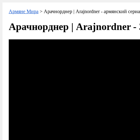
Армяне Мира
> Арачнорднер | Arajnordner - армянский сери
Арачнорднер | Arajnordner - 