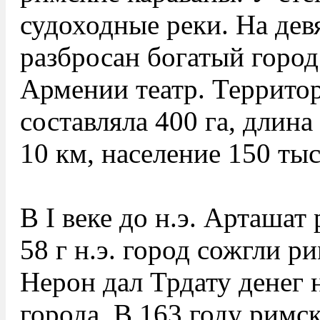
судоходные реки. На дев
разбросан богатый город
Армении театр. Террито
составляла 400 га, длин
10 км, население 150 тыс
В I веке до н.э. Арташат
58 г н.э. город сожгли р
Нерон дал Трдату денег 
города. В 163 году римс