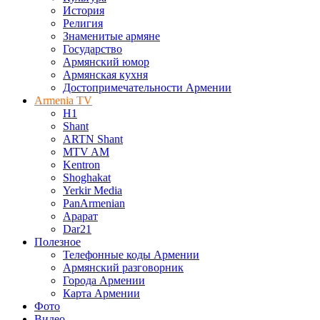
История
Религия
Знаменитые армяне
Государство
Армянский юмор
Армянская кухня
Достопримечательности Армении
Armenia TV
H1
Shant
ARTN Shant
MTV AM
Kentron
Shoghakat
Yerkir Media
PanArmenian
Арарат
Dar21
Полезное
Телефонные коды Армении
Армянский разговорник
Города Армении
Карта Армении
Фото
Видео