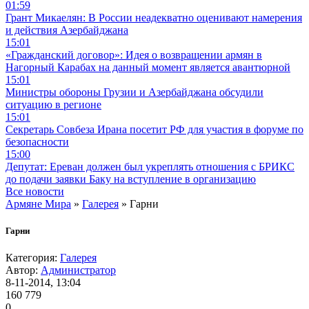
01:59
Грант Микаелян: В России неадекватно оценивают намерения
и действия Азербайджана
15:01
«Гражданский договор»: Идея о возвращении армян в
Нагорный Карабах на данный момент является авантюрной
15:01
Министры обороны Грузии и Азербайджана обсудили
ситуацию в регионе
15:01
Секретарь Совбеза Ирана посетит РФ для участия в форуме по
безопасности
15:00
Депутат: Ереван должен был укреплять отношения с БРИКС
до подачи заявки Баку на вступление в организацию
Все новости
Армяне Мира
»
Галерея
» Гарни
Гарни
Категория:
Галерея
Автор:
Администратор
8-11-2014, 13:04
160 779
0