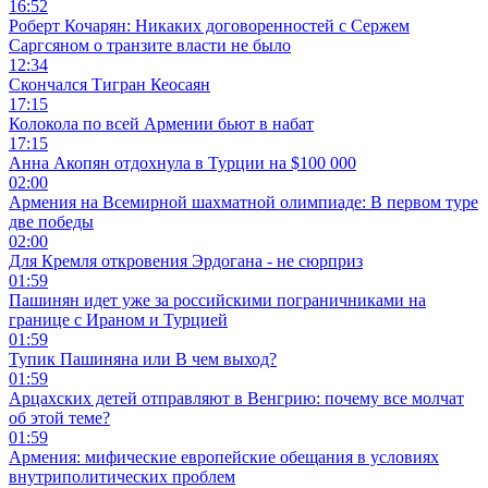
16:52
Роберт Кочарян: Никаких договоренностей с Сержем
Саргсяном о транзите власти не было
12:34
Скончался Тигран Кеосаян
17:15
Колокола по всей Армении бьют в набат
17:15
Анна Акопян отдохнула в Турции на $100 000
02:00
Армения на Всемирной шахматной олимпиаде: В первом туре
две победы
02:00
Для Кремля откровения Эрдогана - не сюрприз
01:59
Пашинян идет уже за российскими пограничниками на
границе с Ираном и Турцией
01:59
Тупик Пашиняна или В чем выход?
01:59
Арцахских детей отправляют в Венгрию: почему все молчат
об этой теме?
01:59
Армения: мифические европейские обещания в условиях
внутриполитических проблем