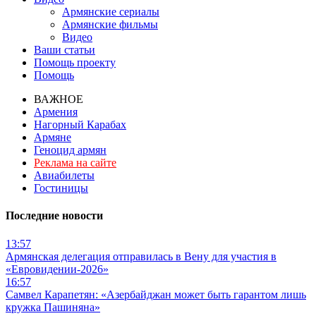
Армянские сериалы
Армянские фильмы
Видео
Ваши статьи
Помощь проекту
Помощь
ВАЖНОЕ
Армения
Нагорный Карабах
Армяне
Геноцид армян
Реклама на сайте
Авиабилеты
Гостиницы
Последние новости
13:57
Армянская делегация отправилась в Вену для участия в
«Евровидении-2026»
16:57
Самвел Карапетян: «Азербайджан может быть гарантом лишь
кружка Пашиняна»