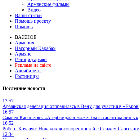
Армянские фильмы
Видео
Ваши статьи
Помощь проекту
Помощь
ВАЖНОЕ
Армения
Нагорный Карабах
Армяне
Геноцид армян
Реклама на сайте
Авиабилеты
Гостиницы
Последние новости
13:57
Армянская делегация отправилась в Вену для участия в «Евро
16:57
Самвел Карапетян: «Азербайджан может быть гарантом лишь 
16:52
Роберт Кочарян: Никаких договоренностей с Сержем Саргсяном
12:34