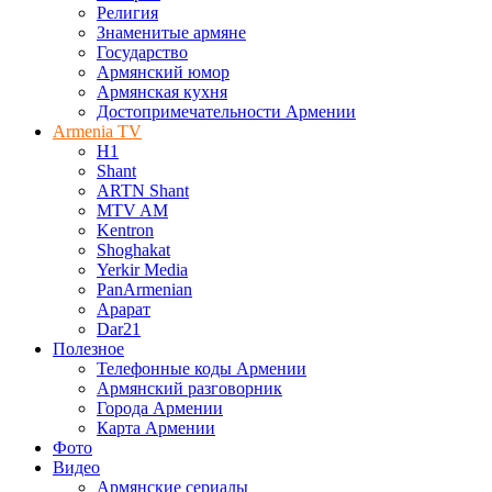
Религия
Знаменитые армяне
Государство
Армянский юмор
Армянская кухня
Достопримечательности Армении
Armenia TV
H1
Shant
ARTN Shant
MTV AM
Kentron
Shoghakat
Yerkir Media
PanArmenian
Арарат
Dar21
Полезное
Телефонные коды Армении
Армянский разговорник
Города Армении
Карта Армении
Фото
Видео
Армянские сериалы