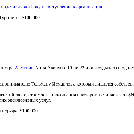
подачи заявки Баку на вступление в организацию
Турции на $100 000
инистра
Армении
Анна Акопян с 19 по 22 июня отдыхала в одном
принимателю Тельману Исмаилову, который лишился собственнос
ский люкс, стоимость проживания в котором начинается от $600
гих эксклюзивных услуг.
 порядка $100 000.