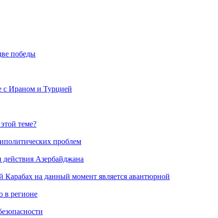
две победы
е с Ираном и Турцией
 этой теме?
риполитических проблем
и действия Азербайджана
й Карабах на данный момент является авантюрной
 в регионе
безопасности