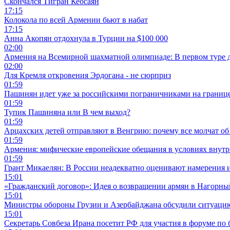
Скончался Тигран Кеосаян
17:15
Колокола по всей Армении бьют в набат
17:15
Анна Акопян отдохнула в Турции на $100 000
02:00
Армения на Всемирной шахматной олимпиаде: В первом туре 
02:00
Для Кремля откровения Эрдогана - не сюрприз
01:59
Пашинян идет уже за российскими пограничниками на границ
01:59
Тупик Пашиняна или В чем выход?
01:59
Арцахских детей отправляют в Венгрию: почему все молчат об
01:59
Армения: мифические европейские обещания в условиях внут
01:59
Грант Микаелян: В России неадекватно оценивают намерения 
15:01
«Гражданский договор»: Идея о возвращении армян в Нагорны
15:01
Министры обороны Грузии и Азербайджана обсудили ситуацию
15:01
Секретарь Совбеза Ирана посетит РФ для участия в форуме по 