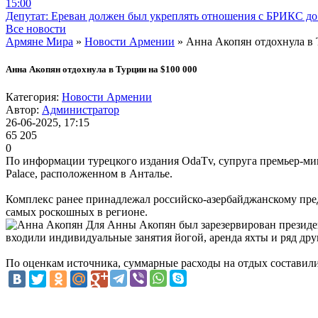
15:00
Депутат: Ереван должен был укреплять отношения с БРИКС до 
Все новости
Армяне Мира
»
Новости Армении
» Анна Акопян отдохнула в 
Анна Акопян отдохнула в Турции на $100 000
Категория:
Новости Армении
Автор:
Администратор
26-06-2025, 17:15
65 205
0
По информации турецкого издания OdaTv, супруга премьер-м
Palace, расположенном в Анталье.
Комплекс ранее принадлежал российско-азербайджанскому пред
самых роскошных в регионе.
Для Анны Акопян был зарезервирован президент
входили индивидуальные занятия йогой, аренда яхты и ряд дру
По оценкам источника, суммарные расходы на отдых составили