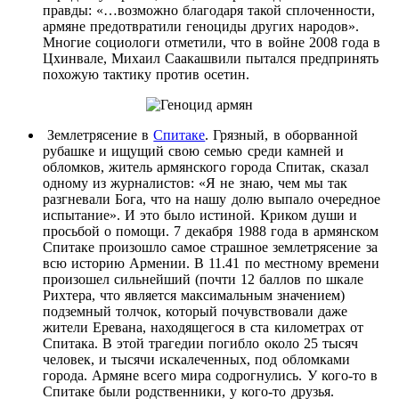
правды: «…возможно благодаря такой сплоченности,
армяне предотвратили геноциды других народов».
Многие социологи отметили, что в войне 2008 года в
Цхинвале, Михаил Саакашвили пытался предпринять
похожую тактику против осетин.
Землетрясение в
Спитаке
. Грязный, в оборванной
рубашке и ищущий свою семью среди камней и
обломков, житель армянского города Спитак, сказал
одному из журналистов: «Я не знаю, чем мы так
разгневали Бога, что на нашу долю выпало очередное
испытание». И это было истиной. Криком души и
просьбой о помощи. 7 декабря 1988 года в армянском
Спитаке произошло самое страшное землетрясение за
всю историю Армении. В 11.41 по местному времени
произошел сильнейший (почти 12 баллов по шкале
Рихтера, что является максимальным значением)
подземный толчок, который почувствовали даже
жители Еревана, находящегося в ста километрах от
Спитака. В этой трагедии погибло около 25 тысяч
человек, и тысячи искалеченных, под обломками
города. Армяне всего мира содрогнулись. У кого-то в
Спитаке были родственники, у кого-то друзья.