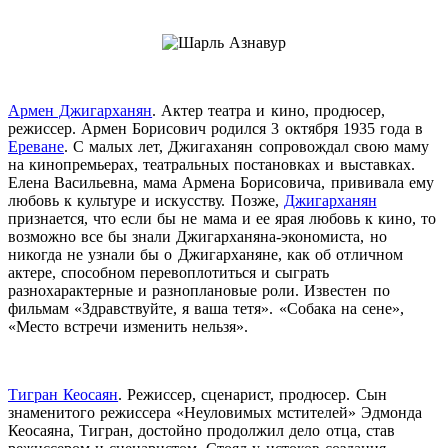
Армен Джигарханян
. Актер театра и кино, продюсер,
режиссер. Армен Борисович родился 3 октября 1935 года в
Ереване
. С малых лет, Джигаханян сопровождал свою маму
на кинопремьерах, театральных постановках и выставках.
Елена Васильевна, мама Армена Борисовича, прививала ему
любовь к культуре и искусству. Позже,
Джигарханян
признается, что если бы не мама и ее ярая любовь к кино, то
возможно все бы знали Джигарханяна-экономиста, но
никогда не узнали бы о Джигарханяне, как об отличном
актере, способном перевоплотиться и сыграть
разнохарактерные и разноплановые роли. Известен по
фильмам «Здравствуйте, я ваша тетя». «Собака на сене»,
«Место встречи изменить нельзя».
Тигран Кеосаян
. Режиссер, сценарист, продюсер. Сын
знаменитого режиссера «Неуловимых мстителей» Эдмонда
Кеосаяна, Тигран, достойно продолжил дело отца, став