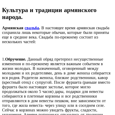
Культура и традиции армянского
народа.
Армянская
свадьба
.
В настоящее время армянская свадьба
сохранила лишь некоторые обычаи, которые были приняты
еще в средние века. Свадьба по-прежнему состоит из
нескольких частей:
1.
Обручение.
Данный обряд претерпел несущественные
изменения и по-прежнему является важным событием в
жизни молодых. В назначенный, оговоренный между
молодыми и их родителями, день в доме жениха собирается
вся родня. Родители жениха, близкие родственники, кавор
(крестный отец) с супругой. После фуршета (раньше вместо
фуршета было настоящее застолье, которое могло
продолжаться около 5 часов) дары, подарки для невесты
собираются в плетеные корзины и все родственники
отправляются в дом невесты пешком, вне зависимости от
того, где жила невеста- через улицу или в соседнем селе.
Сейчас в корзинах можно увидеть фрукты, сладости,
украшения. Армяне потихоньку отказались от традиции