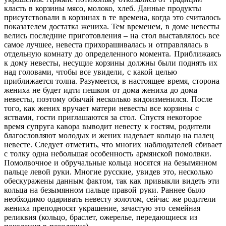
класть в корзины мясо, молоко, хлеб. Данные продукты
присутствовали в корзинах в те времена, когда это считалось
показателем достатка жениха. Тем временем, в доме невесты
велись последние приготовления – на стол выставлялось все
самое лучшее, невеста прихорашивалась и отправлялась в
отдельную комнату до определенного момента. Приближаясь
к дому невесты, несущие корзины должны были поднять их
над головами, чтобы все увидели, с какой целью
приближается толпа. Разумеется, в настоящее время, сторона
жениха не будет идти пешком от дома жениха до дома
невесты, поэтому обычай несколько видоизменился. После
того, как жених вручает матери невесты все корзины с
яствами, гости приглашаются за стол. Спустя некоторое
время супруга кавора выводит невесту к гостям, родители
благословляют молодых и жених надевает кольцо на палец
невесте. Следует отметить, что многих наблюдателей сбивает
с толку одна небольшая особенность армянской помолвки.
Помолвочное и обручальные кольца носятся на безымянном
пальце левой руки. Многие русские, увидев это, несколько
обескуражены данным фактом, так как привыкли видеть эти
кольца на безымянном пальце правой руки. Раннее было
необходимо одаривать невесту золотом, сейчас же родители
жениха преподносят украшение, зачастую это семейная
реликвия (кольцо, браслет, ожерелье, передающиеся из