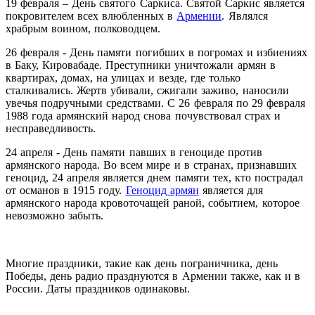
19 февраля – День святого Саркиса. Святой Саркис является
покровителем всех влюбленных в
Армении
. Являлся
храбрым воином, полководцем.
26 февраля - День памяти погибших в погромах и избиениях
в Баку, Кировабаде. Преступники уничтожали армян в
квартирах, домах, на улицах и везде, где только
сталкивались. Жертв убивали, сжигали заживо, наносили
увечья подручными средствами. С 26 февраля по 29 февраля
1988 года армянский народ снова почувствовал страх и
несправедливость.
24 апреля - День памяти павших в геноциде против
армянского народа. Во всем мире и в странах, признавших
геноцид, 24 апреля является днем памяти тех, кто пострадал
от османов в 1915 году.
Геноцид армян
является для
армянского народа кровоточащей раной, событием, которое
невозможно забыть.
Многие праздники, такие как день пограничника, день
Победы, день радио празднуются в Армении также, как и в
России. Даты праздников одинаковы.