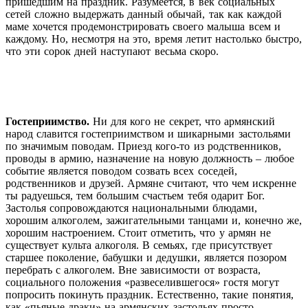
пришедшим на праздник. Разумеется, в век социальных
сетей сложно выдержать данный обычай, так как каждой
маме хочется продемонстрировать своего малыша всем и
каждому. Но, несмотря на это, время летит настолько быстро,
что эти сорок дней наступают весьма скоро.
Гостеприимство.
Ни для кого не секрет, что армянский
народ славится гостеприимством и шикарными застольями
по значимым поводам. Приезд кого-то из родственников,
проводы в армию, назначение на новую должность – любое
событие является поводом созвать всех соседей,
родственников и друзей. Армяне считают, что чем искренне
ты радуешься, тем большим счастьем тебя одарит Бог.
Застолья сопровождаются национальными блюдами,
хорошим алкоголем, зажигательными танцами и, конечно же,
хорошим настроением. Стоит отметить, что у армян не
существует культа алкоголя. В семьях, где присутствует
старшее поколение, бабушки и дедушки, является позором
перебрать с алкоголем. Вне зависимости от возраста,
социального положения «развеселившегося» гостя могут
попросить покинуть праздник. Естественно, такие понятия,
как «пьяные драки» на армянских застольях просто