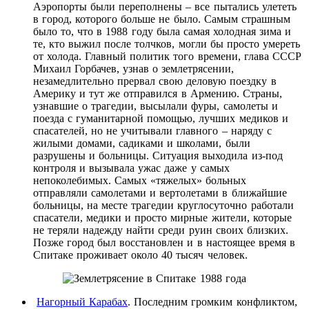
Аэропорты были переполнены – все пытались улететь
в город, которого больше не было. Самым страшным
было то, что в 1988 году была самая холодная зима и
те, кто выжил после толчков, могли бы просто умереть
от холода. Главный политик того времени, глава СССР
Михаил Горбачев, узнав о землетрясении,
незамедлительно прервал свою деловую поездку в
Америку и тут же отправился в Армению. Страны,
узнавшие о трагедии, высылали фуры, самолеты и
поезда с гуманитарной помощью, лучших медиков и
спасателей, но не учитывали главного – наряду с
жилыми домами, садиками и школами, были
разрушены и больницы. Ситуация выходила из-под
контроля и вызывала ужас даже у самых
непоколебимых. Самых «тяжелых» больных
отправляли самолетами и вертолетами в ближайшие
больницы, на месте трагедии круглосуточно работали
спасатели, медики и просто мирные жители, которые
не теряли надежду найти среди руин своих близких.
Позже город был восстановлен и в настоящее время в
Спитаке проживает около 40 тысяч человек.
Нагорный Карабах
. Последним громким конфликтом,