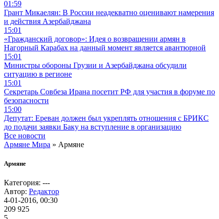
01:59
Грант Микаелян: В России неадекватно оценивают намерения
и действия Азербайджана
15:01
«Гражданский договор»: Идея о возвращении армян в
Нагорный Карабах на данный момент является авантюрной
15:01
Министры обороны Грузии и Азербайджана обсудили
ситуацию в регионе
15:01
Секретарь Совбеза Ирана посетит РФ для участия в форуме по
безопасности
15:00
Депутат: Ереван должен был укреплять отношения с БРИКС
до подачи заявки Баку на вступление в организацию
Все новости
Армяне Мира
» Армяне
Армяне
Категория: ---
Автор:
Редактор
4-01-2016, 00:30
209 925
5