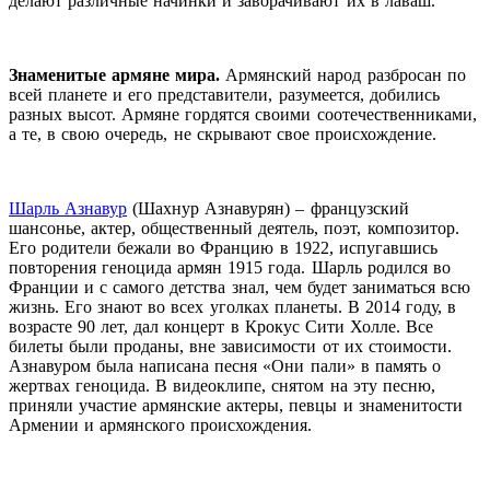
делают различные начинки и заворачивают их в лаваш.
Знаменитые армяне мира.
Армянский народ разбросан по
всей планете и его представители, разумеется, добились
разных высот. Армяне гордятся своими соотечественниками,
а те, в свою очередь, не скрывают свое происхождение.
Шарль Азнавур
(Шахнур Азнавурян) – французский
шансонье, актер, общественный деятель, поэт, композитор.
Его родители бежали во Францию в 1922, испугавшись
повторения геноцида армян 1915 года. Шарль родился во
Франции и с самого детства знал, чем будет заниматься всю
жизнь. Его знают во всех уголках планеты. В 2014 году, в
возрасте 90 лет, дал концерт в Крокус Сити Холле. Все
билеты были проданы, вне зависимости от их стоимости.
Азнавуром была написана песня «Они пали» в память о
жертвах геноцида. В видеоклипе, снятом на эту песню,
приняли участие армянские актеры, певцы и знаменитости
Армении и армянского происхождения.