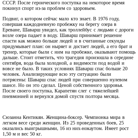
СССР. После героического поступка на некоторое время
покинул спорт из-за проблем со здоровьем.
Подвиг, о котором сейчас мало кто знает. В 1976 году,
совершая каждодневную пробежку на берегу озера в
Ереване, Шаварш увидел, как троллейбус с людьми с дороги
возле озера падает в воду. Шаварш принимает решение
спасти как можно больше людей и в считанные секунды
придумывает план: он ныряет и достает людей, а его брат и
тренер, которые были с ним на пробежке, оказывают помощь
дальше. Стоит отметить, что трагедия произошла в середине
сентября, вода была холодной, а видимости под водой и
вовсе не было. В таких условиях Шаварш спас больше 20
человек. Анализирующие всю эту ситуацию были
потрясены: Шаварш спас людей при совершенно нулевом
шансе. Но он это сделал. Ценой собственного здоровья.
После своего поступка, Карапетян слег с тяжелейшей
пневмонией и вернулся домой спустя полтора месяца.
Сюзанна Кентикян. Женщина-боксер. Чемпионка мира в
легком весе среди женщин. Из 25 проведенных боев, 25
оказались выигрышными, 16 из них-нокаутом. Имеет рост
1,50 м и вес 50 кг.