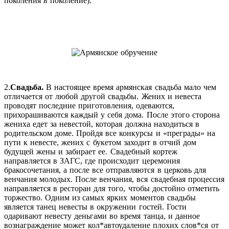
поколения в поколение).
2.
Свадьба.
В настоящее время армянская свадьба мало чем
отличается от любой другой свадьбы. Жених и невеста
проводят последние приготовления, одеваются,
прихорашиваются каждый у себя дома. После этого сторона
жениха едет за невестой, которая должна находиться в
родительском доме. Пройдя все конкурсы и «преграды» на
пути к невесте, жених с букетом заходит в отчий дом
будущей жены и забирает ее. Свадебный кортеж
направляется в ЗАГС, где происходит церемония
бракосочетания, а после все отправляются в церковь для
венчания молодых. После венчания, вся свадебная процессия
направляется в ресторан для того, чтобы достойно отметить
торжество. Одним из самых ярких моментов свадьбы
является танец невесты в окружении гостей. Гости
одаривают невесту деньгами во время танца, и данное
вознаграждение может кол
*автоудаление плохих слов*
ся от