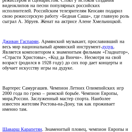
режиссером и сценаристом. Стоял у истоков создания
видеоклипов на песни популярных российских
исполнителей. Российским телезрителям Кеосаян подарил
свою режиссерскую работу «Бедная Саша», где главную роль
сыграл А. Збруев. Женат на актрисе Алене Хмельницкой.
Дживан Гаспарян
. Армянский музыкант, прославивший на
весь мир национальный армянский инструмент-
дудук
.
Является композитором к знаменитым фильмам «Гладиатор»,
«Страсти Христовы», «Код да Винчи». Несмотря на свой
возраст (родился в 1928 году) до сих пор дает концерты и
обучает искусству игры на дудуке.
Вартерес Самургашев. Чемпион Летних Олимпийских игр
2000 года по греко – римской борьбе. Чемпион Европы,
мира,России. Заслуженный мастер спорта. Наиболее
известен жителям Ростова-на-Дону, так как проживает
именно там.
Шаварш Карапетян
. Знаменитый пловец, чемпион Европы и