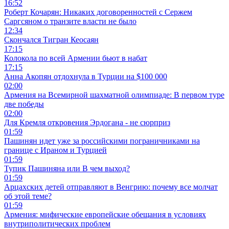
16:52
Роберт Кочарян: Никаких договоренностей с Сержем
Саргсяном о транзите власти не было
12:34
Скончался Тигран Кеосаян
17:15
Колокола по всей Армении бьют в набат
17:15
Анна Акопян отдохнула в Турции на $100 000
02:00
Армения на Всемирной шахматной олимпиаде: В первом туре
две победы
02:00
Для Кремля откровения Эрдогана - не сюрприз
01:59
Пашинян идет уже за российскими пограничниками на
границе с Ираном и Турцией
01:59
Тупик Пашиняна или В чем выход?
01:59
Арцахских детей отправляют в Венгрию: почему все молчат
об этой теме?
01:59
Армения: мифические европейские обещания в условиях
внутриполитических проблем