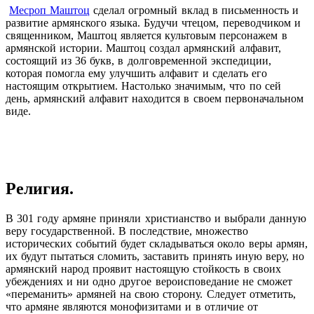
Месроп Маштоц
сделал огромный вклад в письменность и
развитие армянского языка. Будучи чтецом, переводчиком и
священником, Маштоц является культовым персонажем в
армянской истории. Маштоц создал армянский алфавит,
состоящий из 36 букв, в долговременной экспедиции,
которая помогла ему улучшить алфавит и сделать его
настоящим открытием. Настолько значимым, что по сей
день, армянский алфавит находится в своем первоначальном
виде.
Религия.
В 301 году армяне приняли христианство и выбрали данную
веру государственной. В последствие, множество
исторических событий будет складываться около веры армян,
их будут пытаться сломить, заставить принять иную веру, но
армянский народ проявит настоящую стойкость в своих
убеждениях и ни одно другое вероисповедание не сможет
«переманить» армяней на свою сторону. Следует отметить,
что армяне являются монофизитами и в отличие от