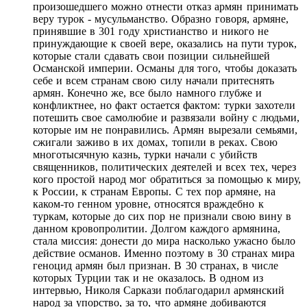
произошедшего можно отнести отказ армян принимать
веру турок - мусульманство. Образно говоря, армяне,
принявшие в 301 году христианство и никого не
принуждающие к своей вере, оказались на пути турок,
которые стали сдавать свои позиции сильнейшей
Османской империи. Османы для того, чтобы доказать
себе и всем странам свою силу начали притеснять
армян. Конечно же, все было намного глубже и
конфликтнее, но факт остается фактом: турки захотели
потешить свое самолюбие и развязали войну с людьми,
которые им не понравились. Армян вырезали семьями,
сжигали заживо в их домах, топили в реках. Свою
многотысячную казнь, турки начали с убийств
священников, политических деятелей и всех тех, через
кого простой народ мог обратиться за помощью к миру,
к России, к странам Европы. С тех пор армяне, на
каком-то генном уровне, относятся враждебно к
туркам, которые до сих пор не признали свою вину в
данном кровопролитии. Долгом каждого армянина,
стала миссия: донести до мира насколько ужасно было
действие османов. Именно поэтому в 30 странах мира
геноцид армян был признан. В 30 странах, в числе
которых Турции так и не оказалось. В одном из
интервью, Николя Саркази поблагодарил армянский
народ за упорство, за то, что армяне добиваются