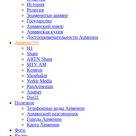
История
Религия
Знаменитые армяне
Государство
Армянский юмор
Армянская кухня
Достопримечательности Армении
Armenia TV
H1
Shant
ARTN Shant
MTV AM
Kentron
Shoghakat
Yerkir Media
PanArmenian
Арарат
Dar21
Полезное
Телефонные коды Армении
Армянский разговорник
Города Армении
Карта Армении
Фото
Видео