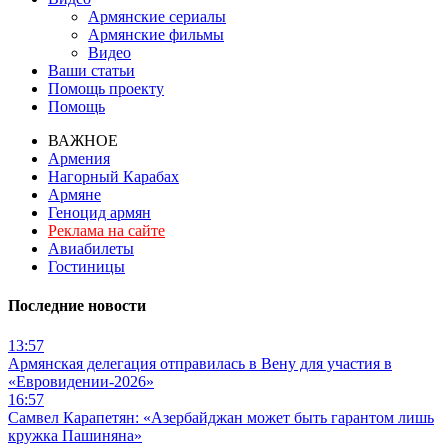
Армянские сериалы
Армянские фильмы
Видео
Ваши статьи
Помощь проекту
Помощь
ВАЖНОЕ
Армения
Нагорный Карабах
Армяне
Геноцид армян
Реклама на сайте
Авиабилеты
Гостиницы
Последние новости
13:57
Армянская делегация отправилась в Вену для участия в
«Евровидении-2026»
16:57
Самвел Карапетян: «Азербайджан может быть гарантом лишь
кружка Пашиняна»