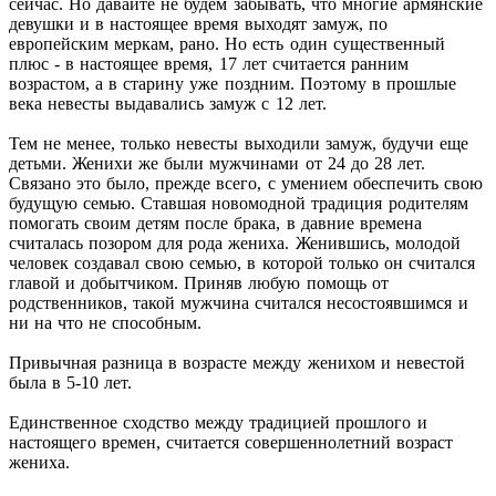
сейчас. Но давайте не будем забывать, что многие армянские
девушки и в настоящее время выходят замуж, по
европейским меркам, рано. Но есть один существенный
плюс - в настоящее время, 17 лет считается ранним
возрастом, а в старину уже поздним. Поэтому в прошлые
века невесты выдавались замуж с 12 лет.
Тем не менее, только невесты выходили замуж, будучи еще
детьми. Женихи же были мужчинами от 24 до 28 лет.
Связано это было, прежде всего, с умением обеспечить свою
будущую семью. Ставшая новомодной традиция родителям
помогать своим детям после брака, в давние времена
считалась позором для рода жениха. Женившись, молодой
человек создавал свою семью, в которой только он считался
главой и добытчиком. Приняв любую помощь от
родственников, такой мужчина считался несостоявшимся и
ни на что не способным.
Привычная разница в возрасте между женихом и невестой
была в 5-10 лет.
Единственное сходство между традицией прошлого и
настоящего времен, считается совершеннолетний возраст
жениха.