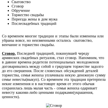
Сватовство
Сговор
Обручение
Торжество свадьбы
Переезда жены в дом мужа
Послесвадебных традиций
Со временем многие традиции и этапы были изменены или
убраны вовсе, но неизменными остались сватовство,
венчание и торжество свадьбы.
Сговор.
Последней традицией, покинувшей череду
армянских свадебных ритуалов, стал сговор. Напомним, что
в давние времена родители потенциальных молодоженов
договаривались между собой о грядущем торжестве задолго
до его свершения. После словесных обсуждений деталей
торжества, семья жениха уплачивала некую денежную сумму
семье невесты(выкуп). Со временем эта традиция претерпела
некие изменения и в настоящее время от этого обычая
сохранилась лишь малая часть - семья жениха одаривает
невесту какими-либо ценными подарками(украшения,
ценности).