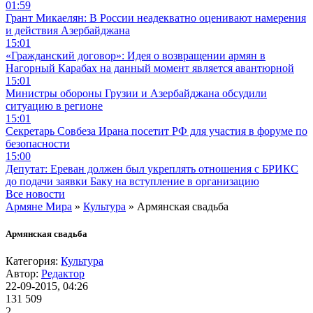
01:59
Грант Микаелян: В России неадекватно оценивают намерения
и действия Азербайджана
15:01
«Гражданский договор»: Идея о возвращении армян в
Нагорный Карабах на данный момент является авантюрной
15:01
Министры обороны Грузии и Азербайджана обсудили
ситуацию в регионе
15:01
Секретарь Совбеза Ирана посетит РФ для участия в форуме по
безопасности
15:00
Депутат: Ереван должен был укреплять отношения с БРИКС
до подачи заявки Баку на вступление в организацию
Все новости
Армяне Мира
»
Культура
» Армянская свадьба
Армянская свадьба
Категория:
Культура
Автор:
Редактор
22-09-2015, 04:26
131 509
2