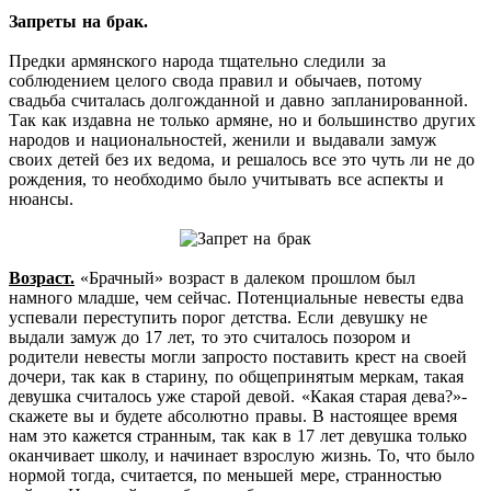
Запреты на брак.
Предки армянского народа тщательно следили за
соблюдением целого свода правил и обычаев, потому
свадьба считалась долгожданной и давно запланированной.
Так как издавна не только армяне, но и большинство других
народов и национальностей, женили и выдавали замуж
своих детей без их ведома, и решалось все это чуть ли не до
рождения, то необходимо было учитывать все аспекты и
нюансы.
Возраст.
«Брачный» возраст в далеком прошлом был
намного младше, чем сейчас. Потенциальные невесты едва
успевали переступить порог детства. Если девушку не
выдали замуж до 17 лет, то это считалось позором и
родители невесты могли запросто поставить крест на своей
дочери, так как в старину, по общепринятым меркам, такая
девушка считалось уже старой девой. «Какая старая дева?»-
скажете вы и будете абсолютно правы. В настоящее время
нам это кажется странным, так как в 17 лет девушка только
оканчивает школу, и начинает взрослую жизнь. То, что было
нормой тогда, считается, по меньшей мере, странностью