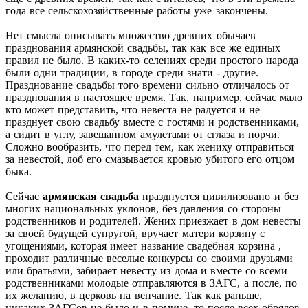
года все сельскохозяйственные работы уже закончены.
Нет смысла описывать множество древних обычаев
празднования армянской свадьбы, так как все же единых
правил не было. В каких-то селениях среди простого народа
были одни традиции, в городе среди знати - другие.
Празднование свадьбы того времени сильно отличалось от
празднования в настоящее время. Так, например, сейчас мало
кто может представить, что невеста не радуется и не
празднует свою свадьбу вместе с гостями и родственниками,
а сидит в углу, завешанном амулетами от сглаза и порчи.
Сложно вообразить, что перед тем, как жениху отправиться
за невестой, лоб его смазывается кровью убитого его отцом
быка.
Сейчас
армянская свадьба
празднуется цивилизовано и без
многих национальных уклонов, без давления со стороны
родственников и родителей. Жених приезжает в дом невесты
за своей будущей супругой, вручает матери корзину с
угощениями, которая имеет название свадебная корзина ,
проходит различные веселые конкурсы со своими друзьями
или братьями, забирает невесту из дома и вместе со всеми
родственниками молодые отправляются в ЗАГС, а после, по
их желанию, в церковь на венчание. Так как раньше,
никаких ЗАГСов не было и в помине, то после всех обрядов