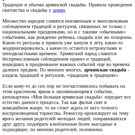
Традиции и обычаи армянской свадьбы. Правила проведения
сватовства и свадьбы у
армян
.
Множество народов славятся неизменным и многовековым
соблюдением традиций и ритуалов, связанных не только с
национальными праздниками, но и с такими «обычными»
событиями, как рождение ребенка, свадьба или же похороны.
Какие-то ритуалы и правила уже канули в лету, какие-то
модернизировались, а какие-то остаются нетронутыми и
неподвластными времени. Армянский народ славится
беспрекословным соблюдением правил и традиций,
вошедших в празднование важных событий еще во времена
далеких предков. По мнению многих,
армянская свадьба
-
кладезь традиций и ритуалов, «традиция в традициях».
Если кому-то до сих пор не посчастливилось побывать на
этом красочном, ярком и запоминающемся событии,
кинокартина «Моя большая армянская свадьба» передает все
естество данного процесса. Так как фильм снят в
комедийном жанре, то не стоит ждать от него точного
воспроизведения торжества. Режиссер иронизирует на тему
ярого желания родителей молодых людей, понравившихся
друг другу, подобрать влюбленным более выгодные и
подходящие, по мнению родителей, половинки.