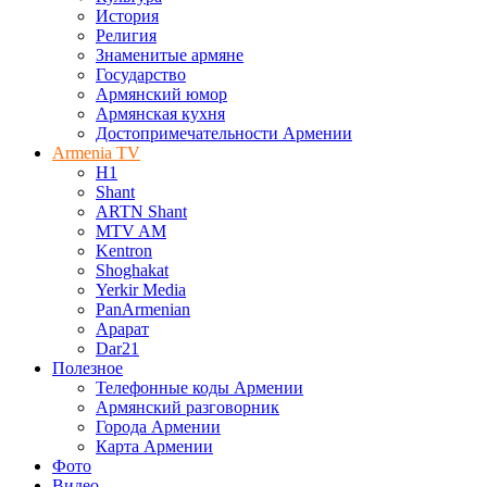
История
Религия
Знаменитые армяне
Государство
Армянский юмор
Армянская кухня
Достопримечательности Армении
Armenia TV
H1
Shant
ARTN Shant
MTV AM
Kentron
Shoghakat
Yerkir Media
PanArmenian
Арарат
Dar21
Полезное
Телефонные коды Армении
Армянский разговорник
Города Армении
Карта Армении
Фото
Видео