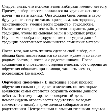
Следует знать, что испокон веков выбирали именно невесту.
Причем, выбор невесты возлагался на хрупкие женские
плечи - на мать жениха. Она должна была оценить свою
будущую невестку по таким критериям, как здоровье,
женственность, умение вести хозяйство, трудолюбие.
Нынешние свекрови очень бы хотели сохранить данную
традицию, чтобы их сыновья были в надежных руках.
Изучив многообразие форумов, именно утрата данной
традиции расстраивает большинство армянских матерей.
После того, как мать жениха сделала свой выбор, она
обязана была посоветоваться со своим мужем и со своим
родным братом, а после и с родственниками. После
соглашения и оповещения стороны невесты, обе стороны до
обручения общались при помощи, так называемых,
посредников (хнамахос).
Обручение (помолвка).
В настоящее время процесс
обручения сильно претерпел изменения, но некоторые
армянские семьи стараются сохранить основы данного
действа. Поэтому в заранее оговоренный день
помолвки(день оговаривается родителями молодых
совместно с ними), в доме жениха собираются все
родственники. Центральными и самыми главными людьми