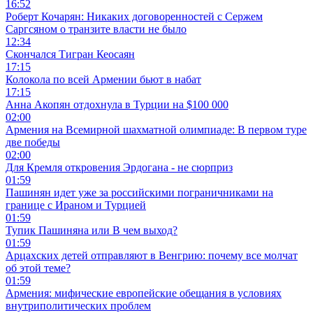
16:52
Роберт Кочарян: Никаких договоренностей с Сержем
Саргсяном о транзите власти не было
12:34
Скончался Тигран Кеосаян
17:15
Колокола по всей Армении бьют в набат
17:15
Анна Акопян отдохнула в Турции на $100 000
02:00
Армения на Всемирной шахматной олимпиаде: В первом туре
две победы
02:00
Для Кремля откровения Эрдогана - не сюрприз
01:59
Пашинян идет уже за российскими пограничниками на
границе с Ираном и Турцией
01:59
Тупик Пашиняна или В чем выход?
01:59
Арцахских детей отправляют в Венгрию: почему все молчат
об этой теме?
01:59
Армения: мифические европейские обещания в условиях
внутриполитических проблем