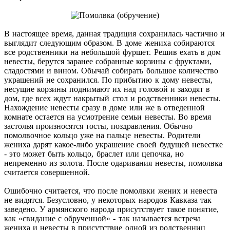
В настоящее время, данная традиция сохранилась частично и
выглядит следующим образом. В доме жениха собираются
все родственники на небольшой фуршет. Решив ехать в дом
невесты, берутся заранее собранные корзины с фруктами,
сладостями и вином. Обычай собирать большое количество
украшений не сохранился. По прибытию к дому невесты,
несущие корзины поднимают их над головой и заходят в
дом, где всех ждут накрытый стол и родственники невесты.
Нахождение невесты сразу в доме или же в отведенной
комнате остается на усмотрение семьи невесты. Во время
застолья произносятся тосты, поздравления. Обычно
помолвочное кольцо уже на пальце невесты. Родители
жениха дарят какое-либо украшение своей будущей невестке
- это может быть кольцо, браслет или цепочка, но
непременно из золота. После одаривания невесты, помолвка
считается совершенной.
Ошибочно считается, что после помолвки жених и невеста
не видятся. Безусловно, у некоторых народов Кавказа так
заведено. У армянского народа присутствует такое понятие,
как «свидание с обрученной» - так называется встреча
жениха и невесты в присутствие одной из родственниц