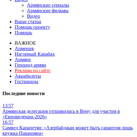
Армянские сериалы
Армянские фильмы
Видео
Ваши статьи
Помощь проекту
Помощь
ВАЖНОЕ
Армения
Нагорный Карабах
Армяне
Геноцид армян
Реклама на сайте
Авиабилеты
Гостиницы
Последние новости
13:57
Армянская делегация отправилась в Вену для участия в
«Евровидении-2026»
16:57
Самвел Карапетян: «Азербайджан может быть гарантом лишь
кружка Пашиняна»