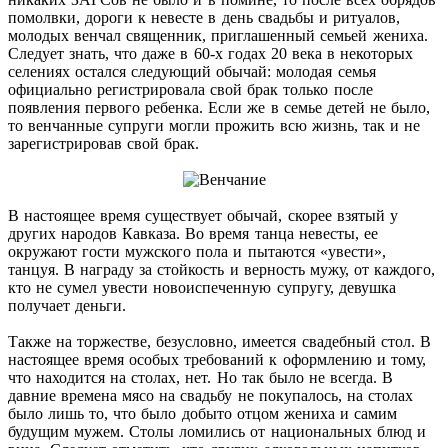
помолвки, дороги к невесте в день свадьбы и ритуалов,
молодых венчал священник, приглашенный семьей жениха.
Следует знать, что даже в 60-х годах 20 века в некоторых
селениях остался следующий обычай: молодая семья
официально регистрировала свой брак только после
появления первого ребенка. Если же в семье детей не было,
то венчанные супруги могли прожить всю жизнь, так и не
зарегистрировав свой брак.
В настоящее время существует обычай, скорее взятый у
других народов Кавказа. Во время танца невесты, ее
окружают гости мужского пола и пытаются «увести»,
танцуя. В награду за стойкость и верность мужу, от каждого,
кто не сумел увести новоиспеченную супругу, девушка
получает деньги.
Также на торжестве, безусловно, имеется свадебный стол. В
настоящее время особых требований к оформлению и тому,
что находится на столах, нет. Но так было не всегда. В
давние времена мясо на свадьбу не покупалось, на столах
было лишь то, что было добыто отцом жениха и самим
будущим мужем. Столы ломились от национальных блюд и