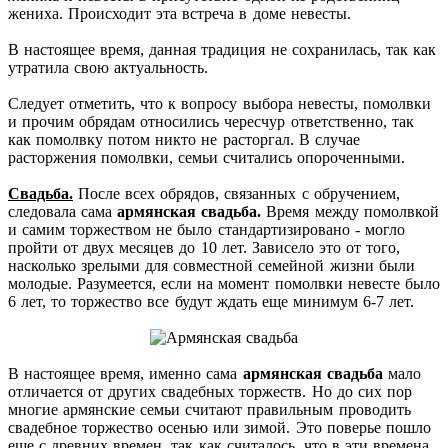
жениха. Происходит эта встреча в доме невесты.
В настоящее время, данная традиция не сохранилась, так как
утратила свою актуальность.
Следует отметить, что к вопросу выбора невесты, помолвки
и прочим обрядам относились чересчур ответственно, так
как помолвку потом никто не расторгал. В случае
расторжения помолвки, семьи считались опороченными.
Свадьба.
После всех обрядов, связанных с обручением,
следовала сама
армянская свадьба.
Время между помолвкой
и самим торжеством не было стандартизировано - могло
пройти от двух месяцев до 10 лет. Зависело это от того,
насколько зрелыми для совместной семейной жизни были
молодые. Разумеется, если на момент помолвки невесте было
6 лет, то торжество все будут ждать еще минимум 6-7 лет.
В настоящее время, именно сама
армянская свадьба
мало
отличается от других свадебных торжеств. Но до сих пор
многие армянские семьи считают правильным проводить
свадебное торжество осенью или зимой. Это поверье пошло
еще с древних времен, так как считалось, что в эти времена