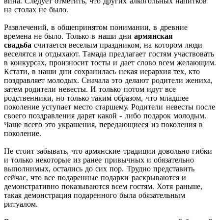
вина. Следует отметить, что других алкогольных напитков
на столах не было.
Развлечений, в общепринятом понимании, в древние
времена не было. Только в наши дни
армянская
свадьба
считается веселым праздником, на котором люди
веселятся и отдыхают. Тамада предлагает гостям участвовать
в конкурсах, произносит тосты и дает слово всем желающим.
Кстати, в наши дни сохранилась некая иерархия тех, кто
поздравляет молодых. Сначала это делают родители жениха,
затем родители невесты. И только потом идут все
родственники, но только таким образом, что младшее
поколение уступает место старшему. Родители невесты после
своего поздравления дарят какой - либо подарок молодым.
Чаще всего это украшения, передающиеся из поколения в
поколение.
Не стоит забывать, что армянские традиции довольно гибки
и только некоторые из ранее привычных и обязательно
выполнимых, остались до сих пор. Трудно представить
сейчас, что все подаренные подарки раскрываются и
демонстративно показываются всем гостям. Хотя раньше,
такая демонстрация подаренного была обязательным
ритуалом.