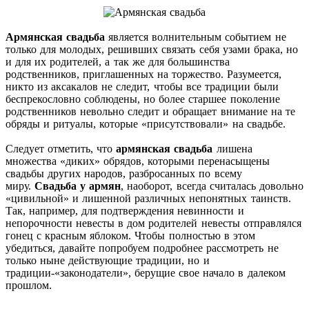
Армянская свадьба
является волнительным событием не
только для молодых, решивших связать себя узами брака, но
и для их родителей, а так же для большинства
родственников, приглашенных на торжество. Разумеется,
никто из аксакалов не следит, чтобы все традиции были
беспрекословно соблюдены, но более старшее поколение
родственников невольно следит и обращает внимание на те
обряды и ритуалы, которые «присутствовали» на свадьбе.
Следует отметить, что
армянская свадьба
лишена
множества «диких» обрядов, которыми перенасыщены
свадьбы других народов, разбросанных по всему
миру.
Свадьба у армян
, наоборот, всегда считалась довольно
«цивильной» и лишенной различных непонятных таинств.
Так, например, для подтверждения невинности и
непорочности невесты в дом родителей невесты отправлялся
гонец с красным яблоком. Чтобы полностью в этом
убедиться, давайте попробуем подробнее рассмотреть не
только ныне действующие традиции, но и
традиции-«законодатели», берущие свое начало в далеком
прошлом.