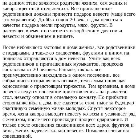
на данном этапе являются родители жениха, сам жених и
кавор - крестный отец жениха. Все приглашенные
родственники должны принести подарок невесте (чаще всего
это украшения). До 60-х годов 20 века в дом невесты в
качестве подарка несли продукты, мясо, фрукты. В
настоящее время это считается оскорблением для семьи
невесты и обвинением в нищете.
После небольшого застолья в доме жениха, все родственники
с подарками, а также со сладостями, фруктами и вином на
подносах отправляются в дом невесты. Учитывая всех
родственников и приглашенных музыкантов, процессия
составляла от 20 человек. Раньше, так как все
преимущественно находились в одном поселении, все
собравшиеся отправлялись пешком, тем самым оповещая
односельчан о предстоящем торжестве. Тем временем, в доме
невесты ведутся последние приготовления - накрывается
стол, невесту отводят в отдельную комнату. По прибытии
стороны жениха в дом, все садятся за стол, пьют за будущую
счастливую семейную жизнь молодых. Спустя некоторое
время, жена кавора выводит невесту ко всем и усаживает ряд
с женихом, после чего происходит процесс одаривания. И
только после освещения священником всех даров, фруктов и
вина, жених надевает кольцо невесте. Помолвка считается
совершенной.