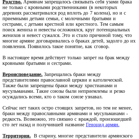
Родство.
Армянам запрещалось связывать себя узами брака
не только с кровными родственниками (в некоторых
деревнях рассматривался род вплоть до 7 колена), но и с
приемными детьми семьи, с молочными братьями и
сестрами, с детьми крестной или крестного. Тем самым
поиск жениха и невесты осложнялся, круг потенциальных
женихов и невест сужался. Это и стало причиной тому, что
многие армяне договаривались о браках детей, задолго до их
появления. Появилось такое понятие, как сговор.
В настоящее время действует только запрет на брак между
кровными братьями и сестрами.
Вероисповедание.
Запрещались браки между
представителями православной церкви и католической.
Также были запрещены браки между христианами и
мусульманами. Такие союзы были неприемлемы и резко
осуждались всеми, кто о таком союзе узнавал.
Сейчас нет таких остро стоящих запретов, но тем не менее,
браки между православными армянами и мусульманами -
редкость. Возможно, это связано с враждой, произошедшей
сто лет назад и получившей название
Геноцид армян.
Территория.
В старину, многие представители армянского