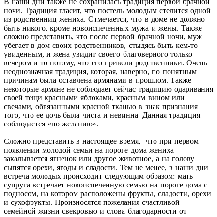
В наши дни также не сохранилась традиция первой брачной
ночи. Традиция гласит, что постель молодым стелится одной
из родственниц жениха. Отмечается, что в доме не должно
быть никого, кроме новоиспеченных мужа и жены. Также
сложно представить, что после первой брачной ночи, муж
убегает в дом своих родственников, стыдясь быть кем-то
увиденным, и жена увидит своего благоверного только
вечером и то потому, что его привели родственники. Очень
неоднозначная традиция, которая, наверно, по понятным
причинам была оставлена армянами в прошлом. Также
некоторые армяне не соблюдает сейчас традицию одаривания
своей тещи красными яблоками, красным вином или
свечами, обвязанными красной тканью в знак признания
того, что ее дочь была чиста и невинна. Данная традиция
соблюдается «по желанию».
Сложно представить в настоящее время, что при первом
появлении молодой семьи на пороге дома жениха
закалывается ягненок или другое животное, а на голову
сыпятся орехи, ягоды и сладости. Тем не менее, в наши дни
встреча молодых происходит следующим образом: мать
супруга встречает новоиспеченную семью на пороге дома с
подносом, на котором расположены фрукты, сладости, орехи
и сухофрукты. Произносятся пожелания счастливой
семейной жизни свекровью и слова благодарности от