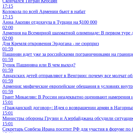
Скончался Тигран Кеосаян
17:15
Колокола по всей Армении бьют в набат
17:15
Анна Акопян отдохнула в Турции на $100 000
02:00
Армения на Всемирной шахматной олимпиаде: В первом туре 
02:00
Для Кремля откровения Эрдогана - не сюрприз
01:59
Пашинян идет уже за российскими пограничниками на границ
01:59
Тупик Пашиняна или В чем выход?
01:59
Арцахских детей отправляют в Венгрию: почему все молчат об
01:59
Армения: мифические европейские обещания в условиях внут
01:59
Грант Микаелян: В России неадекватно оценивают намерения 
15:01
«Гражданский договор»: Идея о возвращении армян в Нагорны
15:01
Министры обороны Грузии и Азербайджана обсудили ситуацию
15:01
Секретарь Совбеза Ирана посетит РФ для участия в форуме по 