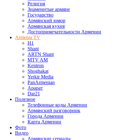
Религия
Знаменитые армяне
Государство
Армянский юмор
Армянская кухня
Достопримечательности Армении
Armenia TV
H1
Shant
ARTN Shant
MTV AM
Kentron
Shoghakat
Yerkir Media
PanArmenian
Арарат
Dar21
Полезное
Телефонные коды Армении
Армянский разговорник
Города Армении
Карта Армении
Фото
Видео
Армянские сериалы