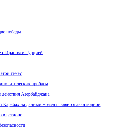
две победы
е с Ираном и Турцией
 этой теме?
риполитических проблем
и действия Азербайджана
й Карабах на данный момент является авантюрной
 в регионе
безопасности