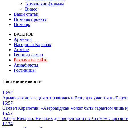
Армянские фильмы
Видео
Ваши статьи
Помощь проекту
Помощь
ВАЖНОЕ
Армения
Нагорный Карабах
Армяне
Геноцид армян
Реклама на сайте
Авиабилеты
Гостиницы
Последние новости
13:57
Армянская делегация отправилась в Вену для участия в «Евро
16:57
Самвел Карапетян: «Азербайджан может быть гарантом лишь 
16:52
Роберт Кочарян: Никаких договоренностей с Сержем Саргсяном
12:34