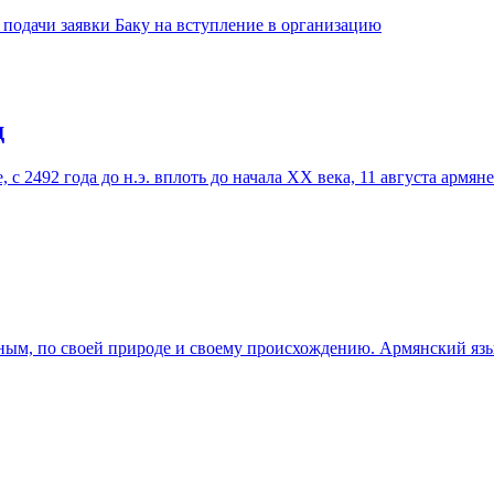
подачи заявки Баку на вступление в организацию
д
, с 2492 года до н.э. вплоть до начала ХХ века, 11 августа арм
ым, по своей природе и своему происхождению. Армянский язык