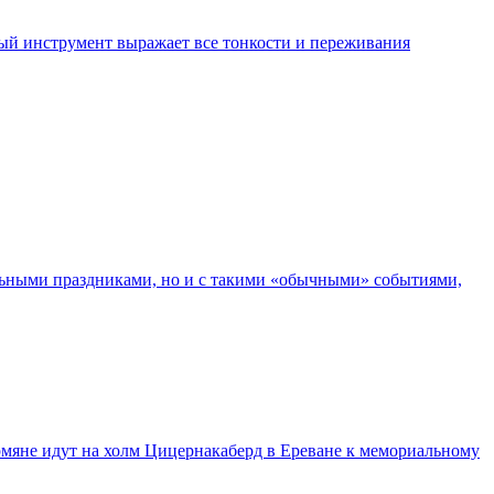
ый инструмент выражает все тонкости и переживания
льными праздниками, но и с такими «обычными» событиями,
рмяне идут на холм Цицернакаберд в Ереване к мемориальному