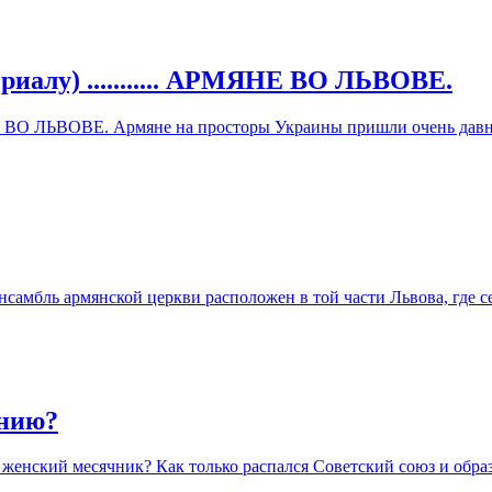
лу) ........... АРМЯНЕ ВО ЛЬВОВЕ.
ВО ЛЬВОВЕ. Армяне на просторы Украины пришли очень давно. 
амбль армянской церкви расположен в той части Львова, где с
ению?
в женский месячник? Как только распался Советский союз и обр