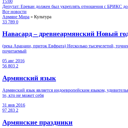
15:00
Депутат: Ереван должен был укреплять отношения с БРИКС до 
Все новости
Армяне Мира
» Культура
33 789
0
Навасард – древнеармянский Новый го
(река Арацани, приток Евфрата) Несколько тысячелетий, точнее
почитаемый
05 авг 2016
56 803
2
Армянский язык
Армянский язык является индоевропейским языком, удивительн
те, кто не может себя
31 янв 2016
97 283
2
Армянские праздники