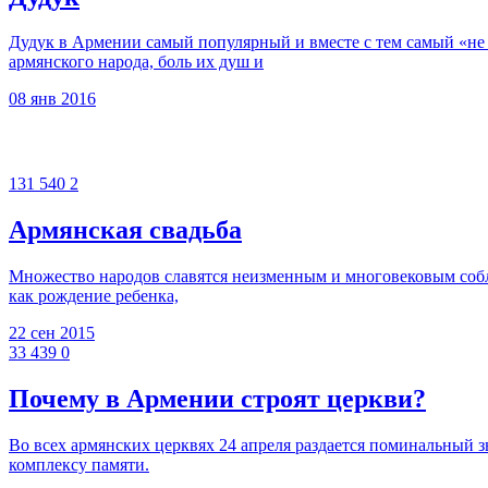
Дудук в Армении самый популярный и вместе с тем самый «не
армянского народа, боль их душ и
08 янв 2016
131 540
2
Армянская свадьба
Множество народов славятся неизменным и многовековым собл
как рождение ребенка,
22 сен 2015
33 439
0
Почему в Армении строят церкви?
Во всех армянских церквях 24 апреля раздается поминальный 
комплексу памяти.