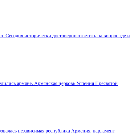
Сегодня исторически достоверно ответить на вопрос где и
елились армяне. Армянская церковь Успения Пресвятой
азовалась независимая республика Армения, парламент