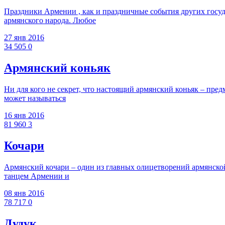
Праздники Армении , как и праздничные события других госуд
армянского народа. Любое
27 янв 2016
34 505
0
Армянский коньяк
Ни для кого не секрет, что настоящий армянский коньяк – пре
может называться
16 янв 2016
81 960
3
Кочари
Армянский кочари – один из главных олицетворений армянской
танцем Армении и
08 янв 2016
78 717
0
Дудук