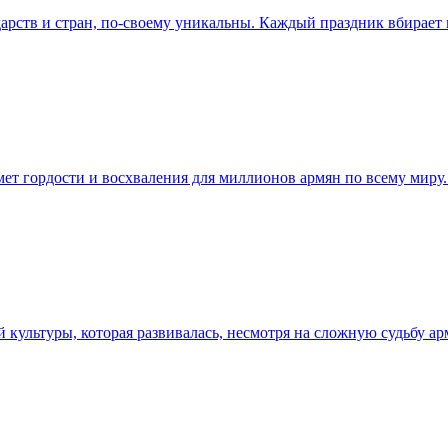
арств и стран, по-своему уникальны. Каждый праздник вбирает 
дмет гордости и восхваления для миллионов армян по всему миру
 культуры, которая развивалась, несмотря на сложную судьбу а