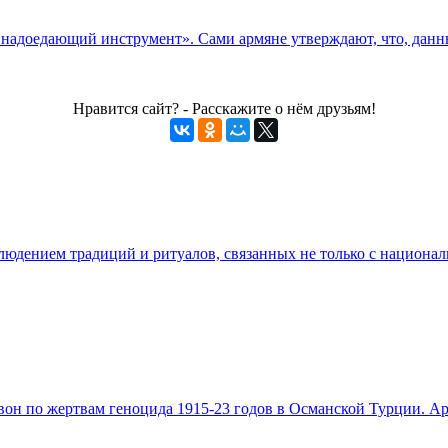
 надоедающий инструмент». Сами армяне утверждают, что, данн
Нравится сайт? - Расскажите о нём друзьям!
юдением традиций и ритуалов, связанных не только с национа
звон по жертвам геноцида 1915-23 годов в Османской Турции. А