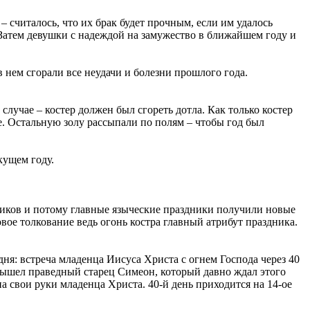
– считалось, что их брак будет прочным, если им удалось
 Затем девушки с надеждой на замужество в ближайшем году и
нем сгорали все неудачи и болезни прошлого года.
 случае – костер должен был сгореть дотла. Как только костер
ве. Остальную золу рассыпали по полям – чтобы год был
кущем году.
ников и потому главные языческие праздники получили новые
овое толкование ведь огонь костра главный атрибут праздника.
дня: встреча младенца Иисуса Христа с огнем Господа через 40
вышел праведный старец Симеон, который давно ждал этого
 свои руки младенца Христа. 40-й день приходится на 14-ое