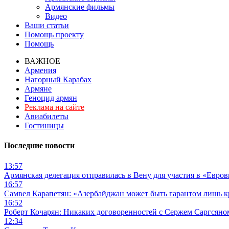
Армянские фильмы
Видео
Ваши статьи
Помощь проекту
Помощь
ВАЖНОЕ
Армения
Нагорный Карабах
Армяне
Геноцид армян
Реклама на сайте
Авиабилеты
Гостиницы
Последние новости
13:57
Армянская делегация отправилась в Вену для участия в «Евро
16:57
Самвел Карапетян: «Азербайджан может быть гарантом лишь 
16:52
Роберт Кочарян: Никаких договоренностей с Сержем Саргсяном
12:34