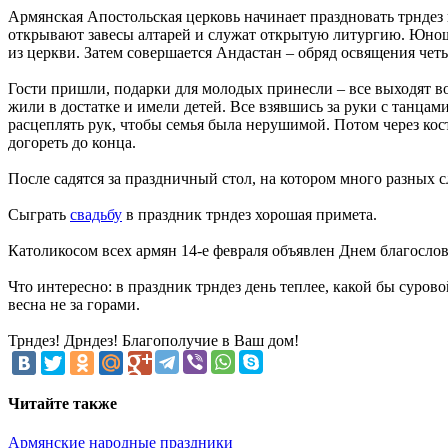
Армянская Апостольская церковь начинает праздновать трндез
открывают завесы алтарей и служат открытую литургию. Юноши
из церкви. Затем совершается Андастан – обряд освящения четы
Гости пришли, подарки для молодых принесли – все выходят в
жили в достатке и имели детей. Все взявшись за руки с танцам
расцеплять рук, чтобы семья была нерушимой. Потом через кост
догореть до конца.
После садятся за праздничный стол, на котором много разных 
Сыграть
свадьбу
в праздник трндез хорошая примета.
Католикосом всех армян 14-е февраля объявлен Днем благосло
Что интересно: в праздник трндез день теплее, какой бы суров
весна не за горами.
Трндез! Дрндез! Благополучие в Ваш дом!
Читайте также
Армянские народные праздники