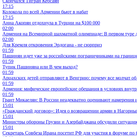
Скончался Тигран Кеосаян
17:15
Колокола по всей Армении бьют в набат
17:15
Анна Акопян отдохнула в Турции на $100 000
02:00
Армения на Всемирной шахматной олимпиаде: В первом туре 
02:00
Для Кремля откровения Эрдогана - не сюрприз
01:59
Пашинян идет уже за российскими пограничниками на границ
01:59
Тупик Пашиняна или В чем выход?
01:59
Арцахских детей отправляют в Венгрию: почему все молчат об
01:59
Армения: мифические европейские обещания в условиях внут
01:59
Грант Микаелян: В России неадекватно оценивают намерения 
15:01
«Гражданский договор»: Идея о возвращении армян в Нагорны
15:01
Министры обороны Грузии и Азербайджана обсудили ситуацию
15:01
Секретарь Совбеза Ирана посетит РФ для участия в форуме по 