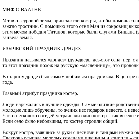
МИФ О ВААГНЕ
Устав от суровой зимы, арии зажгли костры, чтобы помочь сол
зажгло тростник. С помощью этого огня Ман из сокровищ выко
этим мечом победил Титанов, которые были слугами Вишапа (з
зацвела земля.
ЯЗЫЧЕСКИЙ ПРАЗДНИК ДРНДЕЗ
Праздник назывался «дрндез» (дур-дверь, дез-стог сена, пер. с
то этот праздник похож на русскую «масленницу», это провод
В старину дрндез был самым любимым праздником. В центре вн
года.
Главный атрибут праздника костер.
Люди наряжались в лучшие одежды. Самые близкие родственник
молодые лишь обручены, то жених нес подарок невесте, а невес
Часто несколько соседей устраивали один костер – так веселее 
Если село было небольшим, то костер строили общий.
Вокруг костра, взявшись за руки с песнями и танцами нужно б
Свекровь осыпала молодых семенами пшеницы и конопли – сим