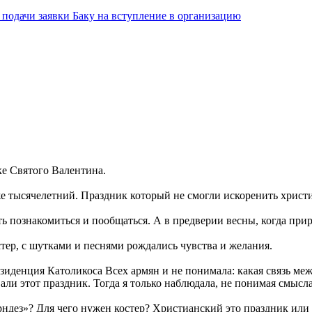
подачи заявки Баку на вступление в организацию
ке Святого Валентина.
же тысячелетний. Праздник который не смогли искоренить христи
ь познакомиться и пообщаться. А в предверии весны, когда прир
остер, с шутками и песнями рождались чувства и желания.
резиденция Католикоса Всех армян и не понимала: какая связь ме
ли этот праздник. Тогда я только наблюдала, не понимая смысла
трндез»? Для чего нужен костер? Христианский это праздник или