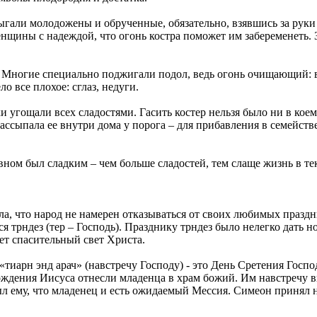
ыгали молодожены и обрученные, обязательно, взявшись за руки 
енщины с надеждой, что огонь костра поможет им забеременеть.
! Многие специально поджигали подол, ведь огонь очищающий: в 
о все плохое: сглаз, недуги.
ки угощали всех сладостями. Гасить костер нельзя было ни в коем
 рассыпала ее внутри дома у порога – для прибавления в семейст
вном был сладким – чем больше сладостей, тем слаще жизнь в те
ла, что народ не намерен отказываться от своих любимых празд
я трндез (тер – Господь). Празднику трндез было нелегко дать н
ет спасительный свет Христа.
«тиарн энд арач» (навстречу Господу) - это День Сретения Госпо
рождения Иисуса отнесли младенца в храм божий. Им навстречу 
 ему, что младенец и есть ожидаемый Мессия. Симеон принял на