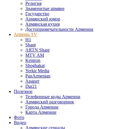
Религия
Знаменитые армяне
Государство
Армянский юмор
Армянская кухня
Достопримечательности Армении
Armenia TV
H1
Shant
ARTN Shant
MTV AM
Kentron
Shoghakat
Yerkir Media
PanArmenian
Арарат
Dar21
Полезное
Телефонные коды Армении
Армянский разговорник
Города Армении
Карта Армении
Фото
Видео
Армянские сериалы