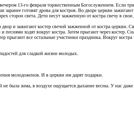
 вечером 13-го февраля торжественным Богослужением. Если трн
 заранее готовят дрова для костров. Во дворе церкви зажигают
рех сторон света. Дети несут зажженную от костра свечу в свои 
о двор и зажигают костер свечой зажженной от костра церкви.
и и песнями ходят вокруг костра. Затем прыгают через костер. С
ер прыгают все остальные участники праздника. Вокруг костра т
сладостей для сладкой жизни молодых.
вения молодоженов. И в церкви им дарят подарки.
ой не была зима, в воздухе ощущается дыхание весны. У нас даже