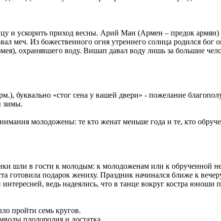
нцу и ускорить приход весны. Арий Ман (Армен – предок армян)
вал меч. Из божественного огня утреннего солнца родился бог 
мея), охранявшего воду. Вишап давал воду лишь за большие че
 арм.), буквально «стог сена у вашей двери» - пожелание благопо
ы зимы.
имания молодожены: те кто женат меньше года и те, кто обруче
и шли в гости к молодым: к молодоженам или к обрученной нев
та готовила подарок жениху. Праздник начинался ближе к вечеру,
и интересней, ведь надеялись, что в танце вокруг костра юноши 
ыло пройти семь кругов.
волы плодородия и достатка.