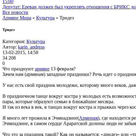
15:00
Депутат: Ереван должен был укреплять отношения с БРИКС до 
Все новости
Армяне Мира
»
Культура
» Трндез
Трндез
Категория:
Культура
Автор:
karin_andreas
13-02-2015, 14:58
34 208
0
Что празднуют
армяне
13 февраля?
Зачем нам (армянам) западные праздники? Речь идет о праздни
У нас есть свой праздник молодежи, которому много веков, да
В праздничном танце вокруг костра у молодых есть возможност
пары, которые образуют семью в ближайшие месяцы.
И так из века в век, в танцах вокруг костра и прыжках через к
Я много лет прожила в Эчмиадзине(
Армения
), где находится 
Эчмиадзине, в самом сердце Араратской долины люди не забыва
Что это за праздник такой? Как он называется: «дрндез» или «