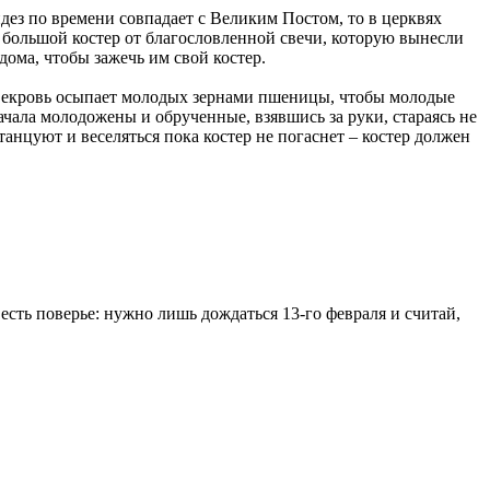
дез по времени совпадает с Великим Постом, то в церквях
 большой костер от благословленной свечи, которую вынесли
дома, чтобы зажечь им свой костер.
 Свекровь осыпает молодых зернами пшеницы, чтобы молодые
начала молодожены и обрученные, взявшись за руки, стараясь не
анцуют и веселяться пока костер не погаснет – костер должен
 есть поверье: нужно лишь дождаться 13-го февраля и считай,