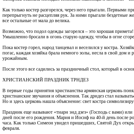
Как только костер разгорелся, через него прыгали. Первыми пр
перепрыгнуть не расцепляя рук. За ними прыгали бездетные ж
все остальные от мала до велика.
Возможно, что подол одежды загорелся – это хорошая примета
Умышленно бросали в огонь старую одежду, чтобы в огне сгорел
Пока костер горел, народ танцевал и веселился у костра. Хозяй
погас, каждая хозяйка брала немного золы, несла в свой дом и
урожайным.
После этого все садились за праздничный стол, который в осно
ХРИСТИАНСКИЙ ПРАЗДНИК ТРНДЕЗ
В первые годы принятия христианства армянская церковь поня
христианские звучания и объяснения. Так дрндез стал называтьс
Но и здесь церковь нашла объяснение: свет костра символизиру
Праздник еще называют «тиарн энд дзез» (Господь с вами) или 
дней после его рождения. Мария и Иосиф на 40-й день после 
часа. Как только Симеон увидел пришедших, Святой Дух открыл
февраля.