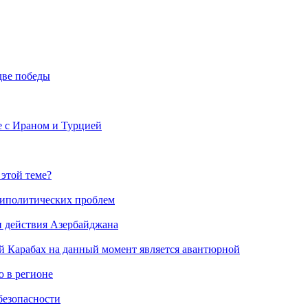
две победы
е с Ираном и Турцией
 этой теме?
риполитических проблем
и действия Азербайджана
й Карабах на данный момент является авантюрной
 в регионе
безопасности