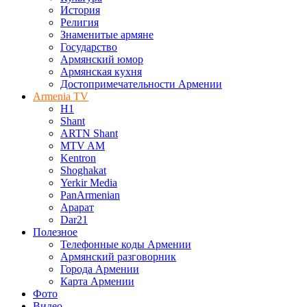
История
Религия
Знаменитые армяне
Государство
Армянский юмор
Армянская кухня
Достопримечательности Армении
Armenia TV
H1
Shant
ARTN Shant
MTV AM
Kentron
Shoghakat
Yerkir Media
PanArmenian
Арарат
Dar21
Полезное
Телефонные коды Армении
Армянский разговорник
Города Армении
Карта Армении
Фото
Видео