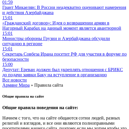
01:59
Грант Микаелян: В России неадекватно оценивают намерения
и действия Азербайджана
15:01
«Гражданский договор»: Идея о возвращении армян в
Нагорный Карабах на данный момент является авантюрной
15:01
Министры обороны Грузии и Азербайджана обсудили
ситуацию в регионе
15:01
Секретарь Совбеза Ирана посетит РФ для участия в форуме по
безопасности
15:00
Депутат: Ереван должен был укреплять отношения с БРИКС
до подачи заявки Баку на вступление в организацию
Все новости
Армяне Мира
» Правила сайта
Общие правила на сайте
Общие правила поведения на сайте:
Начнем с того, что на сайте общаются сотни людей, разных
религий и взглядов, и все они являются полноправными
посетителями нашего сайта, поэтому если мы хотим чтобы это