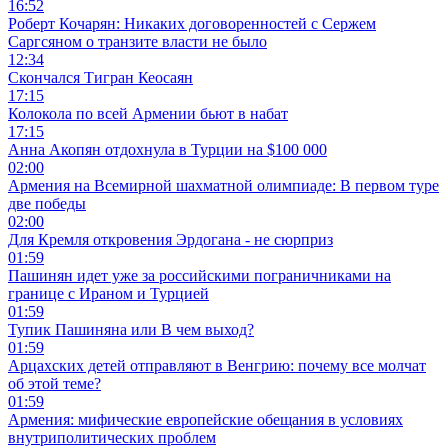
16:52
Роберт Кочарян: Никаких договоренностей с Сержем
Саргсяном о транзите власти не было
12:34
Скончался Тигран Кеосаян
17:15
Колокола по всей Армении бьют в набат
17:15
Анна Акопян отдохнула в Турции на $100 000
02:00
Армения на Всемирной шахматной олимпиаде: В первом туре
две победы
02:00
Для Кремля откровения Эрдогана - не сюрприз
01:59
Пашинян идет уже за российскими пограничниками на
границе с Ираном и Турцией
01:59
Тупик Пашиняна или В чем выход?
01:59
Арцахских детей отправляют в Венгрию: почему все молчат
об этой теме?
01:59
Армения: мифические европейские обещания в условиях
внутриполитических проблем