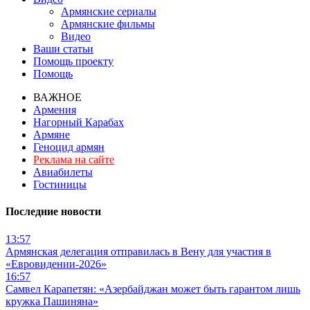
Армянские сериалы
Армянские фильмы
Видео
Ваши статьи
Помощь проекту
Помощь
ВАЖНОЕ
Армения
Нагорный Карабах
Армяне
Геноцид армян
Реклама на сайте
Авиабилеты
Гостиницы
Последние новости
13:57
Армянская делегация отправилась в Вену для участия в
«Евровидении-2026»
16:57
Самвел Карапетян: «Азербайджан может быть гарантом лишь
кружка Пашиняна»