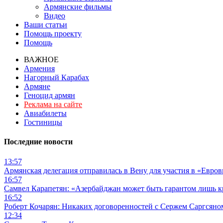
Армянские фильмы
Видео
Ваши статьи
Помощь проекту
Помощь
ВАЖНОЕ
Армения
Нагорный Карабах
Армяне
Геноцид армян
Реклама на сайте
Авиабилеты
Гостиницы
Последние новости
13:57
Армянская делегация отправилась в Вену для участия в «Евро
16:57
Самвел Карапетян: «Азербайджан может быть гарантом лишь 
16:52
Роберт Кочарян: Никаких договоренностей с Сержем Саргсяном
12:34