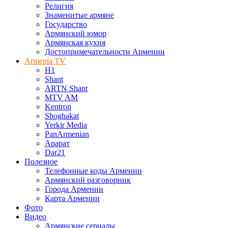
Религия
Знаменитые армяне
Государство
Армянский юмор
Армянская кухня
Достопримечательности Армении
Armenia TV
H1
Shant
ARTN Shant
MTV AM
Kentron
Shoghakat
Yerkir Media
PanArmenian
Арарат
Dar21
Полезное
Телефонные коды Армении
Армянский разговорник
Города Армении
Карта Армении
Фото
Видео
Армянские сериалы