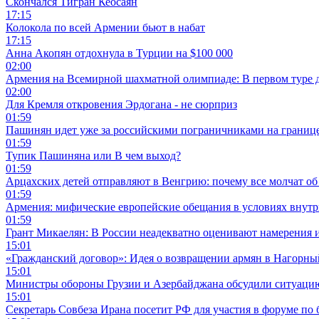
Скончался Тигран Кеосаян
17:15
Колокола по всей Армении бьют в набат
17:15
Анна Акопян отдохнула в Турции на $100 000
02:00
Армения на Всемирной шахматной олимпиаде: В первом туре 
02:00
Для Кремля откровения Эрдогана - не сюрприз
01:59
Пашинян идет уже за российскими пограничниками на границ
01:59
Тупик Пашиняна или В чем выход?
01:59
Арцахских детей отправляют в Венгрию: почему все молчат об
01:59
Армения: мифические европейские обещания в условиях внут
01:59
Грант Микаелян: В России неадекватно оценивают намерения 
15:01
«Гражданский договор»: Идея о возвращении армян в Нагорны
15:01
Министры обороны Грузии и Азербайджана обсудили ситуацию
15:01
Секретарь Совбеза Ирана посетит РФ для участия в форуме по 