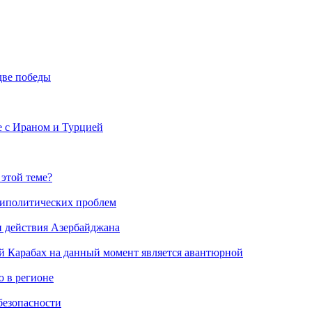
две победы
е с Ираном и Турцией
 этой теме?
риполитических проблем
и действия Азербайджана
й Карабах на данный момент является авантюрной
 в регионе
безопасности