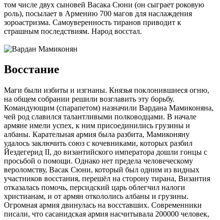
том числе двух сыновей Васака Сюни (он сыграет роковую
роль), посылает в Армению 700 магов для наслаждения
зороастризма. Самоуверенность тиранов приводит к
страшным последствиям. Народ восстал.
Восстание
Маги были избиты и изгнаны. Князья поклонившиеся огню,
на общем собрании решили возглавить эту борьбу.
Командующим (спарапетом) назначили Вардана Мамиконяна,
чей род славился талантливыми полководцами. В начале
армяне имели успех, к ним присоединились грузины и
албаны. Карательная армия была разбита, Мамиконяну
удалось заключить союз с кочевниками, которых разбил
Йездегерид II, до византийского императора дошли гонцы с
просьбой о помощи. Однако нет предела человеческому
вероломству, Васак Сюни, который был одним из видных
участников восстания, перешёл на сторону тирана, Византия
отказалась помочь, персидский царь облегчил налоги
христианам, и от армян откололись албаны и грузины.
Огромная армия двинулась на восставших. Современники
писали, что сасанидская армия насчитывала 200000 человек,