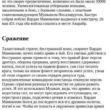
но это скорее преувеличение, возможно их было около 50000
человек. Укомплектованная отборными воинами,
закаленными в боях, с боевыми слонами, с опытным
главнокомандующим Мушканом Нисалавуртом. Быстро
собрав войско Вардан Мамиконян выдвинул я навстречу. 26
мая 451 года оба войска сошлись в месте Аварайр.
Сражение
Талантливый стратег, бесстрашный воин, спарапет Вардан
Мамиконян лично повёл армян в бой. Его умелые действия и
бесстрашие армян привело к тому, что правый флаг персов
дрогнул, оборона прорвана, центр восставших сдерживал
натиск, после успеха на правом фланге, сам стал теснить
врага, только на левом фланге неприятель имел успех, узнав
об этом спарапет со своим отрядом ринулся туда,
воодушевленные командиром повстанцы откинули персов.
Однако серьёзная разница в количестве не давала развить
успех. И это использовал Мушкан, видя, что армяне, из-за
недостатка сил, не могут преследовать отступающих, он
перестроил ряды, подключил резерв и атаковал. Вардан
Мамиконян бился до последнего вся его дружина полегла,
погиб и он. Чтобы не попасть в окружение армянская армия