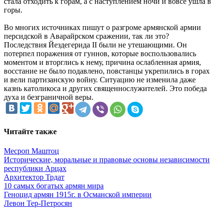
стала отходить к горам, а с наступлением ночи и вовсе ушла в
горы.
Во многих источниках пишут о разгроме армянской армии
персидской в Аварайрском сражении, так ли это?
Последствия Йездегерида II были не утешающими. Он
потерпел поражения от гуннов, которые воспользовались
моментом и вторглись к нему, причина ослабленная армия,
восстание не было подавлено, повстанцы укрепились в горах
и вели партизанскую войну. Ситуацию не изменила даже
казнь католикоса и других священнослужителей. Это победа
духа и безграничной веры.
Читайте также
Месроп Маштоц
Исторические, моральные и правовые основы независимости
республики Арцах
Архитектор Трдат
10 самых богатых армян мира
Геноцид армян 1915г. в Османской империи
Левон Тер-Петросян