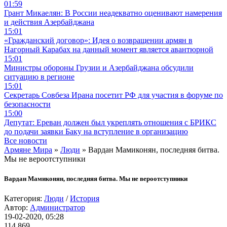
01:59
Грант Микаелян: В России неадекватно оценивают намерения
и действия Азербайджана
15:01
«Гражданский договор»: Идея о возвращении армян в
Нагорный Карабах на данный момент является авантюрной
15:01
Министры обороны Грузии и Азербайджана обсудили
ситуацию в регионе
15:01
Секретарь Совбеза Ирана посетит РФ для участия в форуме по
безопасности
15:00
Депутат: Ереван должен был укреплять отношения с БРИКС
до подачи заявки Баку на вступление в организацию
Все новости
Армяне Мира
»
Люди
» Вардан Мамиконян, последняя битва.
Мы не вероотступники
Вардан Мамиконян, последняя битва. Мы не вероотступники
Категория:
Люди
/
История
Автор:
Администратор
19-02-2020, 05:28
114 869