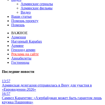
Армянские сериалы
Армянские фильмы
Видео
Ваши статьи
Помощь проекту
Помощь
ВАЖНОЕ
Армения
Нагорный Карабах
Армяне
Геноцид армян
Реклама на сайте
Авиабилеты
Гостиницы
Последние новости
13:57
Армянская делегация отправилась в Вену для участия в
«Евровидении-2026»
16:57
Самвел Карапетян: «Азербайджан может быть гарантом лишь
кружка Пашиняна»