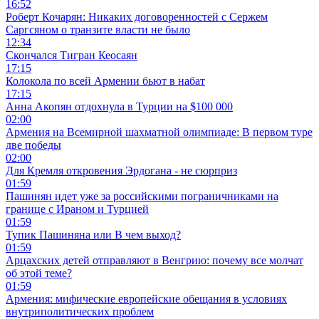
16:52
Роберт Кочарян: Никаких договоренностей с Сержем
Саргсяном о транзите власти не было
12:34
Скончался Тигран Кеосаян
17:15
Колокола по всей Армении бьют в набат
17:15
Анна Акопян отдохнула в Турции на $100 000
02:00
Армения на Всемирной шахматной олимпиаде: В первом туре
две победы
02:00
Для Кремля откровения Эрдогана - не сюрприз
01:59
Пашинян идет уже за российскими пограничниками на
границе с Ираном и Турцией
01:59
Тупик Пашиняна или В чем выход?
01:59
Арцахских детей отправляют в Венгрию: почему все молчат
об этой теме?
01:59
Армения: мифические европейские обещания в условиях
внутриполитических проблем