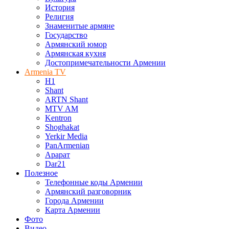
История
Религия
Знаменитые армяне
Государство
Армянский юмор
Армянская кухня
Достопримечательности Армении
Armenia TV
H1
Shant
ARTN Shant
MTV AM
Kentron
Shoghakat
Yerkir Media
PanArmenian
Арарат
Dar21
Полезное
Телефонные коды Армении
Армянский разговорник
Города Армении
Карта Армении
Фото
Видео