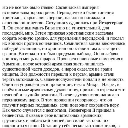
Но не все так было гладко. Сасанидская империя
исповедовала зороастризм. Периодически были гонения
христиан, закрывались церкви, насильно насаждали
огнепоклонничество. Ситуация ухудшилась при Йездегериде
II. Он смог вынудить Византию на унизительный, для
последней, мир. Затем приказал христианским вассалам
собрать конную армию, для укрепления персидской, и послал
их войной против кочевников. Семилетняя война закончилась
победой сасанидов, но христиан он оставил там для защиты
границ. Возможно это был продуманный ход. Он ослаблял
воинскую мощь нахараров. Произвел налоговые изменения в
Армении, после которой армянская знать лишилась
существенной части доходов, а народ оказался на грани
нищеты. Всё должности перешли к персам, армяне стали
терять автономию. Священнослужители попали в не милость.
Один из управленцев в провинции, некто Михр – Насре , в
своём письме армянскому духовенству, призывал отречься «от
нелепой и глупой» религии. В ответ духовенство написало
персидскому царю. В том прошении говорилось, что он
получит верных подданных, если позволит сохранить веру.
Как часто случается с деспотами, Йездегерид II пришёл в
бешенство. Вызвав к себе влиятельных армянских,
грузинских и албанский князей, он силой заставил их
поклониться огню. Оставив у себя несколько заложников, в