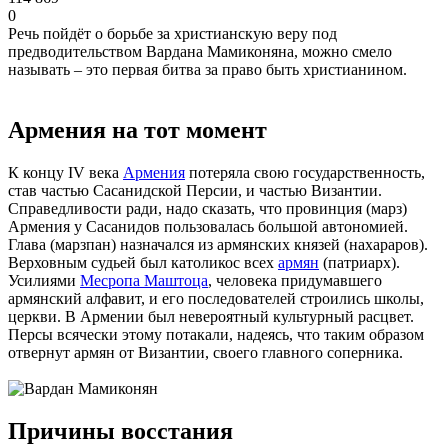
0
Речь пойдёт о борьбе за христианскую веру под
предводительством Вардана Мамиконяна, можно смело
называть – это первая битва за право быть христианином.
Армения на тот момент
К концу IV века
Армения
потеряла свою государственность,
став частью Сасанидской Персии, и частью Византии.
Справедливости ради, надо сказать, что провинция (марз)
Армения у Сасанидов пользовалась большой автономией.
Глава (марзпан) назначался из армянских князей (нахараров).
Верховным судьей был католикос всех
армян
(патриарх).
Усилиями
Месропа Маштоца
, человека придумавшего
армянский алфавит, и его последователей строились школы,
церкви. В Армении был невероятный культурный расцвет.
Персы всячески этому потакали, надеясь, что таким образом
отвернут армян от Византии, своего главного соперника.
Причины восстания