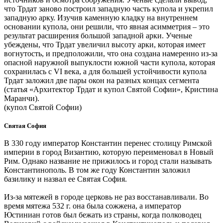
что Трдат заново построил западную часть купола и укрепил
западную арку. Изучив каменную кладку на внутреннем
основании купола, они решили, что явная асимметрия – это
результат расширения большой западной арки. Ученые
убеждены, что Трдат увеличил высоту арки, которая имеет
вогнутость, и предположили, что она создана намеренно из-за
опасной наружной выпуклости южной части купола, которая
сохранилась с VI века, а для большей устойчивости купола
Трдат заложил две пары окон на разных концах сегмента
(статья «Архитектор Трдат и купол Святой Софии», Кристина
Маранчи).
(купол Святой Софии)
Святая София
В 330 году император Константин перенес столицу Римской
империи в город Византию, которую переименовал в Новый
Рим. Однако название не прижилось и город стали называть
Константинополь. В том же году Константин заложил
базилику и назвал ее Святая София.
Из-за мятежей в городе церковь не раз восстанавливали. Во
время мятежа 532 г. она была сожжена, а император
Юстиниан готов был бежать из страны, когда полководец