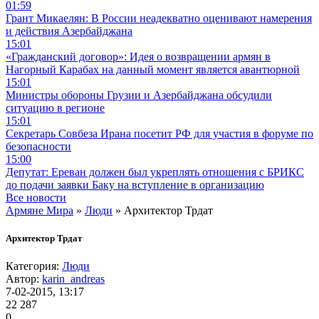
01:59
Грант Микаелян: В России неадекватно оценивают намерения
и действия Азербайджана
15:01
«Гражданский договор»: Идея о возвращении армян в
Нагорный Карабах на данный момент является авантюрной
15:01
Министры обороны Грузии и Азербайджана обсудили
ситуацию в регионе
15:01
Секретарь Совбеза Ирана посетит РФ для участия в форуме по
безопасности
15:00
Депутат: Ереван должен был укреплять отношения с БРИКС
до подачи заявки Баку на вступление в организацию
Все новости
Армяне Мира
»
Люди
» Архитектор Трдат
Архитектор Трдат
Категория:
Люди
Автор:
karin_andreas
7-02-2015, 13:17
22 287
0