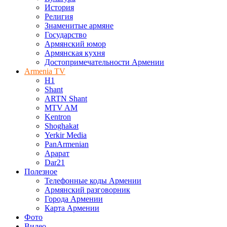
История
Религия
Знаменитые армяне
Государство
Армянский юмор
Армянская кухня
Достопримечательности Армении
Armenia TV
H1
Shant
ARTN Shant
MTV AM
Kentron
Shoghakat
Yerkir Media
PanArmenian
Арарат
Dar21
Полезное
Телефонные коды Армении
Армянский разговорник
Города Армении
Карта Армении
Фото
Видео