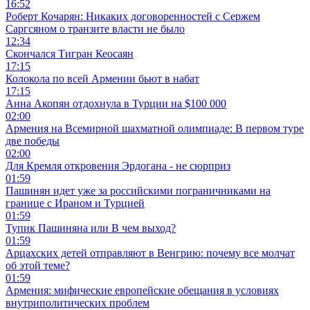
16:52
Роберт Кочарян: Никаких договоренностей с Сержем
Саргсяном о транзите власти не было
12:34
Скончался Тигран Кеосаян
17:15
Колокола по всей Армении бьют в набат
17:15
Анна Акопян отдохнула в Турции на $100 000
02:00
Армения на Всемирной шахматной олимпиаде: В первом туре
две победы
02:00
Для Кремля откровения Эрдогана - не сюрприз
01:59
Пашинян идет уже за российскими пограничниками на
границе с Ираном и Турцией
01:59
Тупик Пашиняна или В чем выход?
01:59
Арцахских детей отправляют в Венгрию: почему все молчат
об этой теме?
01:59
Армения: мифические европейские обещания в условиях
внутриполитических проблем