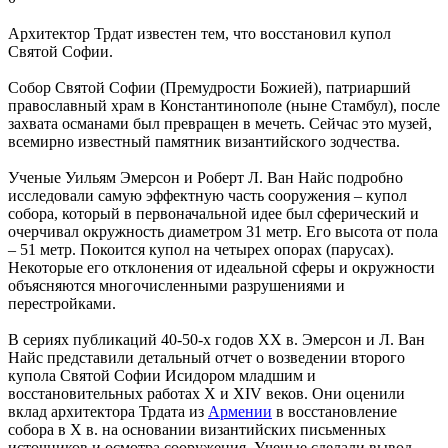
Архитектор Трдат известен тем, что восстановил купол
Святой Софии.
Собор Святой Софии (Премудрости Божией), патриарший
православный храм в Константинополе (ныне Стамбул), после
захвата османами был превращен в мечеть. Сейчас это музей,
всемирно известный памятник византийского зодчества.
Ученые Уильям Эмерсон и Роберт Л. Ван Найс подробно
исследовали самую эффектную часть сооружения – купол
собора, который в первоначальной идее был сферический и
очерчивал окружность диаметром 31 метр. Его высота от пола
– 51 метр. Покоится купол на четырех опорах (парусах).
Некоторые его отклонения от идеальной сферы и окружности
объясняются многочисленными разрушениями и
перестройками.
В сериях публикаций 40-50-х годов ХХ в. Эмерсон и Л. Ван
Найс представили детальный отчет о возведении второго
купола Святой Софии Исидором младшим и
восстановительных работах X и XIV веков. Они оценили
вклад архитектора Трдата из
Армении
в восстановление
собора в Х в. на основании византийских письменных
источников и осмотра сооружения. Ученые сделали вывод,