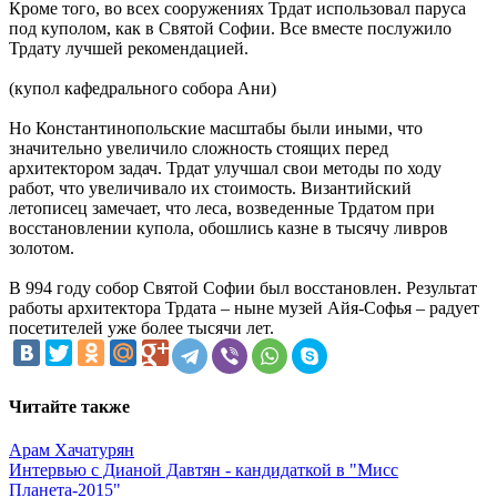
Кроме того, во всех сооружениях Трдат использовал паруса
под куполом, как в Святой Софии. Все вместе послужило
Трдату лучшей рекомендацией.
(купол кафедрального собора Ани)
Но Константинопольские масштабы были иными, что
значительно увеличило сложность стоящих перед
архитектором задач. Трдат улучшал свои методы по ходу
работ, что увеличивало их стоимость. Византийский
летописец замечает, что леса, возведенные Трдатом при
восстановлении купола, обошлись казне в тысячу ливров
золотом.
В 994 году собор Святой Софии был восстановлен. Результат
работы архитектора Трдата – ныне музей Айя-Софья – радует
посетителей уже более тысячи лет.
Читайте также
Арам Хачатурян
Интервью с Дианой Давтян - кандидаткой в "Мисс
Планета-2015"