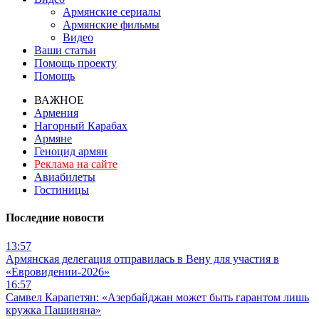
Армянские сериалы
Армянские фильмы
Видео
Ваши статьи
Помощь проекту
Помощь
ВАЖНОЕ
Армения
Нагорный Карабах
Армяне
Геноцид армян
Реклама на сайте
Авиабилеты
Гостиницы
Последние новости
13:57
Армянская делегация отправилась в Вену для участия в
«Евровидении-2026»
16:57
Самвел Карапетян: «Азербайджан может быть гарантом лишь
кружка Пашиняна»