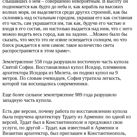
слышавших о нем – совершенно невероятным. В высоту он
поднимается как будто до неба и, как корабль на высоких
волнах моря, он выделяется среди других строений, как бы
склоняясь над остальным городом, украшая его как составная
его часть, сам украшается им, так как, будучи его частью и
входя в его состав, он настолько выдается над ним, что с него
можно видеть весь город, как на ладони. ...Можно было бы
сказать, что место это не извне освещается солнцем, но что
блеск рождается в нем самом: такое количество света
распространяется в этом храме».
Землетрясение 558 года разрушило восточную часть купола
Святой Софии. Восстанавливал купол Исидор, племянник
архитектора Исидора из Милета, он поднял купол на 9
метров. По словам очевидцев, София утратила легкость,
которой так восхищались современники.
Еще более сильное землетрясение 989 года разрушило
западную часть купола.
Есть две версии, почему работа по восстановлению купола
была поручена архитектору Трдату из Армении: по одной из
версий, Трдат был в Константинополе и предложил свои
услуги, по другой – Трдат, как известный в Армении и
Византии архитектор, был приглашен в Константинополь,