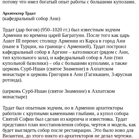
потому что имел богатый опыт работы с большими куполами.
Архитектор Трдат
(кафедральный собор Ани)
Трдат (дар богов) (950–1020 гг.) был известным зодчим
Армении во времена царей Багратуни. После того как царь
Ашот III перенес столицу Армении из Карса в город Ани
(ныне в Турции, на границе с Арменией), Трдат построил
кафедральный собор в Аргине – католикосат (рядом с Ани,
тип купольного зала), и кафедральный собор в Ани (тип
купольной базилики) – оба с большими куполами, а также
церковь Сурб-Ншан (святое Знамение) в Ахпатском
монастыре и церковь Григория в Ани (Гагикашен, 3-ярусная
ротонда).
(церковь Сурб-Ншан (святое Знамение) в Ахпатском
монастыре)
Трдат был опытным зодчим, но в Армении архитекторы
работали с крупными каменными глыбами, а купол собора
Святой Софии был сделан из кирпича и известняка. Трдат
представил план восстановления собора, чертеж и модель, как
будет выглядеть собор после реставрации. Это было ново для
Византии, до этого никто из архитекторов не делал чертежи.