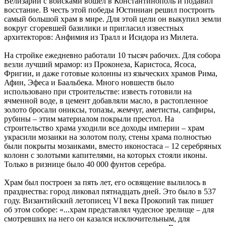
Велизарий с войсками вошел в Константинополь и подавил
восстание. В честь этой победы Юстиниан решил построить
самый большой храм в мире. Для этой цели он выкупил земли
вокруг сгоревшей базилики и пригласил известных
архитекторов: Анфимия из Тралл и Исидора из Милета.
На стройке ежедневно работали 10 тысяч рабочих. Для собора
везли лучший мрамор: из Проконеза, Каристоса, Ясоса,
Фригии, и даже готовые колонны из языческих храмов Рима,
Афин, Эфеса и Баальбека. Много новшеств было
использовано при строительстве: известь готовили на
ячменной воде, в цемент добавляли масло, в растопленное
золото бросали ониксы, топазы, жемчуг, аметисты, сапфиры,
рубины – этим материалом покрыли престол. На
строительство храма уходили все доходы империи – храм
украсили мозаики на золотом полу, стены храма полностью
были покрыты мозаиками, вместо иконостаса – 12 серебряных
колонн с золотыми капителями, на которых стояли иконы.
Только в ризнице было 40 000 фунтов серебра.
Храм был построен за пять лет, его освящение вылилось в
празднества: город ликовал пятнадцать дней. Это было в 537
году. Византийский летописец VI века Прокопий так пишет
об этом соборе: «...храм представлял чудесное зрелище – для
смотревших на него он казался исключительным, для