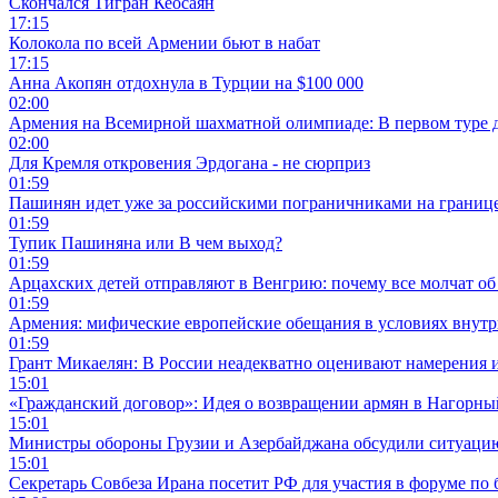
Скончался Тигран Кеосаян
17:15
Колокола по всей Армении бьют в набат
17:15
Анна Акопян отдохнула в Турции на $100 000
02:00
Армения на Всемирной шахматной олимпиаде: В первом туре 
02:00
Для Кремля откровения Эрдогана - не сюрприз
01:59
Пашинян идет уже за российскими пограничниками на границ
01:59
Тупик Пашиняна или В чем выход?
01:59
Арцахских детей отправляют в Венгрию: почему все молчат об
01:59
Армения: мифические европейские обещания в условиях внут
01:59
Грант Микаелян: В России неадекватно оценивают намерения 
15:01
«Гражданский договор»: Идея о возвращении армян в Нагорны
15:01
Министры обороны Грузии и Азербайджана обсудили ситуацию
15:01
Секретарь Совбеза Ирана посетит РФ для участия в форуме по 