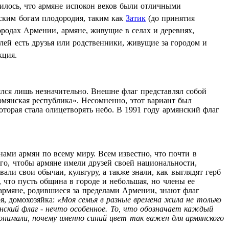
жилось, что армяне испокон веков были отличными
еским богам плодородия, таким как
Затик
(до принятия
ородах Армении, армяне, живущие в селах и деревнях,
лей есть друзья или родственники, живущие за городом и
кция.
лся лишь незначительно. Внешне флаг представлял собой
рмянская республика». Несомненно, этот вариант был
оторая стала олицетворять небо. В 1991 году армянский флаг
ами армян по всему миру. Всем известно, что почти в
го, чтобы армяне имели друзей своей национальности,
али свои обычаи, культуру, а также знали, как выглядят герб
 что пусть община в городе и небольшая, но члены ее
армяне, родившиеся за пределами Армении, знают флаг
я, домохозяйка:
«Моя семья в разные времена жила не только
нский флаг - нечто особенное. То, что обозначает каждый
онимали, почему именно синий цвет так важен для армянского