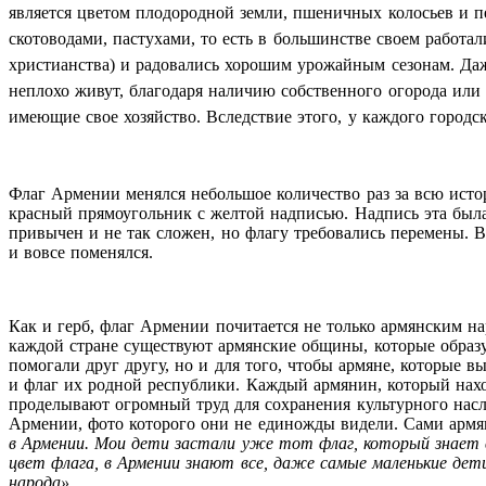
является цветом плодородной земли, пшеничных колосьев и п
скотоводами, пастухами, то есть в большинстве своем работ
христианства) и радовались хорошим урожайным сезонам. Даж
неплохо живут, благодаря наличию собственного огорода или 
имеющие свое хозяйство. Вследствие этого, у каждого городск
Флаг Армении менялся небольшое количество раз за всю исто
красный прямоугольник с желтой надписью. Надпись эта была
привычен и не так сложен, но флагу требовались перемены. В
и вовсе поменялся.
Как и герб, флаг Армении почитается не только армянским на
каждой стране существуют армянские общины, которые образу
помогали друг другу, но и для того, чтобы армяне, которые в
и флаг их родной республики. Каждый армянин, который нахо
проделывают огромный труд для сохранения культурного насл
Армении, фото которого они не единожды видели. Сами армяне
в Армении. Мои дети застали уже тот флаг, который знает в
цвет флага, в Армении знают все, даже самые маленькие дет
народа».