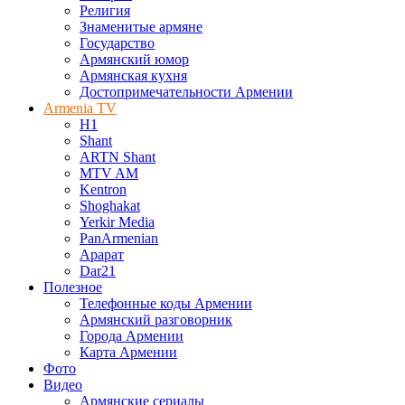
Религия
Знаменитые армяне
Государство
Армянский юмор
Армянская кухня
Достопримечательности Армении
Armenia TV
H1
Shant
ARTN Shant
MTV AM
Kentron
Shoghakat
Yerkir Media
PanArmenian
Арарат
Dar21
Полезное
Телефонные коды Армении
Армянский разговорник
Города Армении
Карта Армении
Фото
Видео
Армянские сериалы