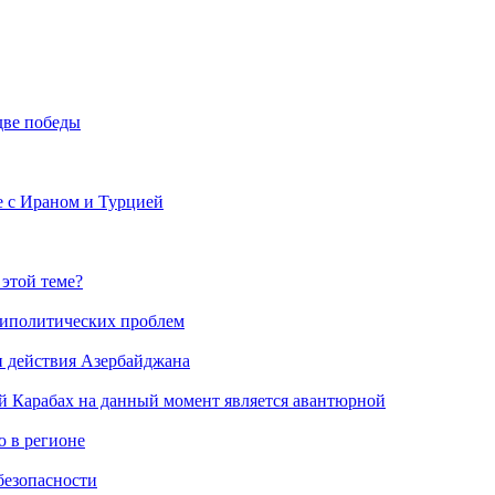
две победы
е с Ираном и Турцией
 этой теме?
риполитических проблем
и действия Азербайджана
й Карабах на данный момент является авантюрной
 в регионе
безопасности