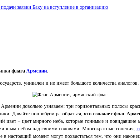
подачи заявки Баку на вступление в организацию
тинки
флага
Армении
.
осударств, уникален и не имеет большого количества аналогов
Армении довольно узнаваем: три горизонтальных полосы красно
ики. Давайте попробуем разобраться,
что означает флаг Арме
ий цвет – цвет мирного неба, которые гонимые и повидавшие 
 мирным небом над своими головами. Многократные гонения,
г
яне в настоящий момент могут похвастаться тем, что они након