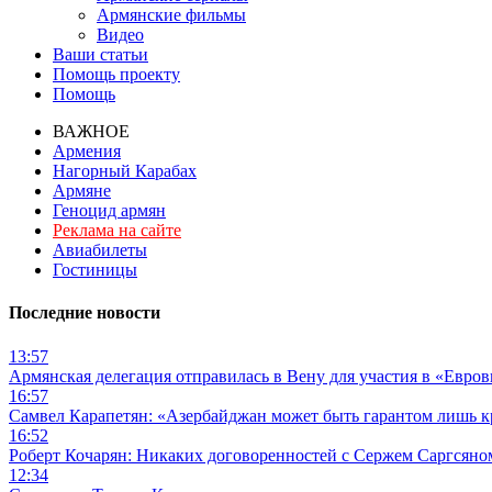
Армянские фильмы
Видео
Ваши статьи
Помощь проекту
Помощь
ВАЖНОЕ
Армения
Нагорный Карабах
Армяне
Геноцид армян
Реклама на сайте
Авиабилеты
Гостиницы
Последние новости
13:57
Армянская делегация отправилась в Вену для участия в «Евро
16:57
Самвел Карапетян: «Азербайджан может быть гарантом лишь 
16:52
Роберт Кочарян: Никаких договоренностей с Сержем Саргсяном
12:34