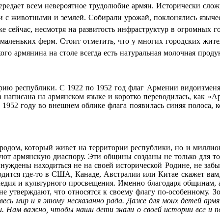
ередает всем невероятное трудолюбие армян. Исторически сло
али с животными и землей. Собирали урожай, поклонялись языч
е сейчас, несмотря на развитость инфраструктур в огромных г
маленьких ферм. Стоит отметить, что у многих городских жите
ого армянина на столе всегда есть натуральная молочная проду
рию республики. С 1922 по 1952 год флаг Армении видоизменя
 написана на армянском языке и коротко переводилась, как «А
 1952 году во внешнем облике флага появилась синяя полоса, к
родом, который живет на территории республики, но и миллион
ют армянскую диаспору. Эти общины созданы не только для то
ынуждены находиться не на своей исторической Родине, не забыв
дится где-то в США, Канаде, Австралии или Китае скажет вам,
едия и культурного просвещения. Именно благодаря общинам, 
 утверждают, что относятся к своему флагу по-особенному. Зо
есь мир и я этому несказанно рада. Даже для моих детей армя
и. Нам важно, чтобы наши дети знали о своей истории все и п