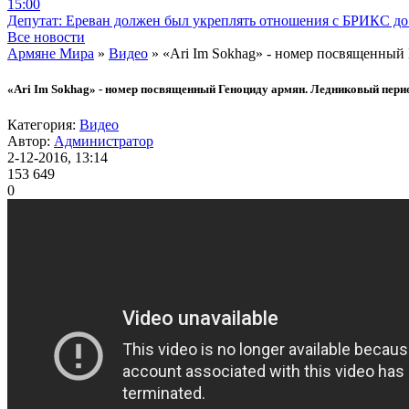
15:00
Депутат: Ереван должен был укреплять отношения с БРИКС до 
Все новости
Армяне Мира
»
Видео
» «Ari Im Sokhag» - номер посвященный
«Ari Im Sokhag» - номер посвященный Геноциду армян. Ледниковый пери
Категория:
Видео
Автор:
Администратор
2-12-2016, 13:14
153 649
0