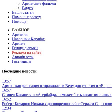
Армянские фильмы
Видео
Ваши статьи
Помощь проекту
Помощь
ВАЖНОЕ
Армения
Нагорный Карабах
Армяне
Геноцид армян
Реклама на сайте
Авиабилеты
Гостиницы
Последние новости
13:57
Армянская делегация отправилась в Вену для участия в «Евро
16:57
Самвел Карапетян: «Азербайджан может быть гарантом лишь 
16:52
Роберт Кочарян: Никаких договоренностей с Сержем Саргсяном
12:34