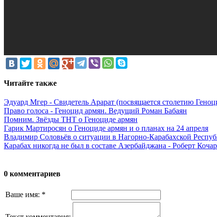
Читайте также
Эдуард Мгер - Свидетель Арарат (посвящается столетию Геноц
Право голоса - Геноцид армян. Ведущий Роман Бабаян
Помним. Звёзды ТНТ о Геноциде армян
Гарик Мартиросян о Геноциде армян и о планах на 24 апреля
Владимир Соловьёв о ситуации в Нагорно-Карабахской Респуб
Карабах никогда не был в составе Азербайджана - Роберт Коча
0 комментариев
Ваше имя:
*
Текст комментария: