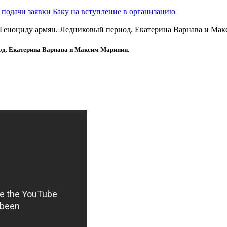
подачи заявки Баку на вступление в организацию
 Геноциду армян. Ледниковый период. Екатерина Варнава и Ма
од. Екатерина Варнава и Максим Маринин.