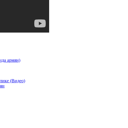
ида армян)
лике (Видео)
рян