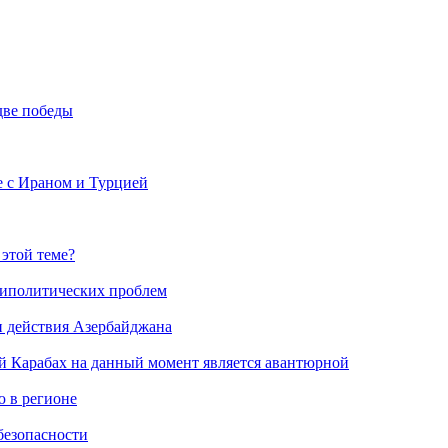
две победы
е с Ираном и Турцией
 этой теме?
риполитических проблем
и действия Азербайджана
й Карабах на данный момент является авантюрной
 в регионе
безопасности