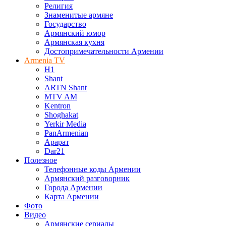
Религия
Знаменитые армяне
Государство
Армянский юмор
Армянская кухня
Достопримечательности Армении
Armenia TV
H1
Shant
ARTN Shant
MTV AM
Kentron
Shoghakat
Yerkir Media
PanArmenian
Арарат
Dar21
Полезное
Телефонные коды Армении
Армянский разговорник
Города Армении
Карта Армении
Фото
Видео
Армянские сериалы