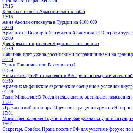
Скончался Тигран Кеосаян
17:15
Колокола по всей Армении бьют в набат
17:15
Анна Акопян отдохнула в Турции на $100 000
02:00
Армения на Всемирной шахматной олимпиаде: В первом туре 
02:00
Для Кремля откровения Эрдогана - не сюрприз
01:59
Пашинян идет уже за российскими пограничниками на границ
01:59
Тупик Пашиняна или В чем выход?
01:59
Арцахских детей отправляют в Венгрию: почему все молчат об
01:59
Армения: мифические европейские обещания в условиях внут
01:59
Грант Микаелян: В России неадекватно оценивают намерения 
15:01
«Гражданский договор»: Идея о возвращении армян в Нагорны
15:01
Министры обороны Грузии и Азербайджана обсудили ситуацию
15:01
Секретарь Совбеза Ирана посетит РФ для участия в форуме по 