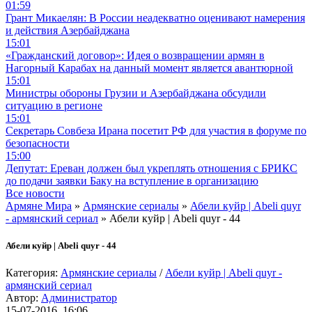
01:59
Грант Микаелян: В России неадекватно оценивают намерения
и действия Азербайджана
15:01
«Гражданский договор»: Идея о возвращении армян в
Нагорный Карабах на данный момент является авантюрной
15:01
Министры обороны Грузии и Азербайджана обсудили
ситуацию в регионе
15:01
Секретарь Совбеза Ирана посетит РФ для участия в форуме по
безопасности
15:00
Депутат: Ереван должен был укреплять отношения с БРИКС
до подачи заявки Баку на вступление в организацию
Все новости
Армяне Мира
»
Армянские сериалы
»
Абели куйр | Abeli quyr
- армянский сериал
» Абели куйр | Abeli quyr - 44
Абели куйр | Abeli quyr - 44
Категория:
Армянские сериалы
/
Абели куйр | Abeli quyr -
армянский сериал
Автор:
Администратор
15-07-2016, 16:06