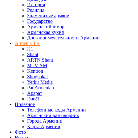
История
Религия
Знаменитые армяне
Государство
Армянский юмор
Армянская кухня
Достопримечательности Армении
Armenia TV
H1
Shant
ARTN Shant
MTV AM
Kentron
Shoghakat
Yerkir Media
PanArmenian
Арарат
Dar21
Полезное
Телефонные коды Армении
Армянский разговорник
Города Армении
Карта Армении
Фото
Видео