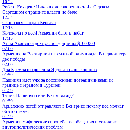
16:52
Роберт Кочарян: Никаких договоренностей с Сержем
Саргсяном о транзите власти не было
12:34
Скончался Тигран Кеосаян
17:15
Колокола по всей Армении бьют в набат
17:15
Анна Акопян отдохнула в Турции на $100 000
02:00
Армения на Всемирной шахматной олимпиаде: В первом туре
две победы
02:00
Для Кремля откровения Эрдогана - не сюрприз
01:59
Пашинян идет уже за российскими пограничниками на
границе с Ираном и Турцией
01:59
Тупик Пашиняна или В чем выход?
01:59
Арцахских детей отправляют в Венгрию: почему все молчат
об этой теме?
01:59
Армения: мифические европейские обещания в условиях
внутриполитических проблем