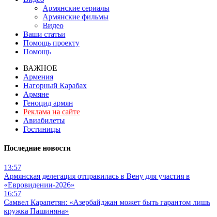
Армянские сериалы
Армянские фильмы
Видео
Ваши статьи
Помощь проекту
Помощь
ВАЖНОЕ
Армения
Нагорный Карабах
Армяне
Геноцид армян
Реклама на сайте
Авиабилеты
Гостиницы
Последние новости
13:57
Армянская делегация отправилась в Вену для участия в
«Евровидении-2026»
16:57
Самвел Карапетян: «Азербайджан может быть гарантом лишь
кружка Пашиняна»