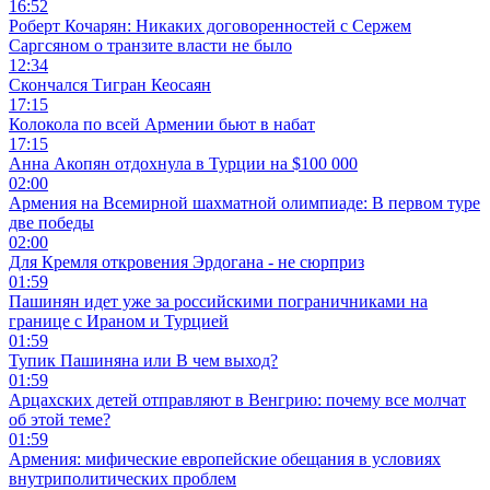
16:52
Роберт Кочарян: Никаких договоренностей с Сержем
Саргсяном о транзите власти не было
12:34
Скончался Тигран Кеосаян
17:15
Колокола по всей Армении бьют в набат
17:15
Анна Акопян отдохнула в Турции на $100 000
02:00
Армения на Всемирной шахматной олимпиаде: В первом туре
две победы
02:00
Для Кремля откровения Эрдогана - не сюрприз
01:59
Пашинян идет уже за российскими пограничниками на
границе с Ираном и Турцией
01:59
Тупик Пашиняна или В чем выход?
01:59
Арцахских детей отправляют в Венгрию: почему все молчат
об этой теме?
01:59
Армения: мифические европейские обещания в условиях
внутриполитических проблем