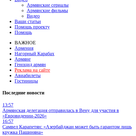
Армянские сериалы
Армянские фильмы
Видео
Ваши статьи
Помощь проекту
Помощь
ВАЖНОЕ
Армения
Нагорный Карабах
Армяне
Геноцид армян
Реклама на сайте
Авиабилеты
Гостиницы
Последние новости
13:57
Армянская делегация отправилась в Вену для участия в
«Евровидении-2026»
16:57
Самвел Карапетян: «Азербайджан может быть гарантом лишь
кружка Пашиняна»