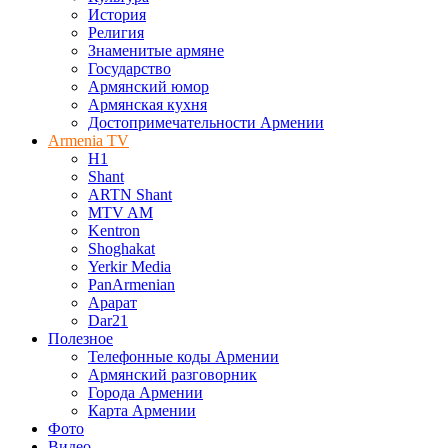
История
Религия
Знаменитые армяне
Государство
Армянский юмор
Армянская кухня
Достопримечательности Армении
Armenia TV
H1
Shant
ARTN Shant
MTV AM
Kentron
Shoghakat
Yerkir Media
PanArmenian
Арарат
Dar21
Полезное
Телефонные коды Армении
Армянский разговорник
Города Армении
Карта Армении
Фото
Видео