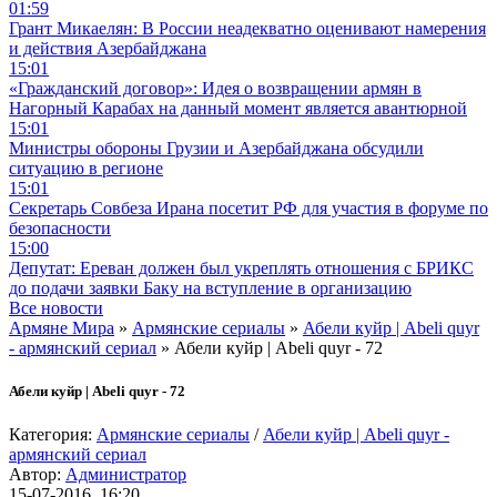
01:59
Грант Микаелян: В России неадекватно оценивают намерения
и действия Азербайджана
15:01
«Гражданский договор»: Идея о возвращении армян в
Нагорный Карабах на данный момент является авантюрной
15:01
Министры обороны Грузии и Азербайджана обсудили
ситуацию в регионе
15:01
Секретарь Совбеза Ирана посетит РФ для участия в форуме по
безопасности
15:00
Депутат: Ереван должен был укреплять отношения с БРИКС
до подачи заявки Баку на вступление в организацию
Все новости
Армяне Мира
»
Армянские сериалы
»
Абели куйр | Abeli quyr
- армянский сериал
» Абели куйр | Abeli quyr - 72
Абели куйр | Abeli quyr - 72
Категория:
Армянские сериалы
/
Абели куйр | Abeli quyr -
армянский сериал
Автор:
Администратор
15-07-2016, 16:20