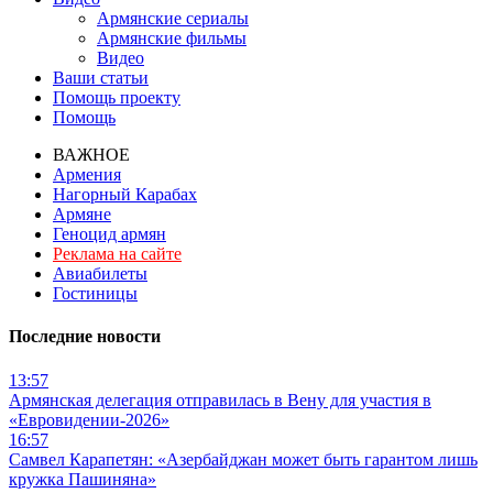
Армянские сериалы
Армянские фильмы
Видео
Ваши статьи
Помощь проекту
Помощь
ВАЖНОЕ
Армения
Нагорный Карабах
Армяне
Геноцид армян
Реклама на сайте
Авиабилеты
Гостиницы
Последние новости
13:57
Армянская делегация отправилась в Вену для участия в
«Евровидении-2026»
16:57
Самвел Карапетян: «Азербайджан может быть гарантом лишь
кружка Пашиняна»