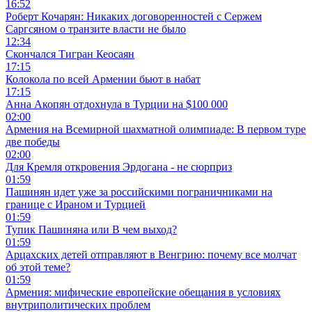
16:52
Роберт Кочарян: Никаких договоренностей с Сержем
Саргсяном о транзите власти не было
12:34
Скончался Тигран Кеосаян
17:15
Колокола по всей Армении бьют в набат
17:15
Анна Акопян отдохнула в Турции на $100 000
02:00
Армения на Всемирной шахматной олимпиаде: В первом туре
две победы
02:00
Для Кремля откровения Эрдогана - не сюрприз
01:59
Пашинян идет уже за российскими пограничниками на
границе с Ираном и Турцией
01:59
Тупик Пашиняна или В чем выход?
01:59
Арцахских детей отправляют в Венгрию: почему все молчат
об этой теме?
01:59
Армения: мифические европейские обещания в условиях
внутриполитических проблем