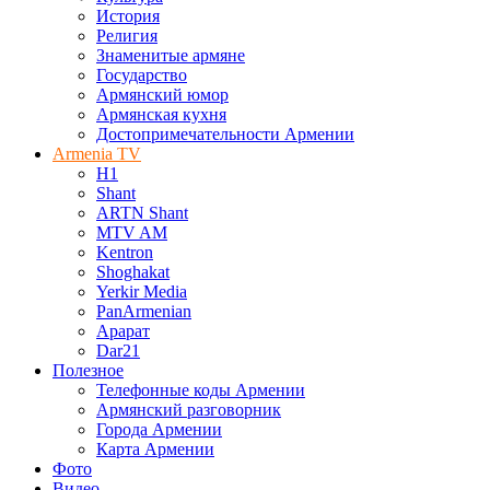
История
Религия
Знаменитые армяне
Государство
Армянский юмор
Армянская кухня
Достопримечательности Армении
Armenia TV
H1
Shant
ARTN Shant
MTV AM
Kentron
Shoghakat
Yerkir Media
PanArmenian
Арарат
Dar21
Полезное
Телефонные коды Армении
Армянский разговорник
Города Армении
Карта Армении
Фото
Видео