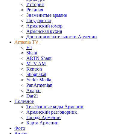
История
Религия
Знаменитые армяне
Государство
Армянский юмор
Армянская кухня
Достопримечательности Армении
Armenia TV
H1
Shant
ARTN Shant
MTV AM
Kentron
Shoghakat
Yerkir Media
PanArmenian
Арарат
Dar21
Полезное
Телефонные коды Армении
Армянский разговорник
Города Армении
Карта Армении
Фото
Видео