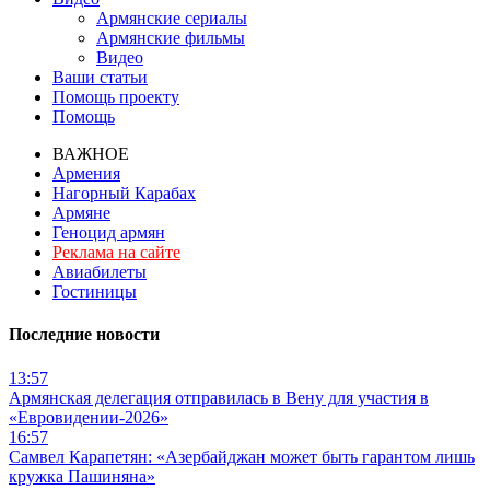
Армянские сериалы
Армянские фильмы
Видео
Ваши статьи
Помощь проекту
Помощь
ВАЖНОЕ
Армения
Нагорный Карабах
Армяне
Геноцид армян
Реклама на сайте
Авиабилеты
Гостиницы
Последние новости
13:57
Армянская делегация отправилась в Вену для участия в
«Евровидении-2026»
16:57
Самвел Карапетян: «Азербайджан может быть гарантом лишь
кружка Пашиняна»