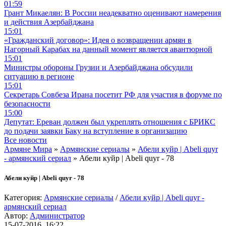
01:59
Грант Микаелян: В России неадекватно оценивают намерения
и действия Азербайджана
15:01
«Гражданский договор»: Идея о возвращении армян в
Нагорный Карабах на данный момент является авантюрной
15:01
Министры обороны Грузии и Азербайджана обсудили
ситуацию в регионе
15:01
Секретарь Совбеза Ирана посетит РФ для участия в форуме по
безопасности
15:00
Депутат: Ереван должен был укреплять отношения с БРИКС
до подачи заявки Баку на вступление в организацию
Все новости
Армяне Мира
»
Армянские сериалы
»
Абели куйр | Abeli quyr
- армянский сериал
» Абели куйр | Abeli quyr - 78
Абели куйр | Abeli quyr - 78
Категория:
Армянские сериалы
/
Абели куйр | Abeli quyr -
армянский сериал
Автор:
Администратор
15-07-2016, 16:22