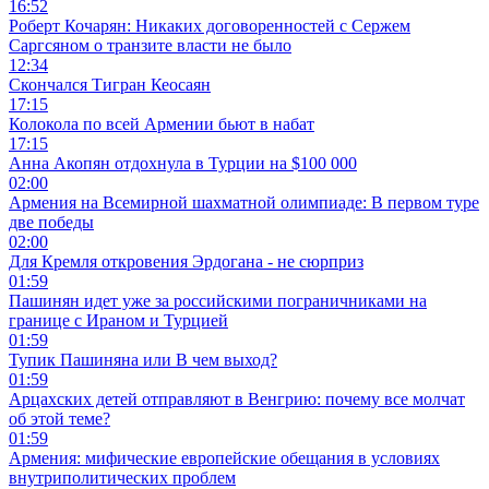
16:52
Роберт Кочарян: Никаких договоренностей с Сержем
Саргсяном о транзите власти не было
12:34
Скончался Тигран Кеосаян
17:15
Колокола по всей Армении бьют в набат
17:15
Анна Акопян отдохнула в Турции на $100 000
02:00
Армения на Всемирной шахматной олимпиаде: В первом туре
две победы
02:00
Для Кремля откровения Эрдогана - не сюрприз
01:59
Пашинян идет уже за российскими пограничниками на
границе с Ираном и Турцией
01:59
Тупик Пашиняна или В чем выход?
01:59
Арцахских детей отправляют в Венгрию: почему все молчат
об этой теме?
01:59
Армения: мифические европейские обещания в условиях
внутриполитических проблем