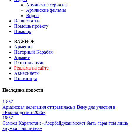
Армянские сериалы
Армянские фильмы
Видео
Ваши статьи
Помощь проекту
Помощь
ВАЖНОЕ
Армения
Нагорный Карабах
Армяне
Геноцид армян
Реклама на сайте
Авиабилеты
Гостиницы
Последние новости
13:57
Армянская делегация отправилась в Вену для участия в
«Евровидении-2026»
16:57
Самвел Карапетян: «Азербайджан может быть гарантом лишь
кружка Пашиняна»