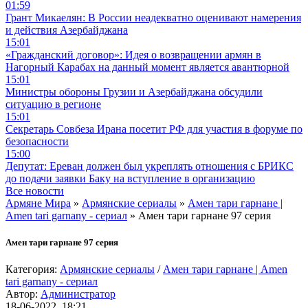
01:59
Грант Микаелян: В России неадекватно оценивают намерения
и действия Азербайджана
15:01
«Гражданский договор»: Идея о возвращении армян в
Нагорный Карабах на данный момент является авантюрной
15:01
Министры обороны Грузии и Азербайджана обсудили
ситуацию в регионе
15:01
Секретарь Совбеза Ирана посетит РФ для участия в форуме по
безопасности
15:00
Депутат: Ереван должен был укреплять отношения с БРИКС
до подачи заявки Баку на вступление в организацию
Все новости
Армяне Мира
»
Армянские сериалы
»
Амен тари гарнане |
Amen tari garnany - сериал
» Амен тари гарнане 97 серия
Амен тари гарнане 97 серия
Категория:
Армянские сериалы
/
Амен тари гарнане | Amen
tari garnany - сериал
Автор:
Администратор
18-06-2022, 18:21