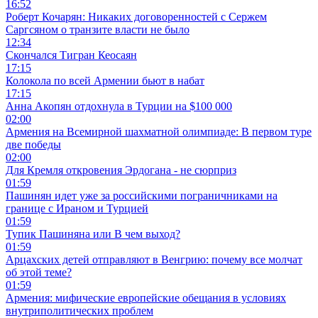
16:52
Роберт Кочарян: Никаких договоренностей с Сержем
Саргсяном о транзите власти не было
12:34
Скончался Тигран Кеосаян
17:15
Колокола по всей Армении бьют в набат
17:15
Анна Акопян отдохнула в Турции на $100 000
02:00
Армения на Всемирной шахматной олимпиаде: В первом туре
две победы
02:00
Для Кремля откровения Эрдогана - не сюрприз
01:59
Пашинян идет уже за российскими пограничниками на
границе с Ираном и Турцией
01:59
Тупик Пашиняна или В чем выход?
01:59
Арцахских детей отправляют в Венгрию: почему все молчат
об этой теме?
01:59
Армения: мифические европейские обещания в условиях
внутриполитических проблем