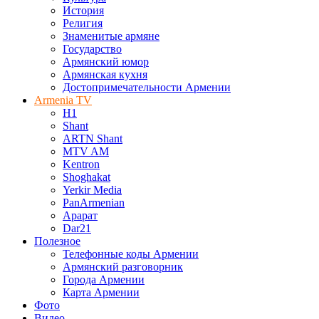
История
Религия
Знаменитые армяне
Государство
Армянский юмор
Армянская кухня
Достопримечательности Армении
Armenia TV
H1
Shant
ARTN Shant
MTV AM
Kentron
Shoghakat
Yerkir Media
PanArmenian
Арарат
Dar21
Полезное
Телефонные коды Армении
Армянский разговорник
Города Армении
Карта Армении
Фото
Видео