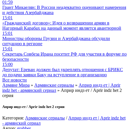
01:59
Грант Микаелян: В России неадекватно оценивают намерения
и действия Азербайджана
15:01
«Гражданский договор»: Идея о возвращении армян в
Нагорный Карабах на данный момент является авантюрной
15:01
Министры обороны Грузии и Азербайджана обсудили
ситуацию в регионе
15:01
Секретарь Совбеза Ирана посетит РФ для участия в форуме по
безопасности
15:00
Депутат: Ереван должен был укреплять отношения с БРИКС
до подачи заявки Баку на вступление в организацию
Все новости
Армяне Мира
»
Армянские сериалы
»
Априр индз ет | Aprir
indz het - армянский сериал
» Априр индз ет / Aprir indz het 2
серия
Априр индз ет / Aprir indz het 2 серия
Категория:
Армянские сериалы
/
Априр индз ет | Aprir indz het
- армянский сериал
Автор:
grabber