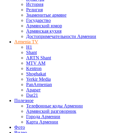
История
Религия
Знаменитые армяне
Государство
Армянский юмор
Армянская кухня
Достопримечательности Армении
Armenia TV
H1
Shant
ARTN Shant
MTV AM
Kentron
Shoghakat
Yerkir Media
PanArmenian
Арарат
Dar21
Полезное
Телефонные коды Армении
Армянский разговорник
Города Армении
Карта Армении
Фото
Видео