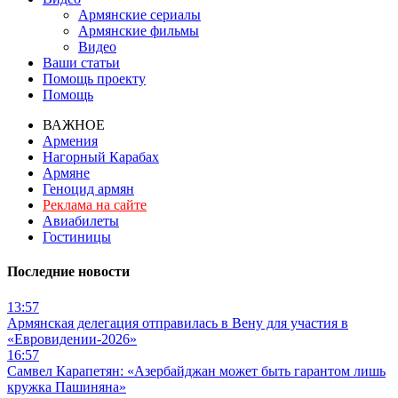
Армянские сериалы
Армянские фильмы
Видео
Ваши статьи
Помощь проекту
Помощь
ВАЖНОЕ
Армения
Нагорный Карабах
Армяне
Геноцид армян
Реклама на сайте
Авиабилеты
Гостиницы
Последние новости
13:57
Армянская делегация отправилась в Вену для участия в
«Евровидении-2026»
16:57
Самвел Карапетян: «Азербайджан может быть гарантом лишь
кружка Пашиняна»