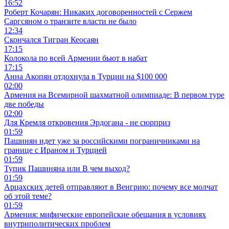
16:52
Роберт Кочарян: Никаких договоренностей с Сержем
Саргсяном о транзите власти не было
12:34
Скончался Тигран Кеосаян
17:15
Колокола по всей Армении бьют в набат
17:15
Анна Акопян отдохнула в Турции на $100 000
02:00
Армения на Всемирной шахматной олимпиаде: В первом туре
две победы
02:00
Для Кремля откровения Эрдогана - не сюрприз
01:59
Пашинян идет уже за российскими пограничниками на
границе с Ираном и Турцией
01:59
Тупик Пашиняна или В чем выход?
01:59
Арцахских детей отправляют в Венгрию: почему все молчат
об этой теме?
01:59
Армения: мифические европейские обещания в условиях
внутриполитических проблем