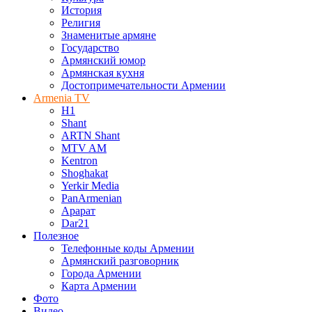
История
Религия
Знаменитые армяне
Государство
Армянский юмор
Армянская кухня
Достопримечательности Армении
Armenia TV
H1
Shant
ARTN Shant
MTV AM
Kentron
Shoghakat
Yerkir Media
PanArmenian
Арарат
Dar21
Полезное
Телефонные коды Армении
Армянский разговорник
Города Армении
Карта Армении
Фото
Видео