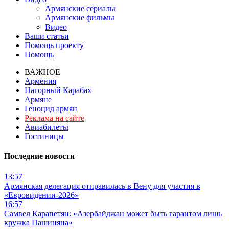
Армянские сериалы
Армянские фильмы
Видео
Ваши статьи
Помощь проекту
Помощь
ВАЖНОЕ
Армения
Нагорный Карабах
Армяне
Геноцид армян
Реклама на сайте
Авиабилеты
Гостиницы
Последние новости
13:57
Армянская делегация отправилась в Вену для участия в
«Евровидении-2026»
16:57
Самвел Карапетян: «Азербайджан может быть гарантом лишь
кружка Пашиняна»