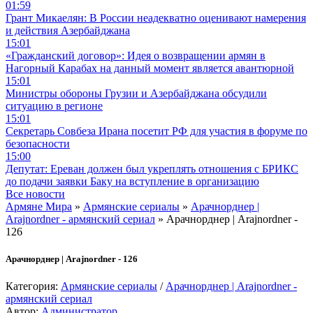
01:59
Грант Микаелян: В России неадекватно оценивают намерения
и действия Азербайджана
15:01
«Гражданский договор»: Идея о возвращении армян в
Нагорный Карабах на данный момент является авантюрной
15:01
Министры обороны Грузии и Азербайджана обсудили
ситуацию в регионе
15:01
Секретарь Совбеза Ирана посетит РФ для участия в форуме по
безопасности
15:00
Депутат: Ереван должен был укреплять отношения с БРИКС
до подачи заявки Баку на вступление в организацию
Все новости
Армяне Мира
»
Армянские сериалы
»
Арачнорднер |
Arajnordner - армянский сериал
» Арачнорднер | Arajnordner -
126
Арачнорднер | Arajnordner - 126
Категория:
Армянские сериалы
/
Арачнорднер | Arajnordner -
армянский сериал
Автор:
Администратор