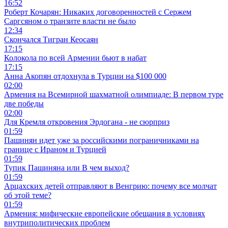
16:52
Роберт Кочарян: Никаких договоренностей с Сержем
Саргсяном о транзите власти не было
12:34
Скончался Тигран Кеосаян
17:15
Колокола по всей Армении бьют в набат
17:15
Анна Акопян отдохнула в Турции на $100 000
02:00
Армения на Всемирной шахматной олимпиаде: В первом туре
две победы
02:00
Для Кремля откровения Эрдогана - не сюрприз
01:59
Пашинян идет уже за российскими пограничниками на
границе с Ираном и Турцией
01:59
Тупик Пашиняна или В чем выход?
01:59
Арцахских детей отправляют в Венгрию: почему все молчат
об этой теме?
01:59
Армения: мифические европейские обещания в условиях
внутриполитических проблем