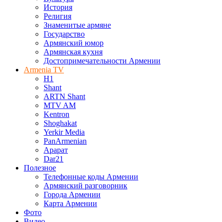
История
Религия
Знаменитые армяне
Государство
Армянский юмор
Армянская кухня
Достопримечательности Армении
Armenia TV
H1
Shant
ARTN Shant
MTV AM
Kentron
Shoghakat
Yerkir Media
PanArmenian
Арарат
Dar21
Полезное
Телефонные коды Армении
Армянский разговорник
Города Армении
Карта Армении
Фото
Видео