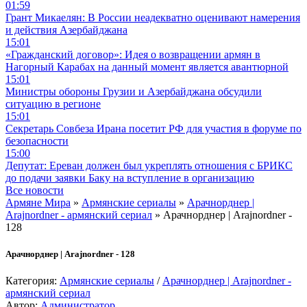
01:59
Грант Микаелян: В России неадекватно оценивают намерения
и действия Азербайджана
15:01
«Гражданский договор»: Идея о возвращении армян в
Нагорный Карабах на данный момент является авантюрной
15:01
Министры обороны Грузии и Азербайджана обсудили
ситуацию в регионе
15:01
Секретарь Совбеза Ирана посетит РФ для участия в форуме по
безопасности
15:00
Депутат: Ереван должен был укреплять отношения с БРИКС
до подачи заявки Баку на вступление в организацию
Все новости
Армяне Мира
»
Армянские сериалы
»
Арачнорднер |
Arajnordner - армянский сериал
» Арачнорднер | Arajnordner -
128
Арачнорднер | Arajnordner - 128
Категория:
Армянские сериалы
/
Арачнорднер | Arajnordner -
армянский сериал
Автор:
Администратор