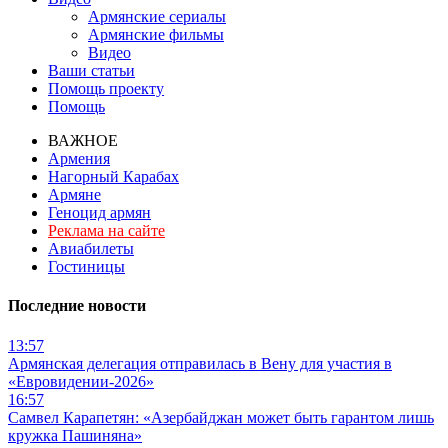
Армянские сериалы
Армянские фильмы
Видео
Ваши статьи
Помощь проекту
Помощь
ВАЖНОЕ
Армения
Нагорный Карабах
Армяне
Геноцид армян
Реклама на сайте
Авиабилеты
Гостиницы
Последние новости
13:57
Армянская делегация отправилась в Вену для участия в
«Евровидении-2026»
16:57
Самвел Карапетян: «Азербайджан может быть гарантом лишь
кружка Пашиняна»