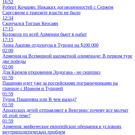
16:52
Роберт Кочарян: Никаких договоренностей с Сержем
Саргсяном о транзите власти не было
12:34
Скончался Тигран Кеосаян
17:15
Колокола по всей Армении бьют в набат
17:15
Анна Акопян отдохнула в Турции на $100 000
02:00
Армения на Всемирной шахматной олимпиаде: В первом туре
две победы
02:00
Для Кремля откровения Эрдогана - не сюрприз
01:59
Пашинян идет уже за российскими пограничниками на
границе с Ираном и Турцией
01:59
Тупик Пашиняна или В чем выход?
01:59
Арцахских детей отправляют в Венгрию: почему все молчат
об этой теме?
01:59
Армения: мифические европейские обещания в условиях
внутриполитических проблем