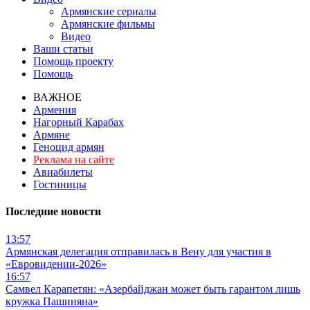
Армянские сериалы
Армянские фильмы
Видео
Ваши статьи
Помощь проекту
Помощь
ВАЖНОЕ
Армения
Нагорный Карабах
Армяне
Геноцид армян
Реклама на сайте
Авиабилеты
Гостиницы
Последние новости
13:57
Армянская делегация отправилась в Вену для участия в
«Евровидении-2026»
16:57
Самвел Карапетян: «Азербайджан может быть гарантом лишь
кружка Пашиняна»