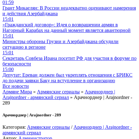
01:59
Грант Микаелян: В России неадекватно оценивают намерения
и действия Азербайджана
15:01
«Гражданский договор»: Идея о возвращении армян в
Нагорный Карабах на данный момент является авантюрной
15:01
Министры обороны Грузии и Азербайджана обсудили
ситуацию в регионе
15:01
Секретарь Совбеза Ирана посетит РФ для участия в форуме по
безопасности
15:00
Депутат: Ереван должен был укреплять отношения с БРИКС
до подачи заявки Баку на вступление в организацию
Все новости
Армяне Мира
»
Армянские сериалы
»
Арачнорднер |
Arajnordner - армянский сериал
» Арачнорднер | Arajnordner -
289
Арачнорднер | Arajnordner - 289
Категория:
Армянские сериалы
/
Арачнорднер | Arajnordner -
армянский сериал
Автор:
Администратор