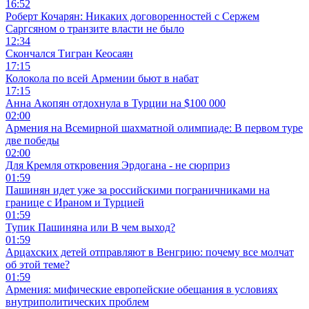
16:52
Роберт Кочарян: Никаких договоренностей с Сержем
Саргсяном о транзите власти не было
12:34
Скончался Тигран Кеосаян
17:15
Колокола по всей Армении бьют в набат
17:15
Анна Акопян отдохнула в Турции на $100 000
02:00
Армения на Всемирной шахматной олимпиаде: В первом туре
две победы
02:00
Для Кремля откровения Эрдогана - не сюрприз
01:59
Пашинян идет уже за российскими пограничниками на
границе с Ираном и Турцией
01:59
Тупик Пашиняна или В чем выход?
01:59
Арцахских детей отправляют в Венгрию: почему все молчат
об этой теме?
01:59
Армения: мифические европейские обещания в условиях
внутриполитических проблем