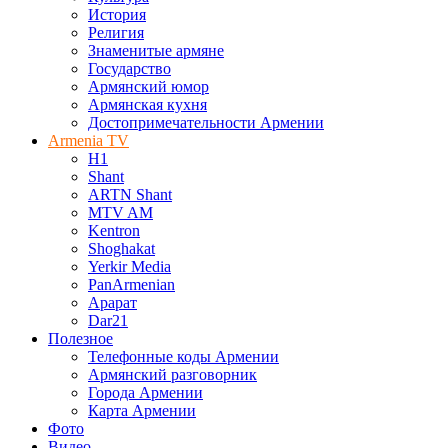
История
Религия
Знаменитые армяне
Государство
Армянский юмор
Армянская кухня
Достопримечательности Армении
Armenia TV
H1
Shant
ARTN Shant
MTV AM
Kentron
Shoghakat
Yerkir Media
PanArmenian
Арарат
Dar21
Полезное
Телефонные коды Армении
Армянский разговорник
Города Армении
Карта Армении
Фото
Видео