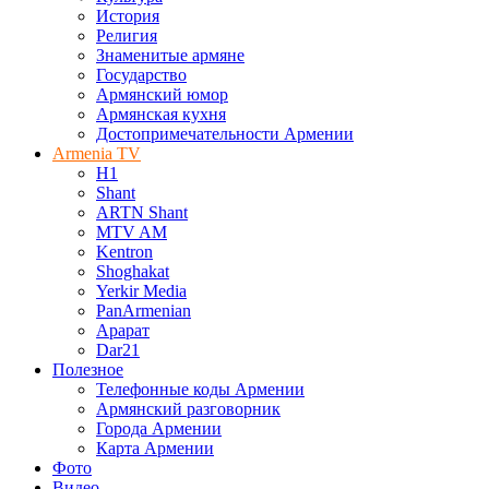
История
Религия
Знаменитые армяне
Государство
Армянский юмор
Армянская кухня
Достопримечательности Армении
Armenia TV
H1
Shant
ARTN Shant
MTV AM
Kentron
Shoghakat
Yerkir Media
PanArmenian
Арарат
Dar21
Полезное
Телефонные коды Армении
Армянский разговорник
Города Армении
Карта Армении
Фото
Видео