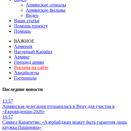
Армянские сериалы
Армянские фильмы
Видео
Ваши статьи
Помощь проекту
Помощь
ВАЖНОЕ
Армения
Нагорный Карабах
Армяне
Геноцид армян
Реклама на сайте
Авиабилеты
Гостиницы
Последние новости
13:57
Армянская делегация отправилась в Вену для участия в
«Евровидении-2026»
16:57
Самвел Карапетян: «Азербайджан может быть гарантом лишь
кружка Пашиняна»