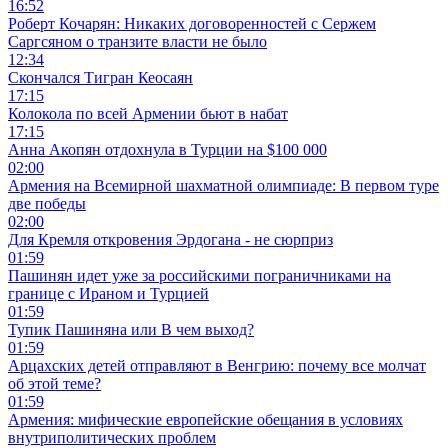
16:52
Роберт Кочарян: Никаких договоренностей с Сержем
Саргсяном о транзите власти не было
12:34
Скончался Тигран Кеосаян
17:15
Колокола по всей Армении бьют в набат
17:15
Анна Акопян отдохнула в Турции на $100 000
02:00
Армения на Всемирной шахматной олимпиаде: В первом туре
две победы
02:00
Для Кремля откровения Эрдогана - не сюрприз
01:59
Пашинян идет уже за российскими пограничниками на
границе с Ираном и Турцией
01:59
Тупик Пашиняна или В чем выход?
01:59
Арцахских детей отправляют в Венгрию: почему все молчат
об этой теме?
01:59
Армения: мифические европейские обещания в условиях
внутриполитических проблем