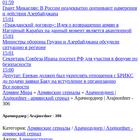
01:59
Грант Микаелян: В России неадекватно оценивают намерения
и действия Азербайджана
15:01
«Гражданский договор»: Идея о возвращении армян в
Нагорный Карабах на данный момент является авантюрной
15:01
Министры обороны Грузии и Азербайджана обсудили
ситуацию в регионе
15:01
Секретарь Совбеза Ирана посетит РФ для участия в форуме по
безопасности
15:00
Депутат: Ереван должен был укреплять отношения с БРИКС
до подачи заявки Баку на вступление в организацию
Все новости
Армяне Мира
»
Армянские сериалы
»
Арачнорднер |
Arajnordner - армянский сериал
» Арачнорднер | Arajnordner -
306
Арачнорднер | Arajnordner - 306
Категория:
Армянские сериалы
/
Арачнорднер | Arajnordner -
армянский сериал
Автор:
Администратор