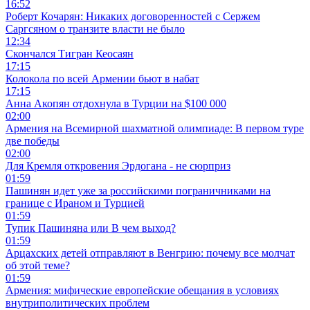
16:52
Роберт Кочарян: Никаких договоренностей с Сержем
Саргсяном о транзите власти не было
12:34
Скончался Тигран Кеосаян
17:15
Колокола по всей Армении бьют в набат
17:15
Анна Акопян отдохнула в Турции на $100 000
02:00
Армения на Всемирной шахматной олимпиаде: В первом туре
две победы
02:00
Для Кремля откровения Эрдогана - не сюрприз
01:59
Пашинян идет уже за российскими пограничниками на
границе с Ираном и Турцией
01:59
Тупик Пашиняна или В чем выход?
01:59
Арцахских детей отправляют в Венгрию: почему все молчат
об этой теме?
01:59
Армения: мифические европейские обещания в условиях
внутриполитических проблем