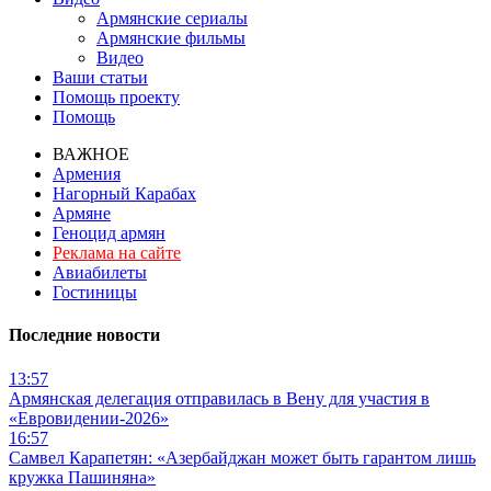
Армянские сериалы
Армянские фильмы
Видео
Ваши статьи
Помощь проекту
Помощь
ВАЖНОЕ
Армения
Нагорный Карабах
Армяне
Геноцид армян
Реклама на сайте
Авиабилеты
Гостиницы
Последние новости
13:57
Армянская делегация отправилась в Вену для участия в
«Евровидении-2026»
16:57
Самвел Карапетян: «Азербайджан может быть гарантом лишь
кружка Пашиняна»