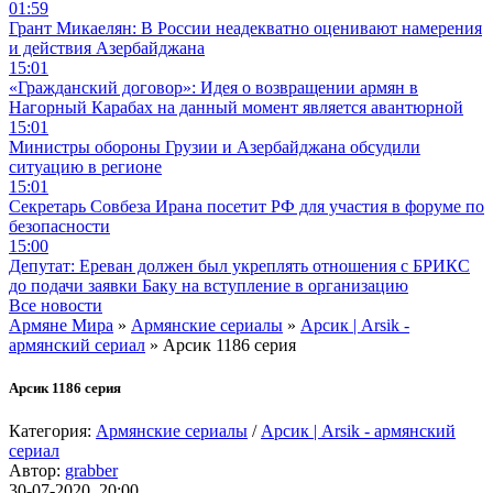
01:59
Грант Микаелян: В России неадекватно оценивают намерения
и действия Азербайджана
15:01
«Гражданский договор»: Идея о возвращении армян в
Нагорный Карабах на данный момент является авантюрной
15:01
Министры обороны Грузии и Азербайджана обсудили
ситуацию в регионе
15:01
Секретарь Совбеза Ирана посетит РФ для участия в форуме по
безопасности
15:00
Депутат: Ереван должен был укреплять отношения с БРИКС
до подачи заявки Баку на вступление в организацию
Все новости
Армяне Мира
»
Армянские сериалы
»
Арсик | Arsik -
армянский сериал
» Арсик 1186 серия
Арсик 1186 серия
Категория:
Армянские сериалы
/
Арсик | Arsik - армянский
сериал
Автор:
grabber
30-07-2020, 20:00