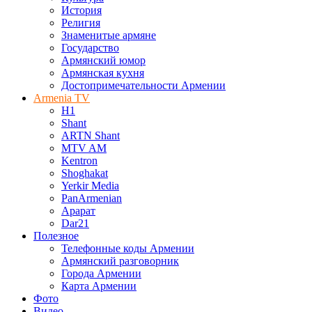
История
Религия
Знаменитые армяне
Государство
Армянский юмор
Армянская кухня
Достопримечательности Армении
Armenia TV
H1
Shant
ARTN Shant
MTV AM
Kentron
Shoghakat
Yerkir Media
PanArmenian
Арарат
Dar21
Полезное
Телефонные коды Армении
Армянский разговорник
Города Армении
Карта Армении
Фото
Видео