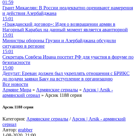
01:59
Грант Микаелян: В России неадекватно оценивают намерения
и действия Азербайджана
15:01
«Гражданский договор»: Идея о возвращении армян в
Нагорный Карабах на данный момент является авантюрной
15:01
Министры обороны Грузии и Азербайджана обсудили
ситуацию в регионе
15:01
Секретарь Совбеза Ирана посетит РФ для участия в форуме по
безопасности
15:00
Депутат: Ереван должен был укреплять отношения с БРИКС
до подачи заявки Баку на вступление в организацию
Все новости
Армяне Мира
»
Армянские сериалы
»
Арсик | Arsik -
армянский сериал
» Арсик 1188 серия
Арсик 1188 серия
Категория:
Армянские сериалы
/
Арсик | Arsik - армянский
сериал
Автор:
grabber
1-08-2020, 21:00