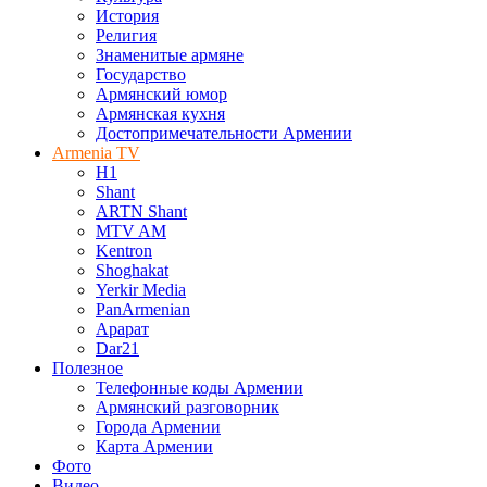
История
Религия
Знаменитые армяне
Государство
Армянский юмор
Армянская кухня
Достопримечательности Армении
Armenia TV
H1
Shant
ARTN Shant
MTV AM
Kentron
Shoghakat
Yerkir Media
PanArmenian
Арарат
Dar21
Полезное
Телефонные коды Армении
Армянский разговорник
Города Армении
Карта Армении
Фото
Видео