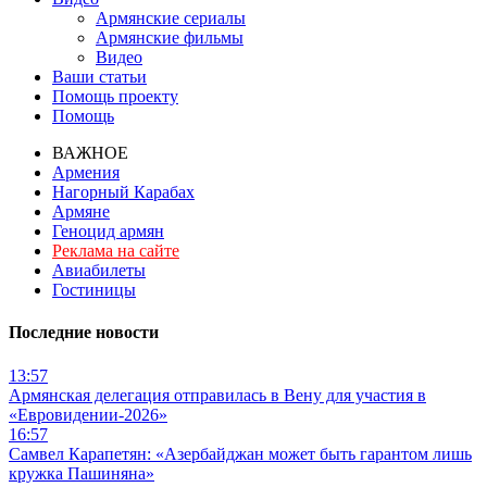
Армянские сериалы
Армянские фильмы
Видео
Ваши статьи
Помощь проекту
Помощь
ВАЖНОЕ
Армения
Нагорный Карабах
Армяне
Геноцид армян
Реклама на сайте
Авиабилеты
Гостиницы
Последние новости
13:57
Армянская делегация отправилась в Вену для участия в
«Евровидении-2026»
16:57
Самвел Карапетян: «Азербайджан может быть гарантом лишь
кружка Пашиняна»