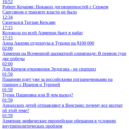
16:52
Роберт Кочарян: Никаких договоренностей с Сержем
Саргсяном о транзите власти не было
12:34
Скончался Тигран Кеосаян
17:15
Колокола по всей Армении бьют в набат
17:15
Анна Акопян отдохнула в Турции на $100 000
02:00
Армения на Всемирной шахматной олимпиаде: В первом туре
две победы
02:00
Для Кремля откровения Эрдогана - не сюрприз
01:59
Пашинян идет уже за российскими пограничниками на
границе с Ираном и Турцией
01:59
Тупик Пашиняна или В чем выход?
01:59
Арцахских детей отправляют в Венгрию: почему все молчат
об этой теме?
01:59
Армения: мифические европейские обещания в условиях
внутриполитических проблем