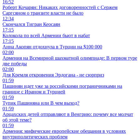
16:52
Роберт Кочарян: Никаких договоренностей с Сержем
Саргсяном о транзите власти не было
12:34
Скончался Тигран Кеосаян
17:15
Колокола по всей Армении бьют в набат
17:15
Анна Акопян отдохнула в Турции на $100 000
02:00
Армения на Всемирной шахматной олимпиаде: В первом туре
две победы
02:00
Для Кремля откровения Эрдогана - не сюрприз
01:59
Пашинян идет уже за российскими пограничниками на
границе с Ираном и Турцией
01:59
Тупик Пашиняна или В чем выход?
01:59
Арцахских детей отправляют в Венгрию: почему все молчат
об этой теме?
01:59
Армения: мифические европейские обещания в условиях
внутриполитических проблем