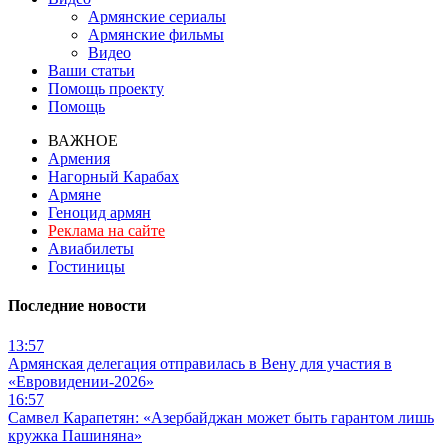
Армянские сериалы
Армянские фильмы
Видео
Ваши статьи
Помощь проекту
Помощь
ВАЖНОЕ
Армения
Нагорный Карабах
Армяне
Геноцид армян
Реклама на сайте
Авиабилеты
Гостиницы
Последние новости
13:57
Армянская делегация отправилась в Вену для участия в
«Евровидении-2026»
16:57
Самвел Карапетян: «Азербайджан может быть гарантом лишь
кружка Пашиняна»