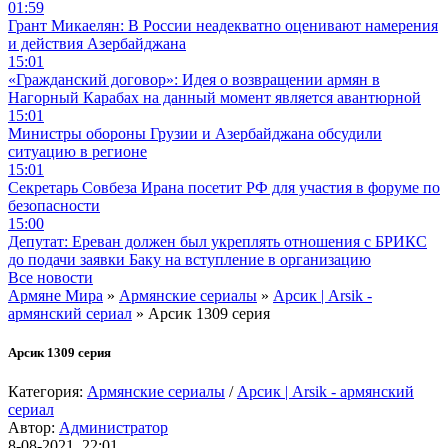
01:59
Грант Микаелян: В России неадекватно оценивают намерения
и действия Азербайджана
15:01
«Гражданский договор»: Идея о возвращении армян в
Нагорный Карабах на данный момент является авантюрной
15:01
Министры обороны Грузии и Азербайджана обсудили
ситуацию в регионе
15:01
Секретарь Совбеза Ирана посетит РФ для участия в форуме по
безопасности
15:00
Депутат: Ереван должен был укреплять отношения с БРИКС
до подачи заявки Баку на вступление в организацию
Все новости
Армяне Мира
»
Армянские сериалы
»
Арсик | Arsik -
армянский сериал
» Арсик 1309 серия
Арсик 1309 серия
Категория:
Армянские сериалы
/
Арсик | Arsik - армянский
сериал
Автор:
Администратор
8-08-2021, 22:01