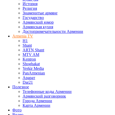
История
Религия
Знаменитые армяне
Государство
Армянский юмор
Армянская кухня
Достопримечательности Армении
Armenia TV
H1
Shant
ARTN Shant
MTV AM
Kentron
Shoghakat
Yerkir Media
PanArmenian
Арарат
Dar21
Полезное
Телефонные коды Армении
Армянский разговорник
Города Армении
Карта Армении
Фото
Видео