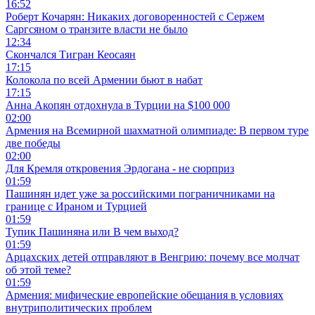
16:52
Роберт Кочарян: Никаких договоренностей с Сержем
Саргсяном о транзите власти не было
12:34
Скончался Тигран Кеосаян
17:15
Колокола по всей Армении бьют в набат
17:15
Анна Акопян отдохнула в Турции на $100 000
02:00
Армения на Всемирной шахматной олимпиаде: В первом туре
две победы
02:00
Для Кремля откровения Эрдогана - не сюрприз
01:59
Пашинян идет уже за российскими пограничниками на
границе с Ираном и Турцией
01:59
Тупик Пашиняна или В чем выход?
01:59
Арцахских детей отправляют в Венгрию: почему все молчат
об этой теме?
01:59
Армения: мифические европейские обещания в условиях
внутриполитических проблем