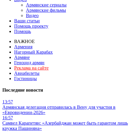
Армянские сериалы
Армянские фильмы
Видео
Ваши статьи
Помощь проекту
Помощь
ВАЖНОЕ
Армения
Нагорный Карабах
Армяне
Геноцид армян
Реклама на сайте
Авиабилеты
Гостиницы
Последние новости
13:57
Армянская делегация отправилась в Вену для участия в
«Евровидении-2026»
16:57
Самвел Карапетян: «Азербайджан может быть гарантом лишь
кружка Пашиняна»