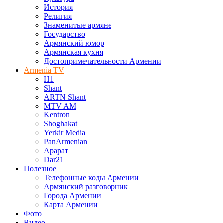
История
Религия
Знаменитые армяне
Государство
Армянский юмор
Армянская кухня
Достопримечательности Армении
Armenia TV
H1
Shant
ARTN Shant
MTV AM
Kentron
Shoghakat
Yerkir Media
PanArmenian
Арарат
Dar21
Полезное
Телефонные коды Армении
Армянский разговорник
Города Армении
Карта Армении
Фото
Видео