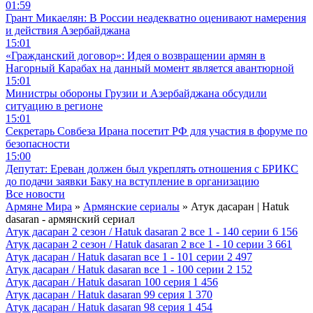
01:59
Грант Микаелян: В России неадекватно оценивают намерения
и действия Азербайджана
15:01
«Гражданский договор»: Идея о возвращении армян в
Нагорный Карабах на данный момент является авантюрной
15:01
Министры обороны Грузии и Азербайджана обсудили
ситуацию в регионе
15:01
Секретарь Совбеза Ирана посетит РФ для участия в форуме по
безопасности
15:00
Депутат: Ереван должен был укреплять отношения с БРИКС
до подачи заявки Баку на вступление в организацию
Все новости
Армяне Мира
»
Армянские сериалы
» Атук дасаран | Hatuk
dasaran - армянский сериал
Атук дасаран 2 сезон / Hatuk dasaran 2 все 1 - 140 серии
6 156
Атук дасаран 2 сезон / Hatuk dasaran 2 все 1 - 10 серии
3 661
Атук дасаран / Hatuk dasaran все 1 - 101 серии
2 497
Атук дасаран / Hatuk dasaran все 1 - 100 серии
2 152
Атук дасаран / Hatuk dasaran 100 серия
1 456
Атук дасаран / Hatuk dasaran 99 серия
1 370
Атук дасаран / Hatuk dasaran 98 серия
1 454