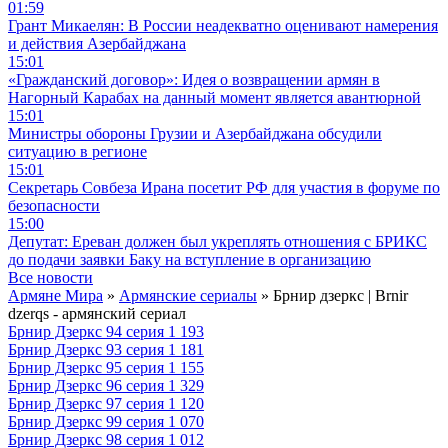
01:59
Грант Микаелян: В России неадекватно оценивают намерения
и действия Азербайджана
15:01
«Гражданский договор»: Идея о возвращении армян в
Нагорный Карабах на данный момент является авантюрной
15:01
Министры обороны Грузии и Азербайджана обсудили
ситуацию в регионе
15:01
Секретарь Совбеза Ирана посетит РФ для участия в форуме по
безопасности
15:00
Депутат: Ереван должен был укреплять отношения с БРИКС
до подачи заявки Баку на вступление в организацию
Все новости
Армяне Мира
»
Армянские сериалы
» Брнир дзеркс | Brnir
dzerqs - армянский сериал
Брнир Дзеркс 94 серия
1 193
Брнир Дзеркс 93 серия
1 181
Брнир Дзеркс 95 серия
1 155
Брнир Дзеркс 96 серия
1 329
Брнир Дзеркс 97 серия
1 120
Брнир Дзеркс 99 серия
1 070
Брнир Дзеркс 98 серия
1 012