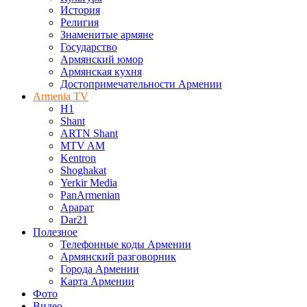
История
Религия
Знаменитые армяне
Государство
Армянский юмор
Армянская кухня
Достопримечательности Армении
Armenia TV
H1
Shant
ARTN Shant
MTV AM
Kentron
Shoghakat
Yerkir Media
PanArmenian
Арарат
Dar21
Полезное
Телефонные коды Армении
Армянский разговорник
Города Армении
Карта Армении
Фото
Видео