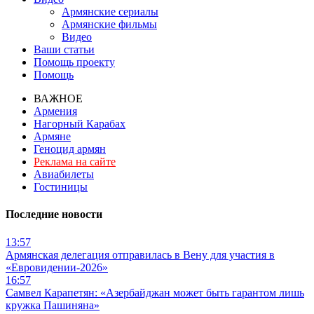
Армянские сериалы
Армянские фильмы
Видео
Ваши статьи
Помощь проекту
Помощь
ВАЖНОЕ
Армения
Нагорный Карабах
Армяне
Геноцид армян
Реклама на сайте
Авиабилеты
Гостиницы
Последние новости
13:57
Армянская делегация отправилась в Вену для участия в
«Евровидении-2026»
16:57
Самвел Карапетян: «Азербайджан может быть гарантом лишь
кружка Пашиняна»