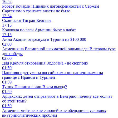
16:52
Роберт Кочарян: Никаких договоренностей с Сержем
Саргсяном о транзите власти не было
12:34
Скончался Тигран Кеосаян
17:15
Колокола по всей Армении бьют в набат
17:15
Анна Акопян отдохнула в Турции на $100 000
02:00
Армения на Всемирной шахматной олимпиаде: В первом туре
две победы
02:00
Для Кремля откровения Эрдогана - не сюрприз
01:59
Пашинян идет уже за российскими пограничниками на
границе с Ираном и Турцией
01:59
Тупик Пашиняна или В чем выход?
01:59
Арцахских детей отправляют в Венгрию: почему все молчат
об этой теме?
01:59
Армения: мифические европейские обещания в условиях
внутриполитических проблем