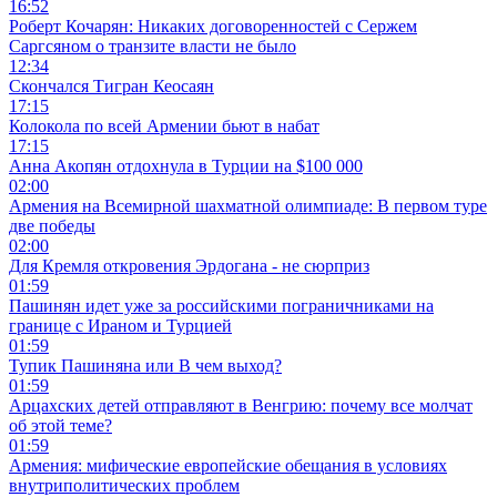
16:52
Роберт Кочарян: Никаких договоренностей с Сержем
Саргсяном о транзите власти не было
12:34
Скончался Тигран Кеосаян
17:15
Колокола по всей Армении бьют в набат
17:15
Анна Акопян отдохнула в Турции на $100 000
02:00
Армения на Всемирной шахматной олимпиаде: В первом туре
две победы
02:00
Для Кремля откровения Эрдогана - не сюрприз
01:59
Пашинян идет уже за российскими пограничниками на
границе с Ираном и Турцией
01:59
Тупик Пашиняна или В чем выход?
01:59
Арцахских детей отправляют в Венгрию: почему все молчат
об этой теме?
01:59
Армения: мифические европейские обещания в условиях
внутриполитических проблем