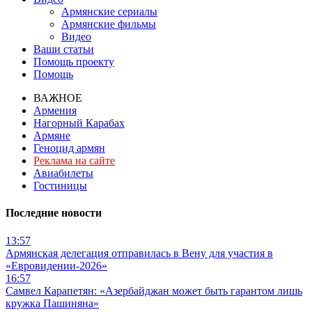
Армянские сериалы
Армянские фильмы
Видео
Ваши статьи
Помощь проекту
Помощь
ВАЖНОЕ
Армения
Нагорный Карабах
Армяне
Геноцид армян
Реклама на сайте
Авиабилеты
Гостиницы
Последние новости
13:57
Армянская делегация отправилась в Вену для участия в
«Евровидении-2026»
16:57
Самвел Карапетян: «Азербайджан может быть гарантом лишь
кружка Пашиняна»