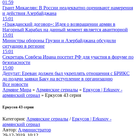
01:59
Грант Микаелян: В России неадекватно оценивают намерения
и действия Азербайджана
15:01
«Гражданский договор»: Идея о возвращении армян в
Нагорный Карабах на данный момент является авантюрной
15:01
Министры обороны Грузии и Азербайджана обсудили
ситуацию в регионе
15:01
Секретарь Совбеза Ирана посетит РФ для участия в форуме по
безопасности
15:00
Депутат: Ереван должен был укреплять отношения с БРИКС
до подачи заявки Баку на вступление в организацию
Все новости
Армяне Мира
»
Армянские сериалы
»
Еркусов | Erkusov -
армянский сериал
» Еркусов 43 серия
Еркусов 43 серия
Категория:
Армянские сериалы
/
Еркусов | Erkusov -
армянский сериал
Автор:
Администратор
29-12-2019, 10:12