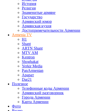
История
Религия
Знаменитые армяне
Государство
Армянский юмор
Армянская кухня
Достопримечательности Армении
Armenia TV
H1
Shant
ARTN Shant
MTV AM
Kentron
Shoghakat
Yerkir Media
PanArmenian
Арарат
Dar21
Полезное
Телефонные коды Армении
Армянский разговорник
Города Армении
Карта Армении
Фото
Видео