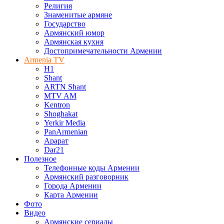
Религия
Знаменитые армяне
Государство
Армянский юмор
Армянская кухня
Достопримечательности Армении
Armenia TV
H1
Shant
ARTN Shant
MTV AM
Kentron
Shoghakat
Yerkir Media
PanArmenian
Арарат
Dar21
Полезное
Телефонные коды Армении
Армянский разговорник
Города Армении
Карта Армении
Фото
Видео
Армянские сериалы