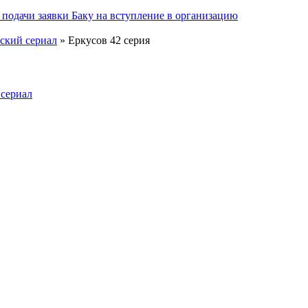
подачи заявки Баку на вступление в организацию
нский сериал
» Еркусов 42 серия
 сериал