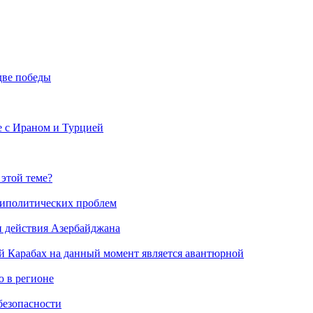
две победы
е с Ираном и Турцией
 этой теме?
риполитических проблем
и действия Азербайджана
й Карабах на данный момент является авантюрной
 в регионе
безопасности