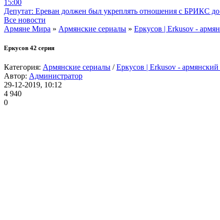
15:00
Депутат: Ереван должен был укреплять отношения с БРИКС до 
Все новости
Армяне Мира
»
Армянские сериалы
»
Еркусов | Erkusov - армя
Еркусов 42 серия
Категория:
Армянские сериалы
/
Еркусов | Erkusov - армянский
Автор:
Администратор
29-12-2019, 10:12
4 940
0