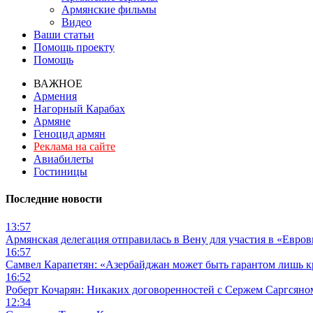
Армянские фильмы
Видео
Ваши статьи
Помощь проекту
Помощь
ВАЖНОЕ
Армения
Нагорный Карабах
Армяне
Геноцид армян
Реклама на сайте
Авиабилеты
Гостиницы
Последние новости
13:57
Армянская делегация отправилась в Вену для участия в «Евро
16:57
Самвел Карапетян: «Азербайджан может быть гарантом лишь 
16:52
Роберт Кочарян: Никаких договоренностей с Сержем Саргсяном
12:34