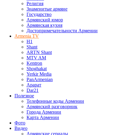
Религия
Знаменитые армяне
Государство
Армянский юмор
Армянская кухня
Достопримечательности Армении
Armenia TV
H1
Shant
ARTN Shant
MTV AM
Kentron
Shoghakat
Yerkir Media
PanArmenian
Арарат
Dar21
Полезное
Телефонные коды Армении
Армянский разговорник
Города Армении
Карта Армении
Фото
Видео
Армянские сериалы