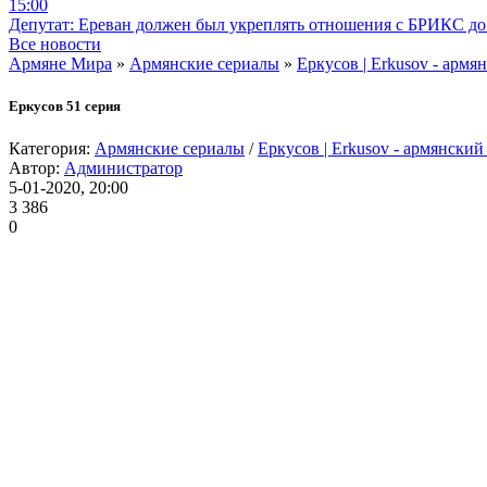
15:00
Депутат: Ереван должен был укреплять отношения с БРИКС до 
Все новости
Армяне Мира
»
Армянские сериалы
»
Еркусов | Erkusov - армя
Еркусов 51 серия
Категория:
Армянские сериалы
/
Еркусов | Erkusov - армянский
Автор:
Администратор
5-01-2020, 20:00
3 386
0