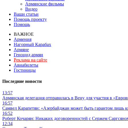
Армянские фильмы
Видео
Ваши статьи
Помощь проекту
Помощь
ВАЖНОЕ
Армения
Нагорный Карабах
Армяне
Геноцид армян
Реклама на сайте
Авиабилеты
Гостиницы
Последние новости
13:57
Армянская делегация отправилась в Вену для участия в «Евро
16:57
Самвел Карапетян: «Азербайджан может быть гарантом лишь 
16:52
Роберт Кочарян: Никаких договоренностей с Сержем Саргсяном
12:34