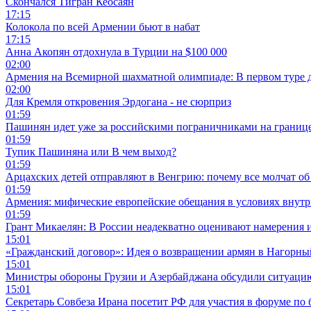
Скончался Тигран Кеосаян
17:15
Колокола по всей Армении бьют в набат
17:15
Анна Акопян отдохнула в Турции на $100 000
02:00
Армения на Всемирной шахматной олимпиаде: В первом туре 
02:00
Для Кремля откровения Эрдогана - не сюрприз
01:59
Пашинян идет уже за российскими пограничниками на границ
01:59
Тупик Пашиняна или В чем выход?
01:59
Арцахских детей отправляют в Венгрию: почему все молчат об
01:59
Армения: мифические европейские обещания в условиях внут
01:59
Грант Микаелян: В России неадекватно оценивают намерения 
15:01
«Гражданский договор»: Идея о возвращении армян в Нагорны
15:01
Министры обороны Грузии и Азербайджана обсудили ситуацию
15:01
Секретарь Совбеза Ирана посетит РФ для участия в форуме по 