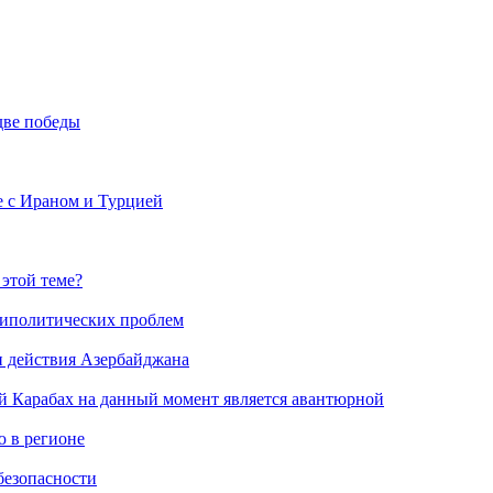
две победы
е с Ираном и Турцией
 этой теме?
риполитических проблем
и действия Азербайджана
й Карабах на данный момент является авантюрной
 в регионе
безопасности