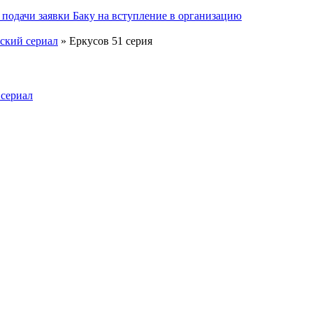
подачи заявки Баку на вступление в организацию
нский сериал
» Еркусов 51 серия
 сериал