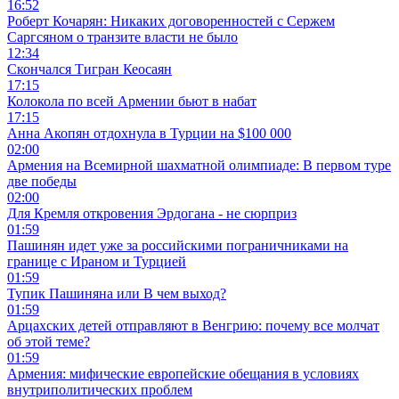
16:52
Роберт Кочарян: Никаких договоренностей с Сержем
Саргсяном о транзите власти не было
12:34
Скончался Тигран Кеосаян
17:15
Колокола по всей Армении бьют в набат
17:15
Анна Акопян отдохнула в Турции на $100 000
02:00
Армения на Всемирной шахматной олимпиаде: В первом туре
две победы
02:00
Для Кремля откровения Эрдогана - не сюрприз
01:59
Пашинян идет уже за российскими пограничниками на
границе с Ираном и Турцией
01:59
Тупик Пашиняна или В чем выход?
01:59
Арцахских детей отправляют в Венгрию: почему все молчат
об этой теме?
01:59
Армения: мифические европейские обещания в условиях
внутриполитических проблем