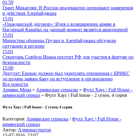
01:59
Грант Микаелян: В России неадекватно оценивают намерения
и действия Азербайджана
15:01
«Гражданский договор»: Идея о возвращении армян в
Нагорный Карабах на данный момент является авантюрной
15:01
Министры обороны Грузии и Азербайджана обсудили
ситуацию в регионе
15:01
Секретарь Совбеза Ирана посетит РФ для участия в форуме по
безопасности
15:00
Депутат: Ереван должен был укреплять отношения с БРИКС
до подачи заявки Баку на вступление в организацию
Все новости
Армяне Мира
»
Армянские сериалы
»
Фулл Хаус | Full House -
армянский сериал
» Фулл Хаус | Full house - 2 сезон, 4 серия
Фулл Хаус | Full house - 2 сезон, 4 серия
Категория:
Армянские сериалы
/
Фулл Хаус | Full House -
армянский сериал
Автор:
Администратор
15-07-2016, 23:07