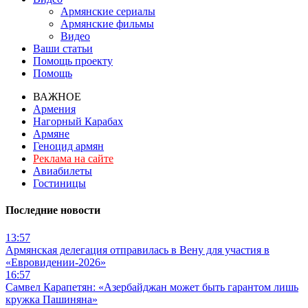
Армянские сериалы
Армянские фильмы
Видео
Ваши статьи
Помощь проекту
Помощь
ВАЖНОЕ
Армения
Нагорный Карабах
Армяне
Геноцид армян
Реклама на сайте
Авиабилеты
Гостиницы
Последние новости
13:57
Армянская делегация отправилась в Вену для участия в
«Евровидении-2026»
16:57
Самвел Карапетян: «Азербайджан может быть гарантом лишь
кружка Пашиняна»