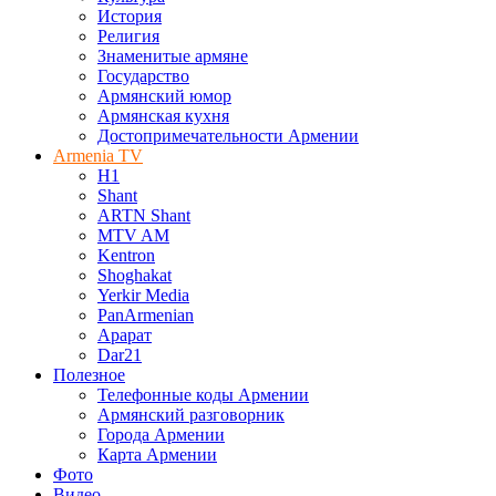
История
Религия
Знаменитые армяне
Государство
Армянский юмор
Армянская кухня
Достопримечательности Армении
Armenia TV
H1
Shant
ARTN Shant
MTV AM
Kentron
Shoghakat
Yerkir Media
PanArmenian
Арарат
Dar21
Полезное
Телефонные коды Армении
Армянский разговорник
Города Армении
Карта Армении
Фото
Видео