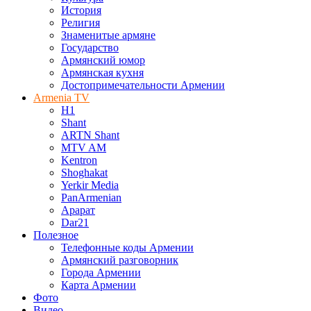
История
Религия
Знаменитые армяне
Государство
Армянский юмор
Армянская кухня
Достопримечательности Армении
Armenia TV
H1
Shant
ARTN Shant
MTV AM
Kentron
Shoghakat
Yerkir Media
PanArmenian
Арарат
Dar21
Полезное
Телефонные коды Армении
Армянский разговорник
Города Армении
Карта Армении
Фото
Видео