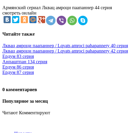
Армянский сериал Лквац амроци паапаннер 44 серия
смотреть онлайн
Читайте также
Лквац амроци паапаннер / Lqvats amroci pahapannery 40 серия
Лквац амроци паапаннер / Lqvats amroci pahapannery 42 серия
Ердум 83 серия
Анпаштпан 134 серия
Ердум 86 серия
Ердум 87 серия
0 комментариев
Популярное за месяц
Читают
Комментируют