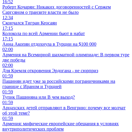
16:52
Роберт Кочарян: Никаких договоренностей с Сержем
Саргсяном о транзите власти не было
12:34
Скончался Тигран Кеосаян
17:15
Колокола по всей Армении бьют в набат
17:15
Анна Акопян отдохнула в Турции на $100 000
02:00
Армения на Всемирной шахматной олимпиаде: В первом туре
две победы
02:00
Для Кремля откровения Эрдогана - не сюрприз
01:59
Пашинян идет уже за российскими пограничниками на
границе с Ираном и Турцией
01:59
Тупик Пашиняна или В чем выход?
01:59
Арцахских детей отправляют в Венгрию: почему все молчат
об этой теме?
01:59
Армения: мифические европейские обещания в условиях
внутриполитических проблем