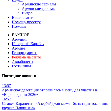
Армянские сериалы
Армянские фильмы
Видео
Ваши статьи
Помощь проекту
Помощь
ВАЖНОЕ
Армения
Нагорный Карабах
Армяне
Геноцид армян
Реклама на сайте
Авиабилеты
Гостиницы
Последние новости
13:57
Армянская делегация отправилась в Вену для участия в
«Евровидении-2026»
16:57
Самвел Карапетян: «Азербайджан может быть гарантом лишь
кружка Пашиняна»