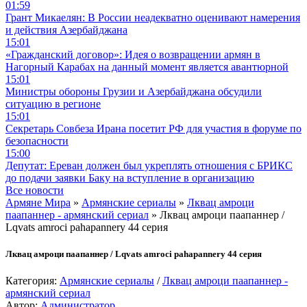
01:59
Грант Микаелян: В России неадекватно оценивают намерения
и действия Азербайджана
15:01
«Гражданский договор»: Идея о возвращении армян в
Нагорный Карабах на данный момент является авантюрной
15:01
Министры обороны Грузии и Азербайджана обсудили
ситуацию в регионе
15:01
Секретарь Совбеза Ирана посетит РФ для участия в форуме по
безопасности
15:00
Депутат: Ереван должен был укреплять отношения с БРИКС
до подачи заявки Баку на вступление в организацию
Все новости
Армяне Мира
»
Армянские сериалы
»
Лквац амроци
паапаннер - армянский сериал
» Лквац амроци паапаннер /
Lqvats amroci pahapannery 44 серия
Лквац амроци паапаннер / Lqvats amroci pahapannery 44 серия
Категория:
Армянские сериалы
/
Лквац амроци паапаннер -
армянский сериал
Автор:
Администратор