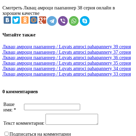
Смотреть Лквац амроци паапаннер 38 серия онлайн в
хорошем качестве
Читайте также
Лквац амроци паапаннер / Lqvats amroci pahapannery 39 серия
Лквац амроци паапаннер / Lqvats amroci pahapannery 37 серия
Лквац амроци паапаннер / Lqvats amroci pahapannery 36 серия
Лквац амроци паапаннер / Lqvats amroci pahapannery 35 серия
Лквац амроци паапаннер / Lqvats amroci pahapannery 34 серия
Лквац амроци паапаннер / Lqvats amroci pahapannery 33 серия
0 комментариев
Ваше
имя:
*
Текст комментария:
Подписаться на комментарии