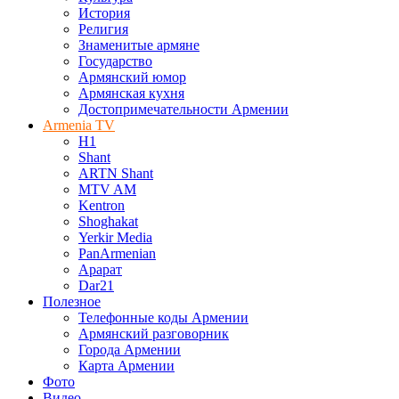
История
Религия
Знаменитые армяне
Государство
Армянский юмор
Армянская кухня
Достопримечательности Армении
Armenia TV
H1
Shant
ARTN Shant
MTV AM
Kentron
Shoghakat
Yerkir Media
PanArmenian
Арарат
Dar21
Полезное
Телефонные коды Армении
Армянский разговорник
Города Армении
Карта Армении
Фото
Видео