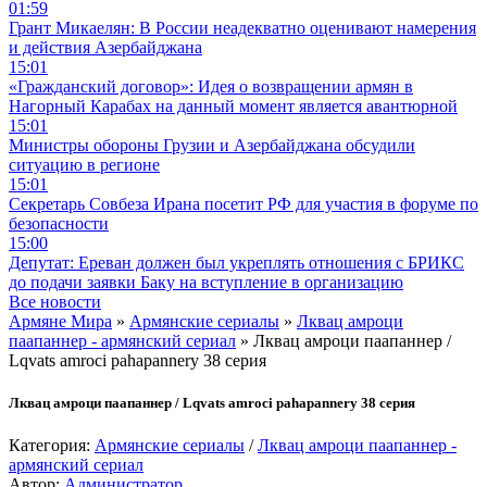
01:59
Грант Микаелян: В России неадекватно оценивают намерения
и действия Азербайджана
15:01
«Гражданский договор»: Идея о возвращении армян в
Нагорный Карабах на данный момент является авантюрной
15:01
Министры обороны Грузии и Азербайджана обсудили
ситуацию в регионе
15:01
Секретарь Совбеза Ирана посетит РФ для участия в форуме по
безопасности
15:00
Депутат: Ереван должен был укреплять отношения с БРИКС
до подачи заявки Баку на вступление в организацию
Все новости
Армяне Мира
»
Армянские сериалы
»
Лквац амроци
паапаннер - армянский сериал
» Лквац амроци паапаннер /
Lqvats amroci pahapannery 38 серия
Лквац амроци паапаннер / Lqvats amroci pahapannery 38 серия
Категория:
Армянские сериалы
/
Лквац амроци паапаннер -
армянский сериал
Автор:
Администратор