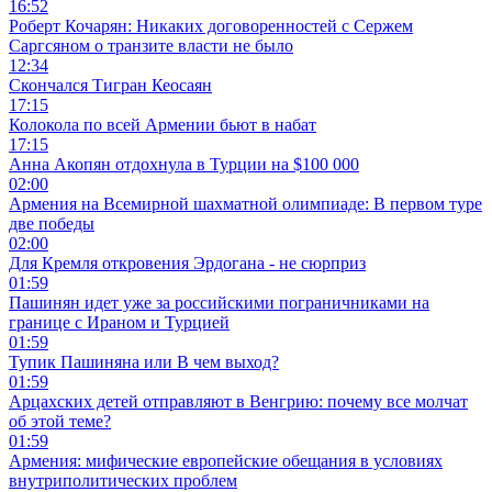
16:52
Роберт Кочарян: Никаких договоренностей с Сержем
Саргсяном о транзите власти не было
12:34
Скончался Тигран Кеосаян
17:15
Колокола по всей Армении бьют в набат
17:15
Анна Акопян отдохнула в Турции на $100 000
02:00
Армения на Всемирной шахматной олимпиаде: В первом туре
две победы
02:00
Для Кремля откровения Эрдогана - не сюрприз
01:59
Пашинян идет уже за российскими пограничниками на
границе с Ираном и Турцией
01:59
Тупик Пашиняна или В чем выход?
01:59
Арцахских детей отправляют в Венгрию: почему все молчат
об этой теме?
01:59
Армения: мифические европейские обещания в условиях
внутриполитических проблем