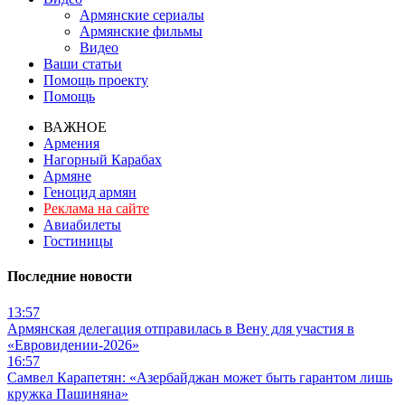
Армянские сериалы
Армянские фильмы
Видео
Ваши статьи
Помощь проекту
Помощь
ВАЖНОЕ
Армения
Нагорный Карабах
Армяне
Геноцид армян
Реклама на сайте
Авиабилеты
Гостиницы
Последние новости
13:57
Армянская делегация отправилась в Вену для участия в
«Евровидении-2026»
16:57
Самвел Карапетян: «Азербайджан может быть гарантом лишь
кружка Пашиняна»