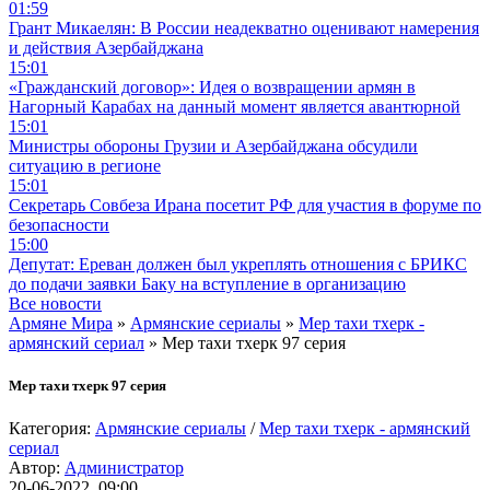
01:59
Грант Микаелян: В России неадекватно оценивают намерения
и действия Азербайджана
15:01
«Гражданский договор»: Идея о возвращении армян в
Нагорный Карабах на данный момент является авантюрной
15:01
Министры обороны Грузии и Азербайджана обсудили
ситуацию в регионе
15:01
Секретарь Совбеза Ирана посетит РФ для участия в форуме по
безопасности
15:00
Депутат: Ереван должен был укреплять отношения с БРИКС
до подачи заявки Баку на вступление в организацию
Все новости
Армяне Мира
»
Армянские сериалы
»
Мер тахи тхерк -
армянский сериал
» Мер тахи тхерк 97 серия
Мер тахи тхерк 97 серия
Категория:
Армянские сериалы
/
Мер тахи тхерк - армянский
сериал
Автор:
Администратор
20-06-2022, 09:00