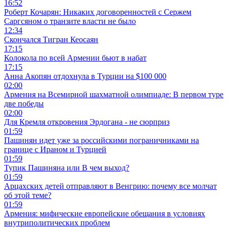
16:52
Роберт Кочарян: Никаких договоренностей с Сержем
Саргсяном о транзите власти не было
12:34
Скончался Тигран Кеосаян
17:15
Колокола по всей Армении бьют в набат
17:15
Анна Акопян отдохнула в Турции на $100 000
02:00
Армения на Всемирной шахматной олимпиаде: В первом туре
две победы
02:00
Для Кремля откровения Эрдогана - не сюрприз
01:59
Пашинян идет уже за российскими пограничниками на
границе с Ираном и Турцией
01:59
Тупик Пашиняна или В чем выход?
01:59
Арцахских детей отправляют в Венгрию: почему все молчат
об этой теме?
01:59
Армения: мифические европейские обещания в условиях
внутриполитических проблем