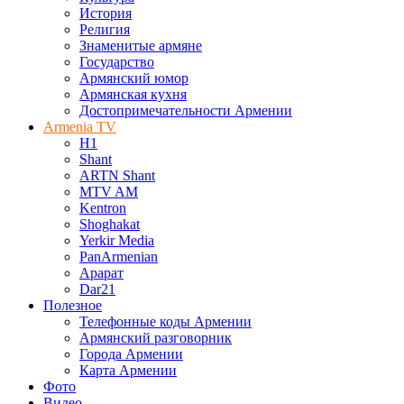
История
Религия
Знаменитые армяне
Государство
Армянский юмор
Армянская кухня
Достопримечательности Армении
Armenia TV
H1
Shant
ARTN Shant
MTV AM
Kentron
Shoghakat
Yerkir Media
PanArmenian
Арарат
Dar21
Полезное
Телефонные коды Армении
Армянский разговорник
Города Армении
Карта Армении
Фото
Видео