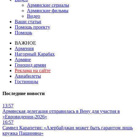
Армянские сериалы
Армянские фильмы
Видео
Ваши статьи
Помощь проекту
Помощь
ВАЖНОЕ
Армения
Нагорный Карабах
Армяне
Геноцид армян
Реклама на сайте
Авиабилеты
Гостиницы
Последние новости
13:57
Армянская делегация отправилась в Вену для участия в
«Евровидении-2026»
16:57
Самвел Карапетян: «Азербайджан может быть гарантом лишь
кружка Пашиняна»