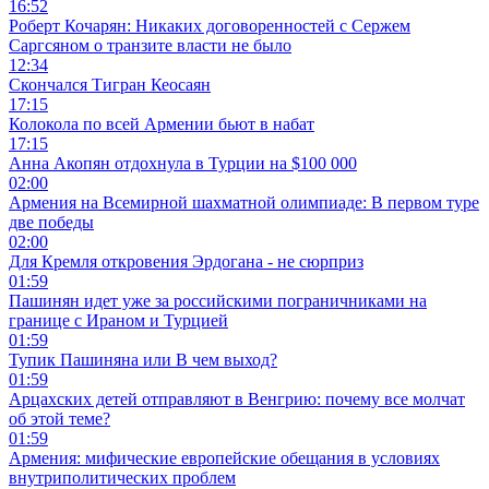
16:52
Роберт Кочарян: Никаких договоренностей с Сержем
Саргсяном о транзите власти не было
12:34
Скончался Тигран Кеосаян
17:15
Колокола по всей Армении бьют в набат
17:15
Анна Акопян отдохнула в Турции на $100 000
02:00
Армения на Всемирной шахматной олимпиаде: В первом туре
две победы
02:00
Для Кремля откровения Эрдогана - не сюрприз
01:59
Пашинян идет уже за российскими пограничниками на
границе с Ираном и Турцией
01:59
Тупик Пашиняна или В чем выход?
01:59
Арцахских детей отправляют в Венгрию: почему все молчат
об этой теме?
01:59
Армения: мифические европейские обещания в условиях
внутриполитических проблем