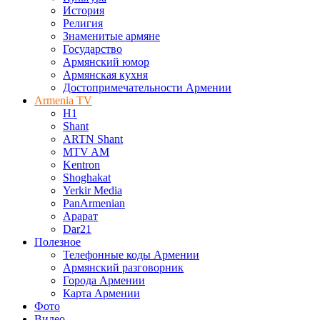
История
Религия
Знаменитые армяне
Государство
Армянский юмор
Армянская кухня
Достопримечательности Армении
Armenia TV
H1
Shant
ARTN Shant
MTV AM
Kentron
Shoghakat
Yerkir Media
PanArmenian
Арарат
Dar21
Полезное
Телефонные коды Армении
Армянский разговорник
Города Армении
Карта Армении
Фото
Видео