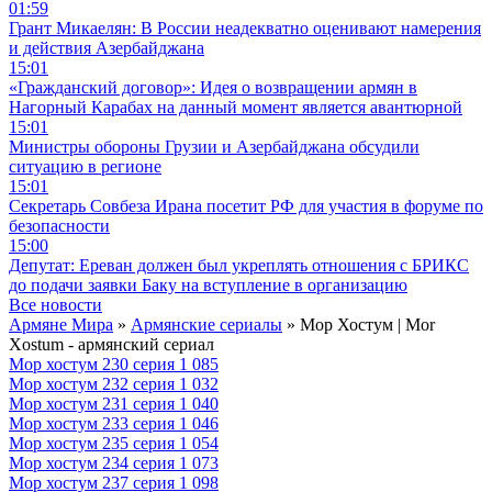
01:59
Грант Микаелян: В России неадекватно оценивают намерения
и действия Азербайджана
15:01
«Гражданский договор»: Идея о возвращении армян в
Нагорный Карабах на данный момент является авантюрной
15:01
Министры обороны Грузии и Азербайджана обсудили
ситуацию в регионе
15:01
Секретарь Совбеза Ирана посетит РФ для участия в форуме по
безопасности
15:00
Депутат: Ереван должен был укреплять отношения с БРИКС
до подачи заявки Баку на вступление в организацию
Все новости
Армяне Мира
»
Армянские сериалы
» Мор Хостум | Mor
Xostum - армянский сериал
Мор хостум 230 серия
1 085
Мор хостум 232 серия
1 032
Мор хостум 231 серия
1 040
Мор хостум 233 серия
1 046
Мор хостум 235 серия
1 054
Мор хостум 234 серия
1 073
Мор хостум 237 серия
1 098