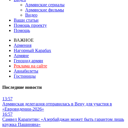
Армянские сериалы
Армянские фильмы
Видео
Ваши статьи
Помощь проекту
Помощь
ВАЖНОЕ
Армения
Нагорный Карабах
Армяне
Геноцид армян
Реклама на сайте
Авиабилеты
Гостиницы
Последние новости
13:57
Армянская делегация отправилась в Вену для участия в
«Евровидении-2026»
16:57
Самвел Карапетян: «Азербайджан может быть гарантом лишь
кружка Пашиняна»