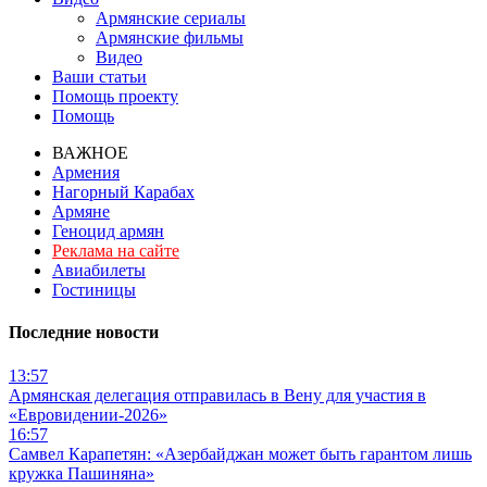
Армянские сериалы
Армянские фильмы
Видео
Ваши статьи
Помощь проекту
Помощь
ВАЖНОЕ
Армения
Нагорный Карабах
Армяне
Геноцид армян
Реклама на сайте
Авиабилеты
Гостиницы
Последние новости
13:57
Армянская делегация отправилась в Вену для участия в
«Евровидении-2026»
16:57
Самвел Карапетян: «Азербайджан может быть гарантом лишь
кружка Пашиняна»