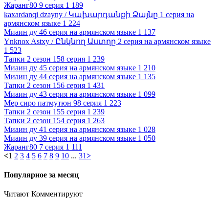
Жаранг80 9 серия
1 189
kaxardanqi dzayny / Կախարդանքի Ձայնը 1 серия на
армянском языке
1 224
Миаин ду 46 серия на армянском языке
1 137
Ynknox Astxy / Ընկնող Աստղը 2 серия на армянском языке
1 523
Тапки 2 сезон 158 серия
1 239
Миаин ду 45 серия на армянском языке
1 210
Миаин ду 44 серия на армянском языке
1 135
Тапки 2 сезон 156 серия
1 431
Миаин ду 43 серия на армянском языке
1 099
Мер сиро патмутюн 98 серия
1 223
Тапки 2 сезон 155 серия
1 239
Тапки 2 сезон 154 серия
1 263
Миаин ду 41 серия на армянском языке
1 028
Миаин ду 39 серия на армянском языке
1 050
Жаранг80 7 серия
1 111
<
1
2
3
4
5
6
7
8
9
10
...
31
>
Популярное за месяц
Читают
Комментируют