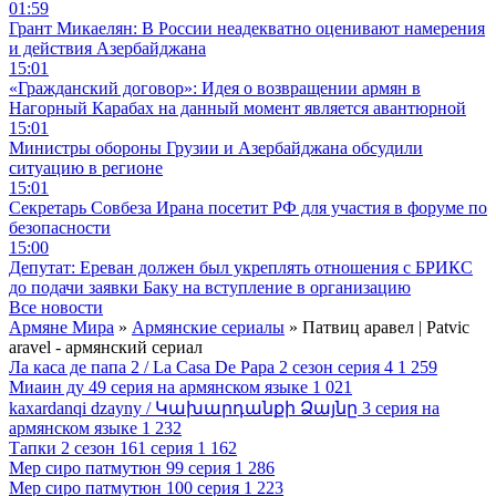
01:59
Грант Микаелян: В России неадекватно оценивают намерения
и действия Азербайджана
15:01
«Гражданский договор»: Идея о возвращении армян в
Нагорный Карабах на данный момент является авантюрной
15:01
Министры обороны Грузии и Азербайджана обсудили
ситуацию в регионе
15:01
Секретарь Совбеза Ирана посетит РФ для участия в форуме по
безопасности
15:00
Депутат: Ереван должен был укреплять отношения с БРИКС
до подачи заявки Баку на вступление в организацию
Все новости
Армяне Мира
»
Армянские сериалы
» Патвиц аравел | Patvic
aravel - армянский сериал
Ла каса де папа 2 / La Casa De Papa 2 сезон серия 4
1 259
Миаин ду 49 серия на армянском языке
1 021
kaxardanqi dzayny / Կախարդանքի Ձայնը 3 серия на
армянском языке
1 232
Тапки 2 сезон 161 серия
1 162
Мер сиро патмутюн 99 серия
1 286
Мер сиро патмутюн 100 серия
1 223