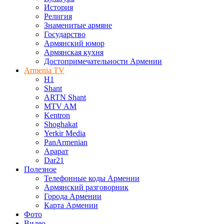
История
Религия
Знаменитые армяне
Государство
Армянский юмор
Армянская кухня
Достопримечательности Армении
Armenia TV
H1
Shant
ARTN Shant
MTV AM
Kentron
Shoghakat
Yerkir Media
PanArmenian
Арарат
Dar21
Полезное
Телефонные коды Армении
Армянский разговорник
Города Армении
Карта Армении
Фото
Видео