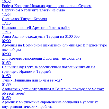
16:52
Роберт Кочарян: Никаких договоренностей с Сержем
Саргсяном о транзите власти не было
12:34
Скончался Тигран Кеосаян
17:15
Колокола по всей Армении бьют в набат
17:15
Анна Акопян отдохнула в Турции на $100 000
02:00
Армения на Всемирной шахматной олимпиаде: В первом туре
две победы
02:00
Для Кремля откровения Эрдогана - не сюрприз
01:59
Пашинян идет уже за российскими пограничниками на
границе с Ираном и Турцией
01:59
Тупик Пашиняна или В чем выход?
01:59
Арцахских детей отправляют в Венгрию: почему все молчат
об этой теме?
01:59
Армения: мифические европейские обещания в условиях
внутриполитических проблем