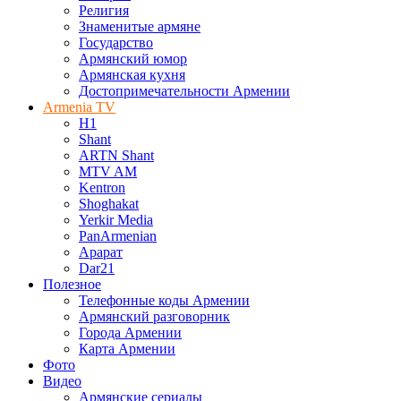
Религия
Знаменитые армяне
Государство
Армянский юмор
Армянская кухня
Достопримечательности Армении
Armenia TV
H1
Shant
ARTN Shant
MTV AM
Kentron
Shoghakat
Yerkir Media
PanArmenian
Арарат
Dar21
Полезное
Телефонные коды Армении
Армянский разговорник
Города Армении
Карта Армении
Фото
Видео
Армянские сериалы