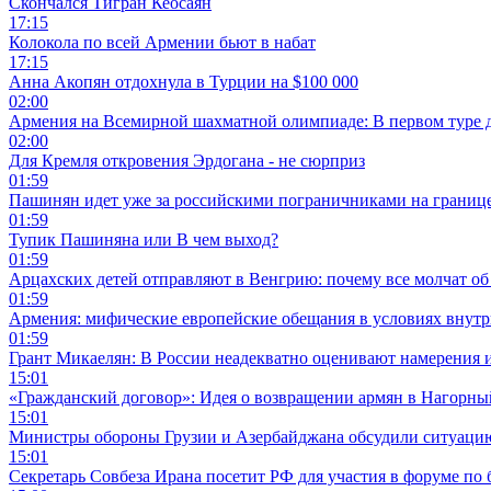
Скончался Тигран Кеосаян
17:15
Колокола по всей Армении бьют в набат
17:15
Анна Акопян отдохнула в Турции на $100 000
02:00
Армения на Всемирной шахматной олимпиаде: В первом туре 
02:00
Для Кремля откровения Эрдогана - не сюрприз
01:59
Пашинян идет уже за российскими пограничниками на границ
01:59
Тупик Пашиняна или В чем выход?
01:59
Арцахских детей отправляют в Венгрию: почему все молчат об
01:59
Армения: мифические европейские обещания в условиях внут
01:59
Грант Микаелян: В России неадекватно оценивают намерения 
15:01
«Гражданский договор»: Идея о возвращении армян в Нагорны
15:01
Министры обороны Грузии и Азербайджана обсудили ситуацию
15:01
Секретарь Совбеза Ирана посетит РФ для участия в форуме по 