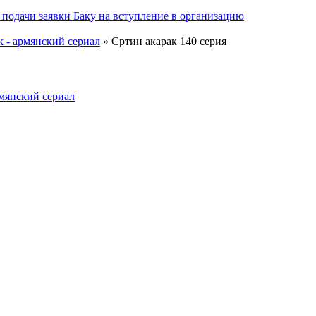
подачи заявки Баку на вступление в организацию
ak - армянский сериал
» Сртин акарак 140 серия
армянский сериал