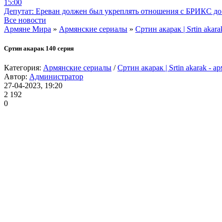
15:00
Депутат: Ереван должен был укреплять отношения с БРИКС до 
Все новости
Армяне Мира
»
Армянские сериалы
»
Сртин акарак | Srtin akar
Сртин акарак 140 серия
Категория:
Армянские сериалы
/
Сртин акарак | Srtin akarak - 
Автор:
Администратор
27-04-2023, 19:20
2 192
0