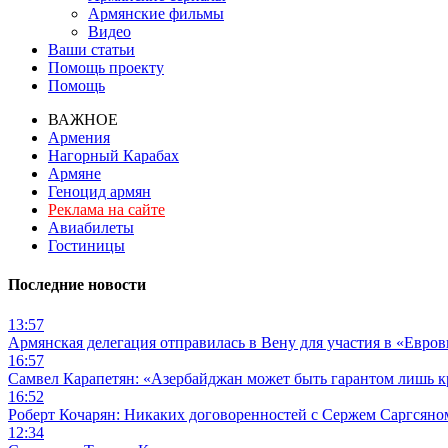
Армянские фильмы
Видео
Ваши статьи
Помощь проекту
Помощь
ВАЖНОЕ
Армения
Нагорный Карабах
Армяне
Геноцид армян
Реклама на сайте
Авиабилеты
Гостиницы
Последние новости
13:57
Армянская делегация отправилась в Вену для участия в «Евро
16:57
Самвел Карапетян: «Азербайджан может быть гарантом лишь 
16:52
Роберт Кочарян: Никаких договоренностей с Сержем Саргсяном
12:34