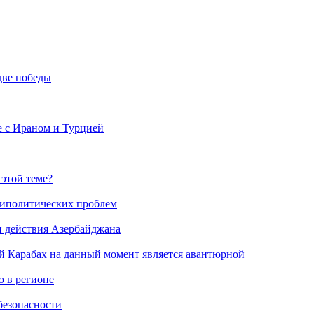
две победы
е с Ираном и Турцией
 этой теме?
риполитических проблем
и действия Азербайджана
й Карабах на данный момент является авантюрной
 в регионе
безопасности