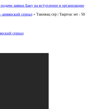
подачи заявки Баку на вступление в организацию
 - армянский сериал
» Такнвац сер | Taqnvac ser - 50
мянский сериал