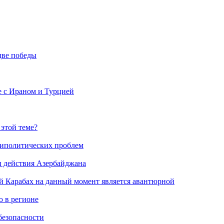
две победы
е с Ираном и Турцией
 этой теме?
риполитических проблем
и действия Азербайджана
й Карабах на данный момент является авантюрной
 в регионе
безопасности