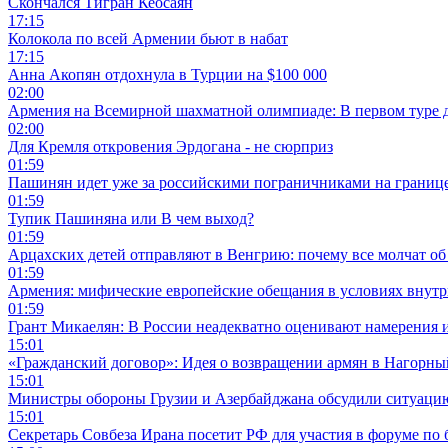
Скончался Тигран Кеосаян
17:15
Колокола по всей Армении бьют в набат
17:15
Анна Акопян отдохнула в Турции на $100 000
02:00
Армения на Всемирной шахматной олимпиаде: В первом туре 
02:00
Для Кремля откровения Эрдогана - не сюрприз
01:59
Пашинян идет уже за российскими пограничниками на границ
01:59
Тупик Пашиняна или В чем выход?
01:59
Арцахских детей отправляют в Венгрию: почему все молчат об
01:59
Армения: мифические европейские обещания в условиях внут
01:59
Грант Микаелян: В России неадекватно оценивают намерения 
15:01
«Гражданский договор»: Идея о возвращении армян в Нагорны
15:01
Министры обороны Грузии и Азербайджана обсудили ситуацию
15:01
Секретарь Совбеза Ирана посетит РФ для участия в форуме по 