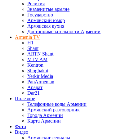
Религия
Знаменитые армяне
Государство
Армянский юмор
Армянская кухня
Достопримечательности Армении
Armenia TV
H1
Shant
ARTN Shant
MTV AM
Kentron
Shoghakat
Yerkir Media
PanArmenian
Арарат
Dar21
Полезное
Телефонные коды Армении
Армянский разговорник
Города Армении
Карта Армении
Фото
Видео
Армянские сериалы