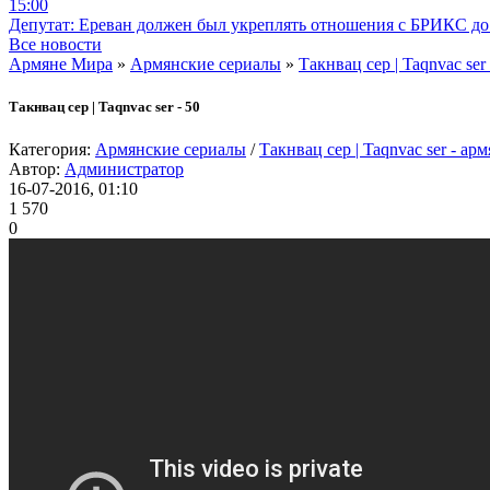
15:00
Депутат: Ереван должен был укреплять отношения с БРИКС до 
Все новости
Армяне Мира
»
Армянские сериалы
»
Такнвац сер | Taqnvac ser
Такнвац сер | Taqnvac ser - 50
Категория:
Армянские сериалы
/
Такнвац сер | Taqnvac ser - ар
Автор:
Администратор
16-07-2016, 01:10
1 570
0