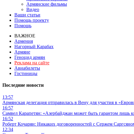
Армянские фильмы
Видео
Ваши статьи
Помощь проекту
Помощь
ВАЖНОЕ
Армения
Нагорный Карабах
Армяне
Геноцид армян
Реклама на сайте
Авиабилеты
Гостиницы
Последние новости
13:57
Армянская делегация отправилась в Вену для участия в «Евро
16:57
Самвел Карапетян: «Азербайджан может быть гарантом лишь 
16:52
Роберт Кочарян: Никаких договоренностей с Сержем Саргсяном
12:34