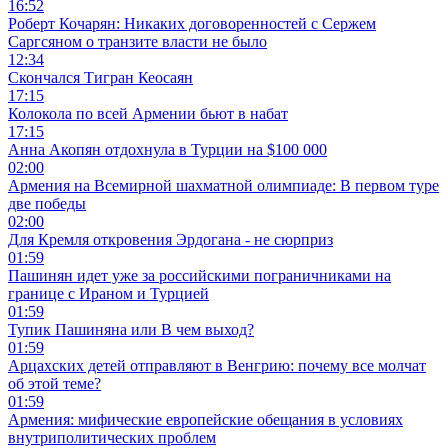
16:52
Роберт Кочарян: Никаких договоренностей с Сержем
Саргсяном о транзите власти не было
12:34
Скончался Тигран Кеосаян
17:15
Колокола по всей Армении бьют в набат
17:15
Анна Акопян отдохнула в Турции на $100 000
02:00
Армения на Всемирной шахматной олимпиаде: В первом туре
две победы
02:00
Для Кремля откровения Эрдогана - не сюрприз
01:59
Пашинян идет уже за российскими пограничниками на
границе с Ираном и Турцией
01:59
Тупик Пашиняна или В чем выход?
01:59
Арцахских детей отправляют в Венгрию: почему все молчат
об этой теме?
01:59
Армения: мифические европейские обещания в условиях
внутриполитических проблем