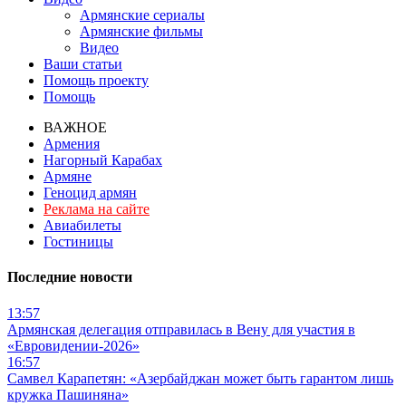
Армянские сериалы
Армянские фильмы
Видео
Ваши статьи
Помощь проекту
Помощь
ВАЖНОЕ
Армения
Нагорный Карабах
Армяне
Геноцид армян
Реклама на сайте
Авиабилеты
Гостиницы
Последние новости
13:57
Армянская делегация отправилась в Вену для участия в
«Евровидении-2026»
16:57
Самвел Карапетян: «Азербайджан может быть гарантом лишь
кружка Пашиняна»