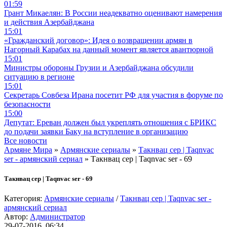
01:59
Грант Микаелян: В России неадекватно оценивают намерения
и действия Азербайджана
15:01
«Гражданский договор»: Идея о возвращении армян в
Нагорный Карабах на данный момент является авантюрной
15:01
Министры обороны Грузии и Азербайджана обсудили
ситуацию в регионе
15:01
Секретарь Совбеза Ирана посетит РФ для участия в форуме по
безопасности
15:00
Депутат: Ереван должен был укреплять отношения с БРИКС
до подачи заявки Баку на вступление в организацию
Все новости
Армяне Мира
»
Армянские сериалы
»
Такнвац сер | Taqnvac
ser - армянский сериал
» Такнвац сер | Taqnvac ser - 69
Такнвац сер | Taqnvac ser - 69
Категория:
Армянские сериалы
/
Такнвац сер | Taqnvac ser -
армянский сериал
Автор:
Администратор
29-07-2016, 06:34