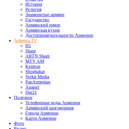
История
Религия
Знаменитые армяне
Государство
Армянский юмор
Армянская кухня
Достопримечательности Армении
Armenia TV
H1
Shant
ARTN Shant
MTV AM
Kentron
Shoghakat
Yerkir Media
PanArmenian
Арарат
Dar21
Полезное
Телефонные коды Армении
Армянский разговорник
Города Армении
Карта Армении
Фото
Видео