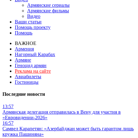
Армянские сериалы
Армянские фильмы
Видео
Ваши статьи
Помощь проекту
Помощь
ВАЖНОЕ
Армения
Нагорный Карабах
Армяне
Геноцид армян
Реклама на сайте
Авиабилеты
Гостиницы
Последние новости
13:57
Армянская делегация отправилась в Вену для участия в
«Евровидении-2026»
16:57
Самвел Карапетян: «Азербайджан может быть гарантом лишь
кружка Пашиняна»