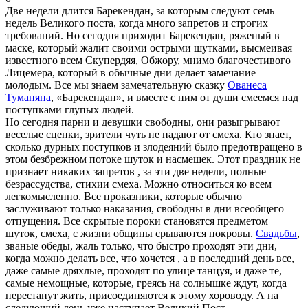
Две недели длится Барекендан, за которым следуют семь
недель Великого поста, когда много запретов и строгих
требований. Но сегодня приходит Барекендан, ряженый в
маске, который жалит своими острыми шутками, высмеивая
известного всем Скупердяя, Обжору, мнимо благочестивого
Лицемера, который в обычные дни делает замечание
молодым. Все мы знаем замечательную сказку
Ованеса
Туманяна
, «Барекендан», и вместе с ним от души смеемся над
поступками глупых людей.
Но сегодня парни и девушки свободны, они разыгрывают
веселые сценки, зрители чуть не падают от смеха. Кто знает,
сколько дурных поступков и злодеяний было предотвращено в
этом безбрежном потоке шуток и насмешек. Этот праздник не
признает никаких запретов , за эти две недели, полные
безрассудства, стихии смеха. Можно относиться ко всем
легкомысленно. Все проказники, которые обычно
заслуживают только наказания, свободны в дни всеобщего
отпущения. Все скрытые пороки становятся предметом
шуток, смеха, с жизни общины срываются покровы.
Свадьбы
,
званые обеды, жаль только, что быстро проходят эти дни,
когда можно делать все, что хочется , а в последний день все,
даже самые дряхлые, проходят по улице танцуя, и даже те,
самые немощные, которые, греясь на солнышке ждут, когда
перестанут жить, присоединяются к этому хороводу. А на
следующий день уже наступает Великий Пост.