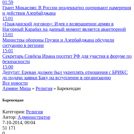
01:59
Грант Микаелян: В России неадекватно оценивают намерения
и действия Азербайджана
15:01
«Гражданский договор»: Идея о возвращении армян в
Нагорный Карабах на данный момент является авантюрной
15:01
Министры обороны Грузии и Азербайджана обсудили
ситуацию в регионе
15:01
Секретарь Совбеза Ирана посетит РФ для участия в форуме по
безопасности
15:00
Депутат: Ереван должен был укреплять отношения с БРИКС
до подачи заявки Баку на вступление в организацию
Все новости
Армяне Мира
»
Религия
» Барекендан
Барекендан
Категория:
Религия
Автор:
Администратор
7-10-2014, 00:04
51 171
0