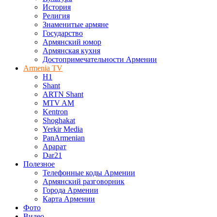
История
Религия
Знаменитые армяне
Государство
Армянский юмор
Армянская кухня
Достопримечательности Армении
Armenia TV
H1
Shant
ARTN Shant
MTV AM
Kentron
Shoghakat
Yerkir Media
PanArmenian
Арарат
Dar21
Полезное
Телефонные коды Армении
Армянский разговорник
Города Армении
Карта Армении
Фото
Видео