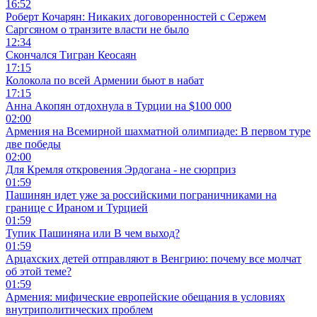
16:52
Роберт Кочарян: Никаких договоренностей с Сержем
Саргсяном о транзите власти не было
12:34
Скончался Тигран Кеосаян
17:15
Колокола по всей Армении бьют в набат
17:15
Анна Акопян отдохнула в Турции на $100 000
02:00
Армения на Всемирной шахматной олимпиаде: В первом туре
две победы
02:00
Для Кремля откровения Эрдогана - не сюрприз
01:59
Пашинян идет уже за российскими пограничниками на
границе с Ираном и Турцией
01:59
Тупик Пашиняна или В чем выход?
01:59
Арцахских детей отправляют в Венгрию: почему все молчат
об этой теме?
01:59
Армения: мифические европейские обещания в условиях
внутриполитических проблем