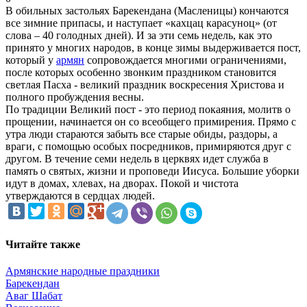
В обильных застольях Барекендана (Масленицы) кончаются
все зимние припасы, и наступает «кахцац карасуноц» (от
слова – 40 голодных дней). И за эти семь недель, как это
принято у многих народов, в конце зимы выдерживается пост,
который у
армян
сопровождается многими ограничениями,
после которых особенно звонким праздником становится
светлая Пасха - великий праздник воскресения Христова и
полного пробуждения весны.
По традиции Великий пост - это период покаяния, молитв о
прощении, начинается он со всеобщего примирения. Прямо с
утра люди стараются забыть все старые обиды, раздоры, а
враги, с помощью особых посредников, примиряются друг с
другом. В течение семи недель в церквях идет служба в
память о святых, жизни и проповеди Иисуса. Большие уборки
идут в домах, хлевах, на дворах. Покой и чистота
утверждаются в сердцах людей.
Читайте также
Армянские народные праздники
Барекендан
Аваг Шабат