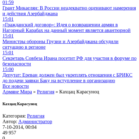
01:59
Грант Микаелян: В России неадекватно оценивают намерения
и действия Азербайджана
15:01
«Гражданский договор»: Идея о возвращении армян в
Нагорный Карабах на данный момент является авантюрной
15:01
Министры обороны Грузии и Азербайджана обсудили
ситуацию в регионе
15:01
Секретарь Совбеза Ирана посетит РФ для участия в форуме по
безопасности
15:00
Депутат: Ереван должен был укреплять отношения с БРИКС
до подачи заявки Баку на вступление в организацию
Все новости
Армяне Мира
»
Религия
» Кахцац Карасуноц
Кахцац Карасуноц
Категория:
Религия
Автор:
Администратор
7-10-2014, 00:04
49 957
0