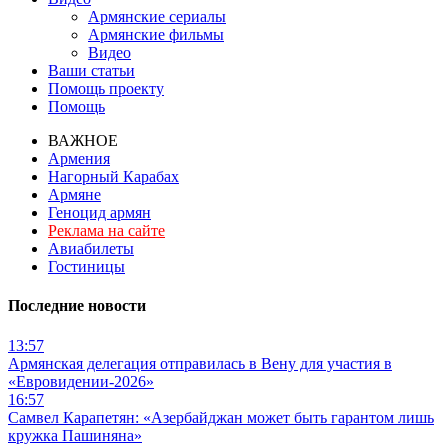
Армянские сериалы
Армянские фильмы
Видео
Ваши статьи
Помощь проекту
Помощь
ВАЖНОЕ
Армения
Нагорный Карабах
Армяне
Геноцид армян
Реклама на сайте
Авиабилеты
Гостиницы
Последние новости
13:57
Армянская делегация отправилась в Вену для участия в
«Евровидении-2026»
16:57
Самвел Карапетян: «Азербайджан может быть гарантом лишь
кружка Пашиняна»