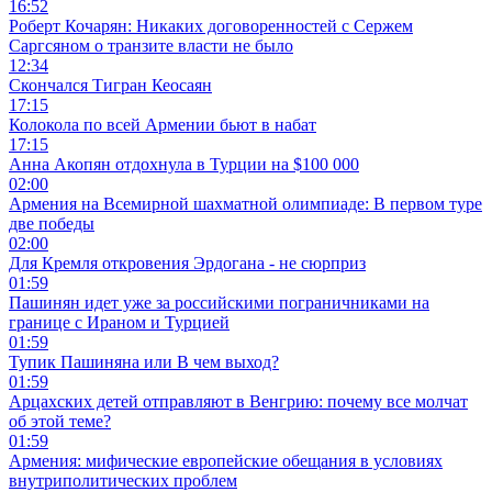
16:52
Роберт Кочарян: Никаких договоренностей с Сержем
Саргсяном о транзите власти не было
12:34
Скончался Тигран Кеосаян
17:15
Колокола по всей Армении бьют в набат
17:15
Анна Акопян отдохнула в Турции на $100 000
02:00
Армения на Всемирной шахматной олимпиаде: В первом туре
две победы
02:00
Для Кремля откровения Эрдогана - не сюрприз
01:59
Пашинян идет уже за российскими пограничниками на
границе с Ираном и Турцией
01:59
Тупик Пашиняна или В чем выход?
01:59
Арцахских детей отправляют в Венгрию: почему все молчат
об этой теме?
01:59
Армения: мифические европейские обещания в условиях
внутриполитических проблем