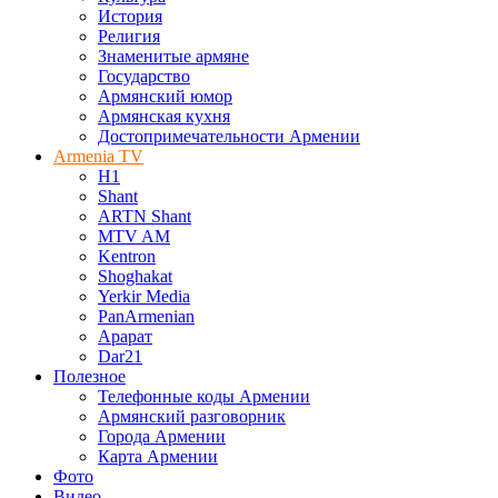
История
Религия
Знаменитые армяне
Государство
Армянский юмор
Армянская кухня
Достопримечательности Армении
Armenia TV
H1
Shant
ARTN Shant
MTV AM
Kentron
Shoghakat
Yerkir Media
PanArmenian
Арарат
Dar21
Полезное
Телефонные коды Армении
Армянский разговорник
Города Армении
Карта Армении
Фото
Видео