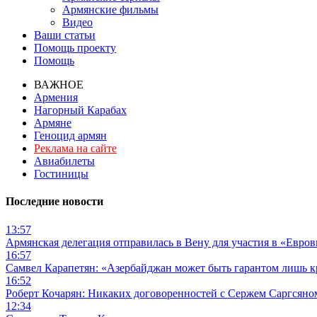
Армянские фильмы
Видео
Ваши статьи
Помощь проекту
Помощь
ВАЖНОЕ
Армения
Нагорный Карабах
Армяне
Геноцид армян
Реклама на сайте
Авиабилеты
Гостиницы
Последние новости
13:57
Армянская делегация отправилась в Вену для участия в «Евро
16:57
Самвел Карапетян: «Азербайджан может быть гарантом лишь 
16:52
Роберт Кочарян: Никаких договоренностей с Сержем Саргсяном
12:34