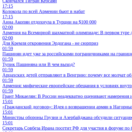
Скончался Тигран Кеосаян
17:15
Колокола по всей Армении бьют в набат
17:15
Анна Акопян отдохнула в Турции на $100 000
02:00
Армения на Всемирной шахматной олимпиаде: В первом туре 
02:00
Для Кремля откровения Эрдогана - не сюрприз
01:59
Пашинян идет уже за российскими пограничниками на границ
01:59
Тупик Пашиняна или В чем выход?
01:59
Арцахских детей отправляют в Венгрию: почему все молчат об
01:59
Армения: мифические европейские обещания в условиях внут
01:59
Грант Микаелян: В России неадекватно оценивают намерения 
15:01
«Гражданский договор»: Идея о возвращении армян в Нагорны
15:01
Министры обороны Грузии и Азербайджана обсудили ситуацию
15:01
Секретарь Совбеза Ирана посетит РФ для участия в форуме по 