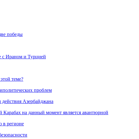
две победы
е с Ираном и Турцией
 этой теме?
риполитических проблем
и действия Азербайджана
й Карабах на данный момент является авантюрной
 в регионе
безопасности