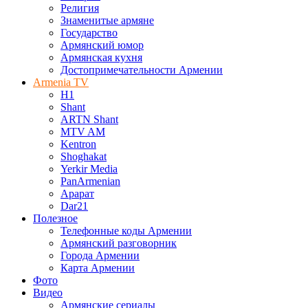
Религия
Знаменитые армяне
Государство
Армянский юмор
Армянская кухня
Достопримечательности Армении
Armenia TV
H1
Shant
ARTN Shant
MTV AM
Kentron
Shoghakat
Yerkir Media
PanArmenian
Арарат
Dar21
Полезное
Телефонные коды Армении
Армянский разговорник
Города Армении
Карта Армении
Фото
Видео
Армянские сериалы