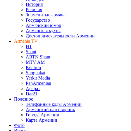
История
Религия
Знаменитые армяне
Государство
Армянский юмор
Армянская кухня
Достопримечательности Армении
Armenia TV
H1
Shant
ARTN Shant
MTV AM
Kentron
Shoghakat
Yerkir Media
PanArmenian
Арарат
Dar21
Полезное
Телефонные коды Армении
Армянский разговорник
Города Армении
Карта Армении
Фото
Видео