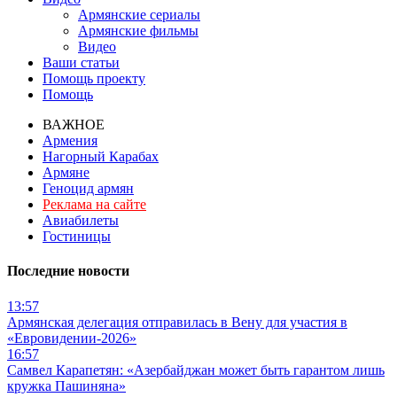
Армянские сериалы
Армянские фильмы
Видео
Ваши статьи
Помощь проекту
Помощь
ВАЖНОЕ
Армения
Нагорный Карабах
Армяне
Геноцид армян
Реклама на сайте
Авиабилеты
Гостиницы
Последние новости
13:57
Армянская делегация отправилась в Вену для участия в
«Евровидении-2026»
16:57
Самвел Карапетян: «Азербайджан может быть гарантом лишь
кружка Пашиняна»