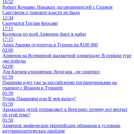
16:52
Роберт Кочарян: Никаких договоренностей с Сержем
Саргсяном о транзите власти не было
12:34
Скончался Тигран Кеосаян
17:15
Колокола по всей Армении бьют в набат
17:15
Анна Акопян отдохнула в Турции на $100 000
02:00
Армения на Всемирной шахматной олимпиаде: В первом туре
две победы
02:00
Для Кремля откровения Эрдогана - не сюрприз
01:59
Пашинян идет уже за российскими пограничниками на
границе с Ираном и Турцией
01:59
Тупик Пашиняна или В чем выход?
01:59
Арцахских детей отправляют в Венгрию: почему все молчат
об этой теме?
01:59
Армения: мифические европейские обещания в условиях
внутриполитических проблем