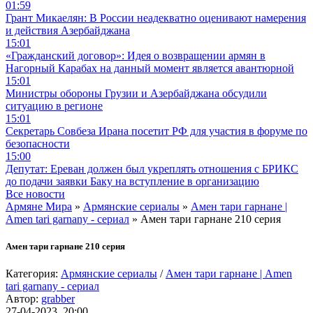
01:59
Грант Микаелян: В России неадекватно оценивают намерения
и действия Азербайджана
15:01
«Гражданский договор»: Идея о возвращении армян в
Нагорный Карабах на данный момент является авантюрной
15:01
Министры обороны Грузии и Азербайджана обсудили
ситуацию в регионе
15:01
Секретарь Совбеза Ирана посетит РФ для участия в форуме по
безопасности
15:00
Депутат: Ереван должен был укреплять отношения с БРИКС
до подачи заявки Баку на вступление в организацию
Все новости
Армяне Мира
»
Армянские сериалы
»
Амен тари гарнане |
Amen tari garnany - сериал
» Амен тари гарнане 210 серия
Амен тари гарнане 210 серия
Категория:
Армянские сериалы
/
Амен тари гарнане | Amen
tari garnany - сериал
Автор:
grabber
27-04-2023, 20:00