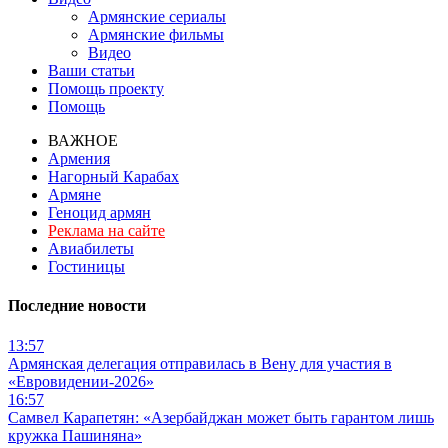
Армянские сериалы
Армянские фильмы
Видео
Ваши статьи
Помощь проекту
Помощь
ВАЖНОЕ
Армения
Нагорный Карабах
Армяне
Геноцид армян
Реклама на сайте
Авиабилеты
Гостиницы
Последние новости
13:57
Армянская делегация отправилась в Вену для участия в
«Евровидении-2026»
16:57
Самвел Карапетян: «Азербайджан может быть гарантом лишь
кружка Пашиняна»