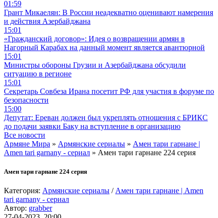
01:59
Грант Микаелян: В России неадекватно оценивают намерения
и действия Азербайджана
15:01
«Гражданский договор»: Идея о возвращении армян в
Нагорный Карабах на данный момент является авантюрной
15:01
Министры обороны Грузии и Азербайджана обсудили
ситуацию в регионе
15:01
Секретарь Совбеза Ирана посетит РФ для участия в форуме по
безопасности
15:00
Депутат: Ереван должен был укреплять отношения с БРИКС
до подачи заявки Баку на вступление в организацию
Все новости
Армяне Мира
»
Армянские сериалы
»
Амен тари гарнане |
Amen tari garnany - сериал
» Амен тари гарнане 224 серия
Амен тари гарнане 224 серия
Категория:
Армянские сериалы
/
Амен тари гарнане | Amen
tari garnany - сериал
Автор:
grabber
27-04-2023, 20:00