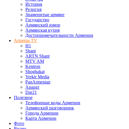
История
Религия
Знаменитые армяне
Государство
Армянский юмор
Армянская кухня
Достопримечательности Армении
Armenia TV
H1
Shant
ARTN Shant
MTV AM
Kentron
Shoghakat
Yerkir Media
PanArmenian
Арарат
Dar21
Полезное
Телефонные коды Армении
Армянский разговорник
Города Армении
Карта Армении
Фото
Видео