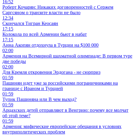
16:52
Роберт Кочарян: Никаких договоренностей с Сержем
Саргсяном о транзите власти не было
12:34
Скончался Тигран Кеосаян
17:15
Колокола по всей Армении бьют в набат
17:15
Анна Акопян отдохнула в Турции на $100 000
02:00
Армения на Всемирной шахматной олимпиаде: В первом туре
две победы
02:00
Для Кремля откровения Эрдогана - не сюрприз
01:59
Пашинян идет уже за российскими пограничниками на
границе с Ираном и Турцией
01:59
Тупик Пашиняна или В чем выход?
01:59
Арцахских детей отправляют в Венгрию: почему все молчат
об этой теме?
01:59
Армения: мифические европейские обещания в условиях
внутриполитических проблем