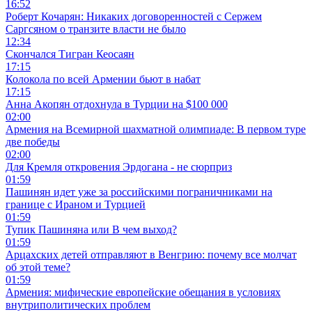
16:52
Роберт Кочарян: Никаких договоренностей с Сержем
Саргсяном о транзите власти не было
12:34
Скончался Тигран Кеосаян
17:15
Колокола по всей Армении бьют в набат
17:15
Анна Акопян отдохнула в Турции на $100 000
02:00
Армения на Всемирной шахматной олимпиаде: В первом туре
две победы
02:00
Для Кремля откровения Эрдогана - не сюрприз
01:59
Пашинян идет уже за российскими пограничниками на
границе с Ираном и Турцией
01:59
Тупик Пашиняна или В чем выход?
01:59
Арцахских детей отправляют в Венгрию: почему все молчат
об этой теме?
01:59
Армения: мифические европейские обещания в условиях
внутриполитических проблем