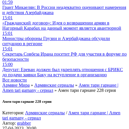
01:59
Грант Микаелян: В России неадекватно оценивают намерения
и действия Азербайджана
15:01
«Гражданский договор»: Идея о возвращении армян в
Нагорный Карабах на данный момент является авантюрной
15:01
Министры обороны Грузии и Азербайджана обсудили
ситуацию в регионе
15:01
Секретарь Совбеза Ирана посетит РФ для участия в форуме по
безопасности
15:00
Депутат: Ереван должен был укреплять отношения с БРИКС
до подачи заявки Баку на вступление в организацию
Все новости
Армяне Мира
»
Армянские сериалы
»
Амен тари гарнане |
Amen tari garnany - сериал
» Амен тари гарнане 228 серия
Амен тари гарнане 228 серия
Категория:
Армянские сериалы
/
Амен тари гарнане | Amen
tari garnany - сериал
Автор:
grabber
27-04-2023, 20:00