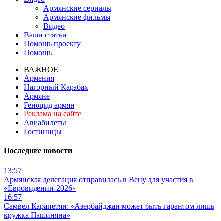
Армянские сериалы
Армянские фильмы
Видео
Ваши статьи
Помощь проекту
Помощь
ВАЖНОЕ
Армения
Нагорный Карабах
Армяне
Геноцид армян
Реклама на сайте
Авиабилеты
Гостиницы
Последние новости
13:57
Армянская делегация отправилась в Вену для участия в
«Евровидении-2026»
16:57
Самвел Карапетян: «Азербайджан может быть гарантом лишь
кружка Пашиняна»