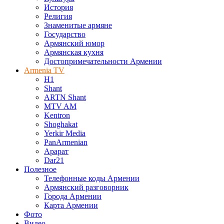
История
Религия
Знаменитые армяне
Государство
Армянский юмор
Армянская кухня
Достопримечательности Армении
Armenia TV
H1
Shant
ARTN Shant
MTV AM
Kentron
Shoghakat
Yerkir Media
PanArmenian
Арарат
Dar21
Полезное
Телефонные коды Армении
Армянский разговорник
Города Армении
Карта Армении
Фото
Видео