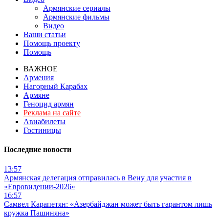
Армянские сериалы
Армянские фильмы
Видео
Ваши статьи
Помощь проекту
Помощь
ВАЖНОЕ
Армения
Нагорный Карабах
Армяне
Геноцид армян
Реклама на сайте
Авиабилеты
Гостиницы
Последние новости
13:57
Армянская делегация отправилась в Вену для участия в
«Евровидении-2026»
16:57
Самвел Карапетян: «Азербайджан может быть гарантом лишь
кружка Пашиняна»