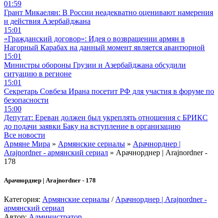
01:59
Грант Микаелян: В России неадекватно оценивают намерения
и действия Азербайджана
15:01
«Гражданский договор»: Идея о возвращении армян в
Нагорный Карабах на данный момент является авантюрной
15:01
Министры обороны Грузии и Азербайджана обсудили
ситуацию в регионе
15:01
Секретарь Совбеза Ирана посетит РФ для участия в форуме по
безопасности
15:00
Депутат: Ереван должен был укреплять отношения с БРИКС
до подачи заявки Баку на вступление в организацию
Все новости
Армяне Мира
»
Армянские сериалы
»
Арачнорднер |
Arajnordner - армянский сериал
» Арачнорднер | Arajnordner -
178
Арачнорднер | Arajnordner - 178
Категория:
Армянские сериалы
/
Арачнорднер | Arajnordner -
армянский сериал
Автор:
Администратор