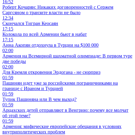
16:52
Роберт Кочарян: Никаких договоренностей с Сержем
Саргсяном о транзите власти не было
12:34
Скончался Тигран Кеосаян
17:15
Колокола по всей Армении бьют в набат
17:15
Анна Акопян отдохнула в Турции на $100 000
02:00
Армения на Всемирной шахматной олимпиаде: В первом туре
две победы
02:00
Для Кремля откровения Эрдогана - не сюрприз
01:59
Пашинян идет уже за российскими пограничниками на
границе с Ираном и Турцией
01:59
Тупик Пашиняна или В чем выход?
01:59
Арцахских детей отправляют в Венгрию: почему все молчат
об этой теме?
01:59
Армения: мифические европейские обещания в условиях
внутриполитических проблем