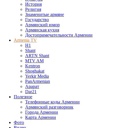
История
Религия
Знаменитые армяне
Государство
Армянский юмор
Армянская кухня
Достопримечательности Армении
Armenia TV
H1
Shant
ARTN Shant
MTV AM
Kentron
Shoghakat
Yerkir Media
PanArmenian
Арарат
Dar21
Полезное
Телефонные коды Армении
Армянский разговорник
Города Армении
Карта Армении
Фото
Видео