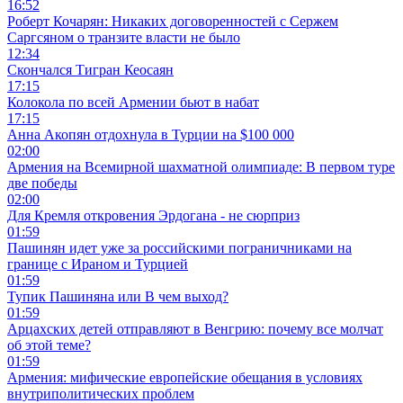
16:52
Роберт Кочарян: Никаких договоренностей с Сержем
Саргсяном о транзите власти не было
12:34
Скончался Тигран Кеосаян
17:15
Колокола по всей Армении бьют в набат
17:15
Анна Акопян отдохнула в Турции на $100 000
02:00
Армения на Всемирной шахматной олимпиаде: В первом туре
две победы
02:00
Для Кремля откровения Эрдогана - не сюрприз
01:59
Пашинян идет уже за российскими пограничниками на
границе с Ираном и Турцией
01:59
Тупик Пашиняна или В чем выход?
01:59
Арцахских детей отправляют в Венгрию: почему все молчат
об этой теме?
01:59
Армения: мифические европейские обещания в условиях
внутриполитических проблем