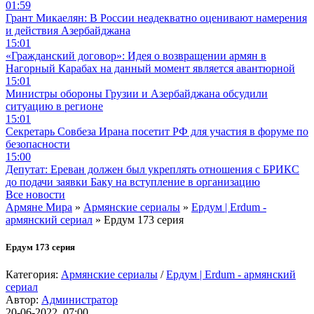
01:59
Грант Микаелян: В России неадекватно оценивают намерения
и действия Азербайджана
15:01
«Гражданский договор»: Идея о возвращении армян в
Нагорный Карабах на данный момент является авантюрной
15:01
Министры обороны Грузии и Азербайджана обсудили
ситуацию в регионе
15:01
Секретарь Совбеза Ирана посетит РФ для участия в форуме по
безопасности
15:00
Депутат: Ереван должен был укреплять отношения с БРИКС
до подачи заявки Баку на вступление в организацию
Все новости
Армяне Мира
»
Армянские сериалы
»
Ердум | Erdum -
армянский сериал
» Ердум 173 серия
Ердум 173 серия
Категория:
Армянские сериалы
/
Ердум | Erdum - армянский
сериал
Автор:
Администратор
20-06-2022, 07:00