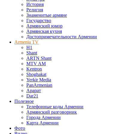
История
Религия
Знаменитые армяне
Государство
Армянский юмор
Армянская кухня
Достопримечательности Армении
Armenia TV
H1
Shant
ARTN Shant
MTV AM
Kentron
Shoghakat
Yerkir Media
PanArmenian
Арарат
Dar21
Полезное
Телефонные коды Армении
Армянский разговорник
Города Армении
Карта Армении
Фото
Видео