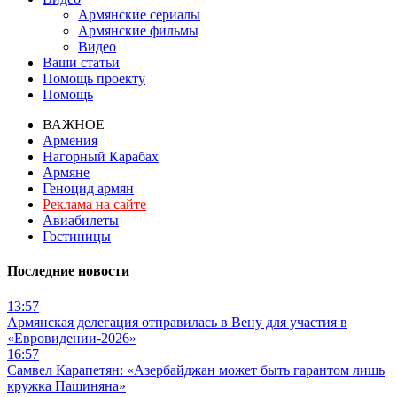
Армянские сериалы
Армянские фильмы
Видео
Ваши статьи
Помощь проекту
Помощь
ВАЖНОЕ
Армения
Нагорный Карабах
Армяне
Геноцид армян
Реклама на сайте
Авиабилеты
Гостиницы
Последние новости
13:57
Армянская делегация отправилась в Вену для участия в
«Евровидении-2026»
16:57
Самвел Карапетян: «Азербайджан может быть гарантом лишь
кружка Пашиняна»